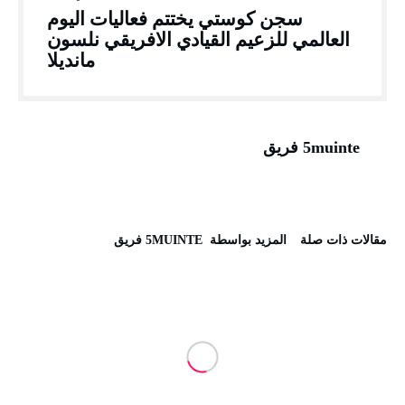
سجن كوستي يختتم فعاليات اليوم
العالمي للزعيم القيادي الافريقي نلسون
مانديلا
5muinte فريق
‫مقالات ذات صلة‬
‫‫المزيد بواسطة‬ ‬ 5MUINTE فريق