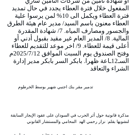
او شهادة تأمين من شركات التامين ساري
المفعول خلال فترة العطاء يجدد في حال تمديد
فترة العطاء ويكمل الى 10% لمن يرسوا علية
العطاء معنون باسم السيد/ مدير عام هيئة الطرق
والجسور ومصارف المياه. 7/ شهادة المقدرة
المالية. 8/ المدير العام غير مقيد بقبول أدني أو
أعلى قيمة للعطاء. 9/ اخر موعد للتقديم للعطاء
وفتح الصندوق يوم السبت الموافق 2025/7/12م
السـ12ـاعة ظهرا. بابكر السر بابكر مدير إدارة
الشراء والتعاقد
تدمير مقر بنك اجنبي شهير بوسط الخرطوم
مذكرة قانونية حول أثر الحرب في السودان على عقود الإيجار السابقة
لنشوبها بقلم: نزار رحمي الهد المحامي والمستشار القانوني