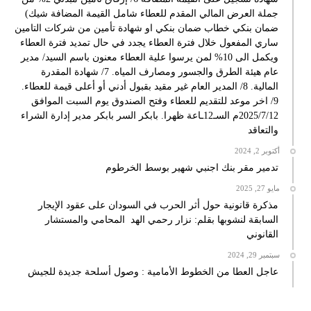
جملة العرض المالي المقدم للعطاء شامل القيمة المضافة شيك)
ضمان بنكي خطاب ضمان بنكي او شهادة تأمين من شركات التامين
ساري المفعول خلال فترة العطاء يجدد في حال تمديد فترة العطاء
ويكمل الى 10% لمن يرسوا علية العطاء معنون باسم السيد/ مدير
عام هيئة الطرق والجسور ومصارف المياه. 7/ شهادة المقدرة
المالية. 8/ المدير العام غير مقيد بقبول أدني أو أعلى قيمة للعطاء.
9/ اخر موعد للتقديم للعطاء وفتح الصندوق يوم السبت الموافق
2025/7/12م السـ12ـاعة ظهرا. بابكر السر بابكر مدير إدارة الشراء
والتعاقد
أكتوبر 2, 2024
تدمير مقر بنك اجنبي شهير بوسط الخرطوم
مايو 27, 2025
مذكرة قانونية حول أثر الحرب في السودان على عقود الإيجار
السابقة لنشوبها بقلم: نزار رحمي الهد المحامي والمستشار
القانوني
سبتمبر 29, 2024
عاجل العطا من الخطوط الأمامية : وصول أسلحة جديدة للجيش