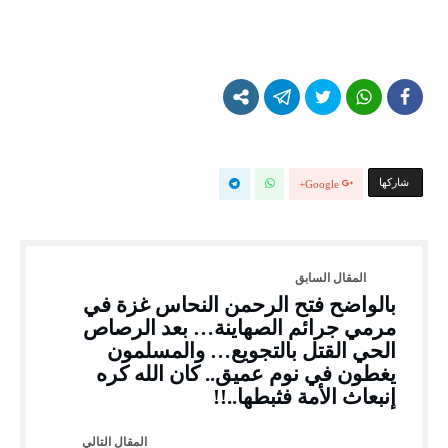
‫‫ شاركها‬
Google+
بالواضح فتح الرحمن النحاس غزة في
مرمي جرائم الصهاينة… بعد الرصاص
الحي القتل بالتجويع… والمسلمون
يغطون في نوم عميق.. كان الله كره
إنبعاث الأمة فثبطها..!!