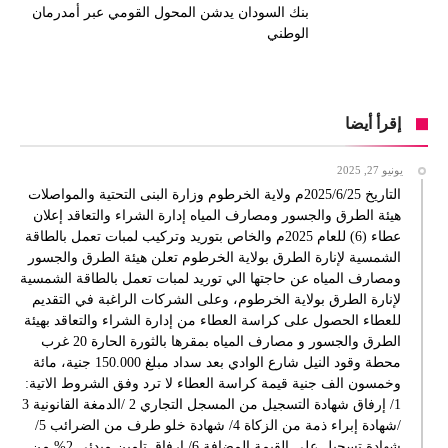
بنك السودان يدشن المحول القومي عبر أمدرمان
الوطني
إقرأ أيضا
يونيو 27, 2025
التاريخ 2025/6/25م ولاية الخرطوم وزارة البنى التحتية والمواصلات
هيئة الطرق والجسور ومصارف المياه إدارة الشراء والتعاقد إعلان
عطاء (6) للعام 2025م والخاص بتوريد وتركيب لمبات تعمل بالطاقة
الشمسية لإنارة الطرق بولاية الخرطوم تعلن هيئة الطرق والجسور
ومصارف المياه عن حاجتها الي توريد لمبات تعمل بالطاقة الشمسية
لإنارة الطرق بولاية الخرطوم، وعلى الشركات الراغبة في التقديم
للعطاء الحصول على كراسة العطاء من إدارة الشراء والتعاقد بهيئة
الطرق والجسور و مصارف المياه بمقرها بالثورة الحارة 20 غرب
محطة وقود النيل شارع الوادي بعد سداد مبلغ 150.000 جنية، مائة
وخمسون الف جنية قيمة كراسة العطاء لا ترد وفق الشروط الاتية:
1/ إرفاق شهادة التسجيل من المسجل التجاري 2 /الدمغة القانونية 3
/شهادة إبراء ذمة من الزكاة 4/ شهادة خلو طرف من الضرائب 5/
شهادة تسجيل على القيمة المضافة 6/ إرفاق تامين مبدئي 2% من