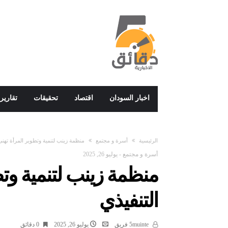
اخبار السودان
اقتصاد
تحقيقات
تقارير
‫الرئيسية‬
أسرة و مجتمع
منظمة زينب لتنمية وتطوير المرأة تهنئ
أسرة و مجتمع
-
يوليو 26, 2025
منظمة زينب لتنمية وتط
التنفيذي
5muinte فريق
يوليو 26, 2025
0 ‫دقائق‬