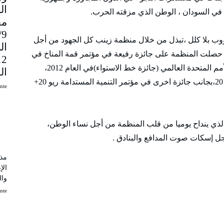
 في السودان ، الوطن الذي مزقته الحرب.
مق
9
وب بلا كلل ،تبذل من خلال منظمة زينب كل الجهود من أجل
ال
قد حصلت المنظمة على جائزة رفيعة في مؤتمر قمة المناخ في
بون (كوب 23) بألمانيا عام 2017،وجائزة برنامج الأمم المتحدة العالمي (جائزة خط الاستواء)في العام 2012،
ال
كذلك جائزة بنك التنمية الاسلامي في جدة عام 2012،بجانب جائزة اخرى في مؤتمر التنمية المستدامة ريو 20+
uinte
الذي ينداح يوميا من قلب المنظمة من أجل نساء الوطن،
ل إسكات صوت المدافع والبنادق .
مذك
الإ
وال
uinte