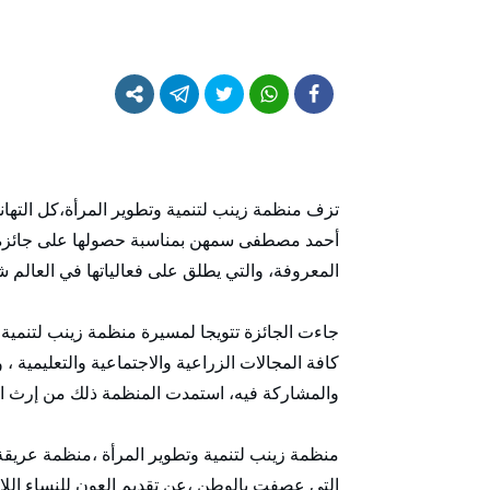
تزف منظمة زينب لتنمية وتطوير المرأة،كل التهاني
أحمد مصطفى سمهن بمناسبة حصولها على جائزة امي
المعروفة، والتي يطلق على فعالياتها في العالم شع
جاءت الجائزة تتويجا لمسيرة منظمة زينب لتنمية
كافة المجالات الزراعية والاجتماعية والتعليمية ،
والمشاركة فيه، استمدت المنظمة ذلك من إرث الأس
منظمة زينب لتنمية وتطوير المرأة ،منظمة عريقة 
التى عصفت بالوطن ،عن تقديم العون للنساء الل