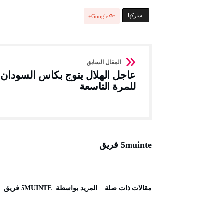
‫‫ شاركها‬
Google+
عاجل الهلال يتوج بكاس السودان
للمرة التاسعة
5muinte فريق
‫مقالات ذات صلة‬
‫‫المزيد بواسطة‬ ‬ 5MUINTE فريق