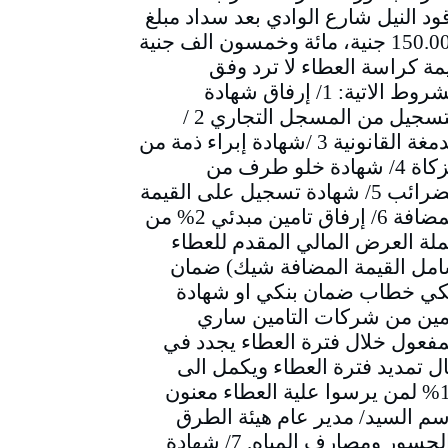
ود النيل شارع الوادي بعد سداد مبلغ
150.000 جنية، مائة وخمسون الف جنية
مة كراسة العطاء لا ترد وفق
الشروط الاتية: 1/ إرفاق شهادة
التسجيل من المسجل التجاري 2 /
الدمغة القانونية 3 /شهادة إبراء ذمة من
الزكاة 4/ شهادة خلو طرف من
الضرائب 5/ شهادة تسجيل على القيمة
المضافة 6/ إرفاق تامين مبدئي 2% من
لة العرض المالي المقدم للعطاء
مل القيمة المضافة شيك) ضمان
كي خطاب ضمان بنكي او شهادة
مين من شركات التامين ساري
مفعول خلال فترة العطاء يجدد في
ل تمديد فترة العطاء ويكمل الى
10% لمن يرسوا علية العطاء معنون
سم السيد/ مدير عام هيئة الطرق
والجسور ومصارف المياه. 7/ شهادة