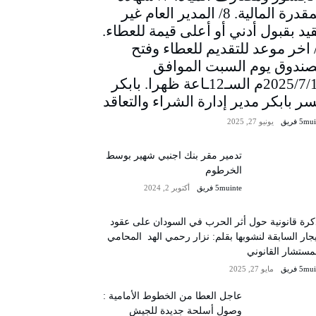
المقدرة المالية. 8/ المدير العام غير
يد بقبول أدني أو أعلى قيمة للعطاء.
/ اخر موعد للتقديم للعطاء وفتح
صندوق يوم السبت الموافق
2025/7/12م السـ12ـاعة ظهرا. بابكر
سر بابكر مدير إدارة الشراء والتعاقد
5m فريق
يونيو 27, 2025
تدمير مقر بنك اجنبي شهير بوسط
الخرطوم
5muinte فريق
أكتوبر 2, 2024
رة قانونية حول أثر الحرب في السودان على عقود
يجار السابقة لنشوبها بقلم: نزار رحمي الهد المحامي
مستشار القانوني
5m فريق
مايو 27, 2025
عاجل العطا من الخطوط الأمامية :
وصول أسلحة جديدة للجيش