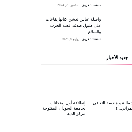
5muinte فريق
سبتمبر 29, 2024
واصلة عباس تدشن كتابهاإيقاعات
على طبول صدئة: قصة الحرب
والسلام
5muinte فريق
يوليو 9, 2025
جديد الأخبار
مالية و هندسة التعافي
إنطلاقة أول إمتحانات
مراني..!!
بجامعة السودان المفتوحة
مركز الدبة