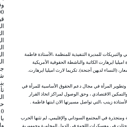
وق
قي
 والتبريكات للمديرة التنفيذية للمنظمة ،الأستاذة فاطمة
ليا ايرهارت الكاتبة والناشطة الحقوقية الأمريكية
جم
ار، (النساء لديهن أجنحة). تكريما لارث اميليا ايرهارت.
شا
بن
 وتطوير المرأة في مجال دعم الحقوق الأساسية للمرأة في
تأ
 والتمكين الاقتصادي ، وحق الوصول لمراكز اتخاذ القرار
ال
تاذة زينب ،التي تواصل مسيرتها الان ابنتها فاطمة .
حا
با
ومتجذرة في المجتمع السوداني والإقليمي، لم تثنها الحرب
اجئات في معسكرات اللجوء في الدول المجاورة وجمهورية