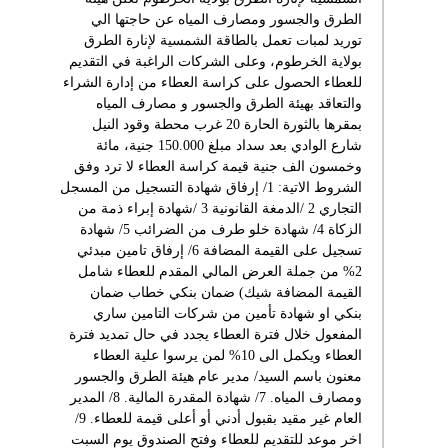
الطرق والجسور ومصارف المياه عن حاجتها الي
توريد لمبات تعمل بالطاقة الشمسية لإنارة الطرق
بولاية الخرطوم، وعلى الشركات الراغبة في التقديم
للعطاء الحصول على كراسة العطاء من إدارة الشراء
والتعاقد بهيئة الطرق والجسور و مصارف المياه
بمقرها بالثورة الحارة 20 غرب محطة وقود النيل
شارع الوادي بعد سداد مبلغ 150.000 جنية، مائة
وخمسون الف جنية قيمة كراسة العطاء لا ترد وفق
الشروط الاتية: 1/ إرفاق شهادة التسجيل من المسجل
التجاري 2 /الدمغة القانونية 3 /شهادة إبراء ذمة من
الزكاة 4/ شهادة خلو طرف من الضرائب 5/ شهادة
تسجيل على القيمة المضافة 6/ إرفاق تامين مبدئي
2% من جملة العرض المالي المقدم للعطاء شامل
القيمة المضافة شيك) ضمان بنكي خطاب ضمان
بنكي او شهادة تأمين من شركات التامين ساري
المفعول خلال فترة العطاء يجدد في حال تمديد فترة
العطاء ويكمل الى 10% لمن يرسوا علية العطاء
معنون باسم السيد/ مدير عام هيئة الطرق والجسور
ومصارف المياه. 7/ شهادة المقدرة المالية. 8/ المدير
العام غير مقيد بقبول أدني أو أعلى قيمة للعطاء. 9/
اخر موعد للتقديم للعطاء وفتح الصندوق يوم السبت