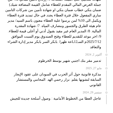
جملة العرض المالي المقدم للعطاء شامل القيمة المضافة شيك)
ضمان بنكي خطاب ضمان بنكي او شهادة تأمين من شركات التامين
ساري المفعول خلال فترة العطاء يجدد في حال تمديد فترة العطاء
ويكمل الى 10% لمن يرسوا علية العطاء معنون باسم السيد/ مدير
عام هيئة الطرق والجسور ومصارف المياه. 7/ شهادة المقدرة
المالية. 8/ المدير العام غير مقيد بقبول أدني أو أعلى قيمة للعطاء.
9/ اخر موعد للتقديم للعطاء وفتح الصندوق يوم السبت الموافق
2025/7/12م السـ12ـاعة ظهرا. بابكر السر بابكر مدير إدارة الشراء
والتعاقد
أكتوبر 2, 2024
تدمير مقر بنك اجنبي شهير بوسط الخرطوم
مايو 27, 2025
مذكرة قانونية حول أثر الحرب في السودان على عقود الإيجار
السابقة لنشوبها بقلم: نزار رحمي الهد المحامي والمستشار
القانوني
سبتمبر 29, 2024
عاجل العطا من الخطوط الأمامية : وصول أسلحة جديدة للجيش