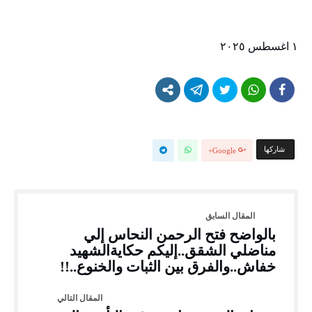
١ اغسطس ٢٠٢٥
‫‫ شاركها‬
Google+
بالواضح فتح الرحمن النحاس إلي
مناضلي الشقق..إليكم حكايةالشهيد
خفاش..والفرق بين الثبات والخنوع..!!