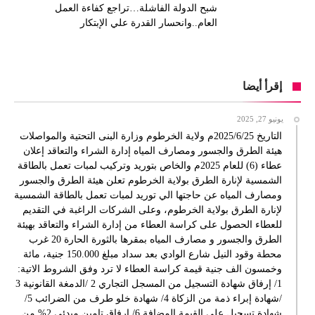
شبح الدولة الفاشلة…تراجع كفاءة العمل
العام..وانحسار القدرة علي الإبتكار
إقرأ أيضا
يونيو 27, 2025
التاريخ 2025/6/25م ولاية الخرطوم وزارة البنى التحتية والمواصلات
هيئة الطرق والجسور ومصارف المياه إدارة الشراء والتعاقد إعلان
عطاء (6) للعام 2025م والخاص بتوريد وتركيب لمبات تعمل بالطاقة
الشمسية لإنارة الطرق بولاية الخرطوم تعلن هيئة الطرق والجسور
ومصارف المياه عن حاجتها الي توريد لمبات تعمل بالطاقة الشمسية
لإنارة الطرق بولاية الخرطوم، وعلى الشركات الراغبة في التقديم
للعطاء الحصول على كراسة العطاء من إدارة الشراء والتعاقد بهيئة
الطرق والجسور و مصارف المياه بمقرها بالثورة الحارة 20 غرب
محطة وقود النيل شارع الوادي بعد سداد مبلغ 150.000 جنية، مائة
وخمسون الف جنية قيمة كراسة العطاء لا ترد وفق الشروط الاتية:
1/ إرفاق شهادة التسجيل من المسجل التجاري 2 /الدمغة القانونية 3
/شهادة إبراء ذمة من الزكاة 4/ شهادة خلو طرف من الضرائب 5/
شهادة تسجيل على القيمة المضافة 6/ إرفاق تامين مبدئي 2% من