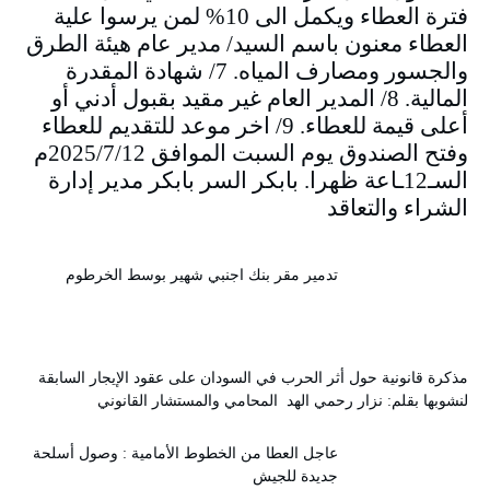
فترة العطاء ويكمل الى 10% لمن يرسوا علية
العطاء معنون باسم السيد/ مدير عام هيئة الطرق
والجسور ومصارف المياه. 7/ شهادة المقدرة
المالية. 8/ المدير العام غير مقيد بقبول أدني أو
أعلى قيمة للعطاء. 9/ اخر موعد للتقديم للعطاء
وفتح الصندوق يوم السبت الموافق 2025/7/12م
السـ12ـاعة ظهرا. بابكر السر بابكر مدير إدارة
الشراء والتعاقد
تدمير مقر بنك اجنبي شهير بوسط الخرطوم
مذكرة قانونية حول أثر الحرب في السودان على عقود الإيجار السابقة
لنشوبها بقلم: نزار رحمي الهد المحامي والمستشار القانوني
عاجل العطا من الخطوط الأمامية : وصول أسلحة
جديدة للجيش