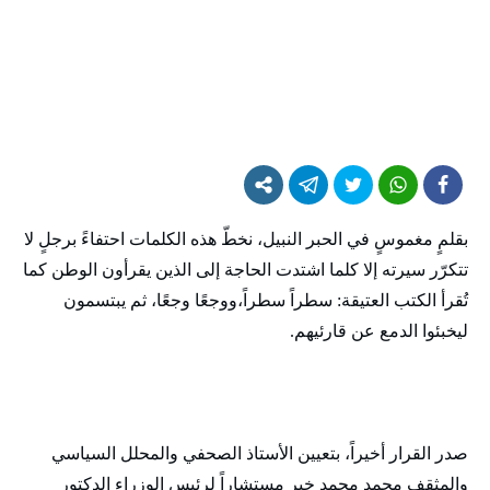
بقلمٍ مغموسٍ في الحبر النبيل، نخطّ هذه الكلمات احتفاءً برجلٍ لا
تتكرّر سيرته إلا كلما اشتدت الحاجة إلى الذين يقرأون الوطن كما
تُقرأ الكتب العتيقة: سطراً سطراً،ووجعًا وجعًا، ثم يبتسمون
ليخبئوا الدمع عن قارئيهم.
صدر القرار أخيراً، بتعيين الأستاذ الصحفي والمحلل السياسي
والمثقف محمد محمد خير مستشاراً لرئيس الوزراء الدكتور