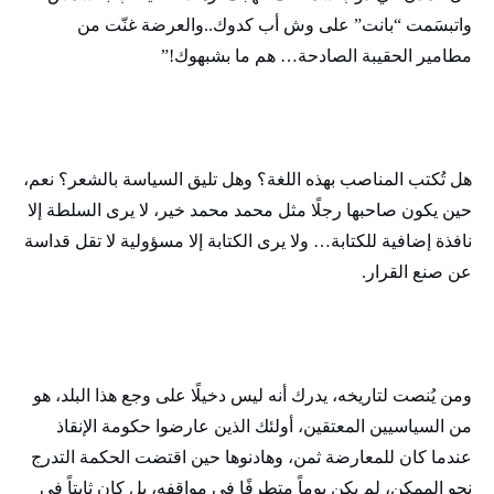
واتبسَمت “بانت” على وش أب كدوك..والعرضة غنّت من
مطامير الحقيبة الصادحة… هم ما بشبهوك!”
هل تُكتب المناصب بهذه اللغة؟ وهل تليق السياسة بالشعر؟ نعم،
حين يكون صاحبها رجلًا مثل محمد محمد خير، لا يرى السلطة إلا
نافذة إضافية للكتابة… ولا يرى الكتابة إلا مسؤولية لا تقل قداسة
عن صنع القرار.
ومن يُنصت لتاريخه، يدرك أنه ليس دخيلًا على وجع هذا البلد، هو
من السياسيين المعتقين، أولئك الذين عارضوا حكومة الإنقاذ
عندما كان للمعارضة ثمن، وهادنوها حين اقتضت الحكمة التدرج
نحو الممكن، لم يكن يوماً متطرفًا في مواقفه، بل كان ثابتاً في