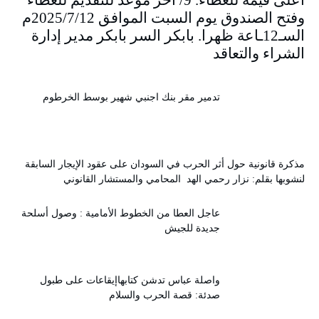
وفتح الصندوق يوم السبت الموافق 2025/7/12م
السـ12ـاعة ظهرا. بابكر السر بابكر مدير إدارة
الشراء والتعاقد
تدمير مقر بنك اجنبي شهير بوسط الخرطوم
مذكرة قانونية حول أثر الحرب في السودان على عقود الإيجار السابقة
لنشوبها بقلم: نزار رحمي الهد المحامي والمستشار القانوني
عاجل العطا من الخطوط الأمامية : وصول أسلحة
جديدة للجيش
واصلة عباس تدشن كتابهاإيقاعات على طبول
صدئة: قصة الحرب والسلام