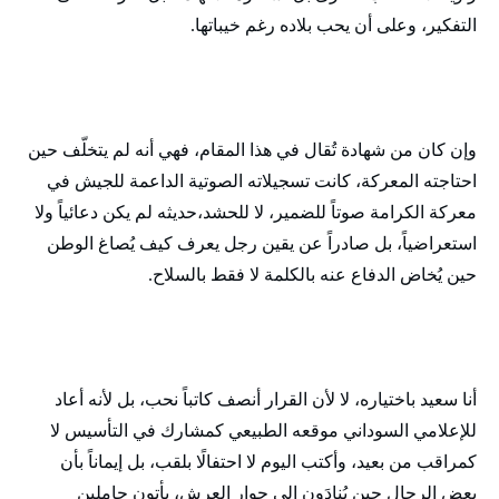
التفكير، وعلى أن يحب بلاده رغم خيباتها.
وإن كان من شهادة تُقال في هذا المقام، فهي أنه لم يتخلّف حين
احتاجته المعركة، كانت تسجيلاته الصوتية الداعمة للجيش في
معركة الكرامة صوتاً للضمير، لا للحشد،حديثه لم يكن دعائياً ولا
استعراضياً، بل صادراً عن يقين رجل يعرف كيف يُصاغ الوطن
حين يُخاض الدفاع عنه بالكلمة لا فقط بالسلاح.
أنا سعيد باختياره، لا لأن القرار أنصف كاتباً نحب، بل لأنه أعاد
للإعلامي السوداني موقعه الطبيعي كمشارك في التأسيس لا
كمراقب من بعيد، وأكتب اليوم لا احتفالًا بلقب، بل إيماناً بأن
بعض الرجال حين يُنادَون إلى جوار العرش، يأتون حاملين