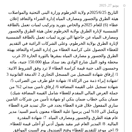
يونيو 27, 2025
التاريخ 2025/6/25م ولاية الخرطوم وزارة البنى التحتية والمواصلات
هيئة الطرق والجسور ومصارف المياه إدارة الشراء والتعاقد إعلان
عطاء (6) للعام 2025م والخاص بتوريد وتركيب لمبات تعمل بالطاقة
الشمسية لإنارة الطرق بولاية الخرطوم تعلن هيئة الطرق والجسور
ومصارف المياه عن حاجتها الي توريد لمبات تعمل بالطاقة الشمسية
لإنارة الطرق بولاية الخرطوم، وعلى الشركات الراغبة في التقديم
للعطاء الحصول على كراسة العطاء من إدارة الشراء والتعاقد بهيئة
الطرق والجسور و مصارف المياه بمقرها بالثورة الحارة 20 غرب
محطة وقود النيل شارع الوادي بعد سداد مبلغ 150.000 جنية، مائة
وخمسون الف جنية قيمة كراسة العطاء لا ترد وفق الشروط الاتية:
1/ إرفاق شهادة التسجيل من المسجل التجاري 2 /الدمغة القانونية 3
/شهادة إبراء ذمة من الزكاة 4/ شهادة خلو طرف من الضرائب 5/
شهادة تسجيل على القيمة المضافة 6/ إرفاق تامين مبدئي 2% من
جملة العرض المالي المقدم للعطاء شامل القيمة المضافة شيك)
ضمان بنكي خطاب ضمان بنكي او شهادة تأمين من شركات التامين
ساري المفعول خلال فترة العطاء يجدد في حال تمديد فترة العطاء
ويكمل الى 10% لمن يرسوا علية العطاء معنون باسم السيد/ مدير
عام هيئة الطرق والجسور ومصارف المياه. 7/ شهادة المقدرة
المالية. 8/ المدير العام غير مقيد بقبول أدني أو أعلى قيمة للعطاء.
9/ اخر موعد للتقديم للعطاء وفتح الصندوق يوم السبت الموافق