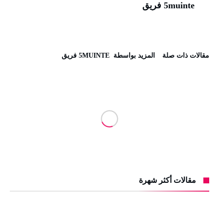
5muinte فريق
‫مقالات ذات صلة‬
‫‫المزيد بواسطة‬ ‬ 5MUINTE فريق
مقالات أكثر شهرة