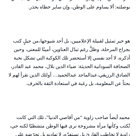
بوصلته: ألا يساوم على الوطن، وإن ساير خطاه بحذر.
هو خير تمثيل لقبيلة الإعلاميين، بل أحد شيوخها،من جيلٍ كتب
بجراح المرحلة، وظلَّ رغم تبدّل العناوين، أمينًا للمعنى، وحين
أذكره، لا أجد نفسي إلا أستحضر تلك الكوكبة التي تشكل نخبة
الصحافة السودانية الحديثة: ضياء الدين بلال، محمد عبد القادر،
الصادق الرزيقي،عبدالماجد عبدالحميد… أولئك الذين نقرأ لهم لا
بحثاً عن المعلومة، بل رغبة في استعادة الثقة بالحرف.
محمد أيضاً صاحب زاوية “من أقاصي الدنيا”، تلك التي كانت
تُكتب وكأنها مرآة مشروخة نرى فيها الوطن متشظيًا لكنه حي،
زاوية لا تخاطب القارئ بل تستفزّه، لا تهادنه بل تحرّضه على