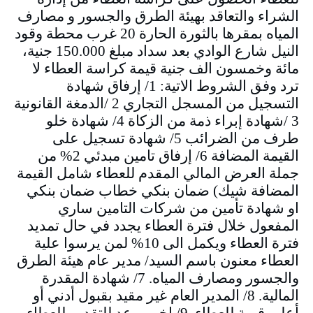
الشراء والتعاقد بهيئة الطرق والجسور و مصارف
المياه بمقرها بالثورة الحارة 20 غرب محطة وقود
النيل شارع الوادي بعد سداد مبلغ 150.000 جنية،
مائة وخمسون الف جنية قيمة كراسة العطاء لا
ترد وفق الشروط الاتية: 1/ إرفاق شهادة
التسجيل من المسجل التجاري 2 /الدمغة القانونية
3 /شهادة إبراء ذمة من الزكاة 4/ شهادة خلو
طرف من الضرائب 5/ شهادة تسجيل على
القيمة المضافة 6/ إرفاق تامين مبدئي 2% من
جملة العرض المالي المقدم للعطاء شامل القيمة
المضافة شيك) ضمان بنكي خطاب ضمان بنكي
او شهادة تأمين من شركات التامين ساري
المفعول خلال فترة العطاء يجدد في حال تمديد
فترة العطاء ويكمل الى 10% لمن يرسوا علية
العطاء معنون باسم السيد/ مدير عام هيئة الطرق
والجسور ومصارف المياه. 7/ شهادة المقدرة
المالية. 8/ المدير العام غير مقيد بقبول أدني أو
أعلى قيمة للعطاء. 9/ اخر موعد للتقديم للعطاء