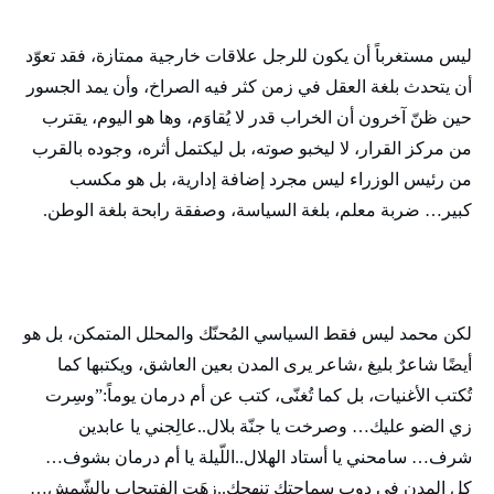
ليس مستغرباً أن يكون للرجل علاقات خارجية ممتازة، فقد تعوّد
أن يتحدث بلغة العقل في زمن كثر فيه الصراخ، وأن يمد الجسور
حين ظنّ آخرون أن الخراب قدر لا يُقاوَم، وها هو اليوم، يقترب
من مركز القرار، لا ليخبو صوته، بل ليكتمل أثره، وجوده بالقرب
من رئيس الوزراء ليس مجرد إضافة إدارية، بل هو مكسب
كبير… ضربة معلم، بلغة السياسة، وصفقة رابحة بلغة الوطن.
لكن محمد ليس فقط السياسي المُحنّك والمحلل المتمكن، بل هو
أيضًا شاعرٌ بليغ ،شاعر يرى المدن بعين العاشق، ويكتبها كما
تُكتب الأغنيات، بل كما تُغنّى، كتب عن أم درمان يوماً:”وسِرت
زي الضو عليك… وصرخت يا جنّة بلال..عالِجني يا عابدين
شرف… سامحني يا أستاد الهلال..اللّيلة يا أم درمان بشوف…
كل المدن في دوب سماحتك تنهجك..زهَت الفتيحاب بالشّمش…