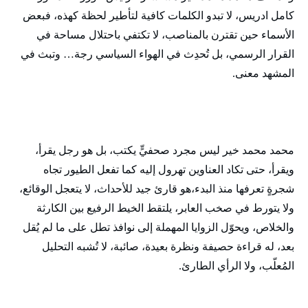
كامل ادريس، لا تبدو الكلمات كافية لتأطير لحظة كهذه، فبعض
الأسماء حين تقترن بالمناصب، لا تكتفي باحتلال مساحة في
القرار الرسمي، بل تُحدِث في الهواء السياسي رجة… وتبث في
المشهد معنى.
محمد محمد خير ليس مجرد صحفيٍّ يكتب، بل هو رجل يقرأ،
ويقرأ، حتى تكاد العناوين تهرول إليه كما تفعل الطيور تجاه
شجرةٍ تعرفها منذ البدء،هو قارئ جيد للأحداث، لا يتعجل الوقائع،
ولا يتورط في صخب العابر، يلتقط الخيط الرفيع بين الكارثة
والخلاص، ويحوّل الزوايا المهملة إلى نوافذ تطل على ما لم يُقل
بعد، له قراءة حصيفة ونظرة بعيدة، صائبة، لا تُشبه التحليل
المُعلّب، ولا الرأي الطارئ.