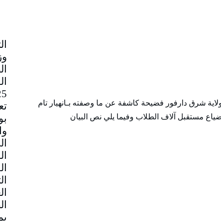
وز
ال
ولاية شرق دارفور فضيحة كاشفة عن ما وصفته بـانهيار تام
تع
بو
ى ضياع مستقبل آلاف الطلاب وفيما يلي نص البيان
وا
ال
ال
ال
ال
ال
ال