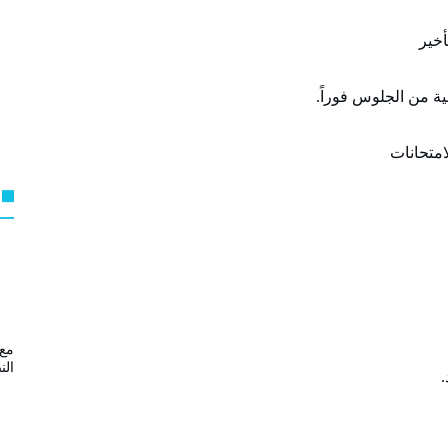
مع 
الن
.