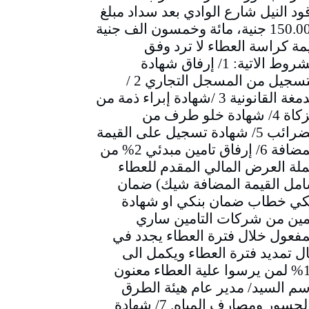
ود النيل شارع الوادي بعد سداد مبلغ
150.000 جنية، مائة وخمسون الف جنية
مة كراسة العطاء لا ترد وفق
الشروط الاتية: 1/ إرفاق شهادة
التسجيل من المسجل التجاري 2 /
الدمغة القانونية 3 /شهادة إبراء ذمة من
الزكاة 4/ شهادة خلو طرف من
الضرائب 5/ شهادة تسجيل على القيمة
المضافة 6/ إرفاق تامين مبدئي 2% من
لة العرض المالي المقدم للعطاء
مل القيمة المضافة شيك) ضمان
كي خطاب ضمان بنكي او شهادة
مين من شركات التامين ساري
مفعول خلال فترة العطاء يجدد في
ل تمديد فترة العطاء ويكمل الى
10% لمن يرسوا علية العطاء معنون
سم السيد/ مدير عام هيئة الطرق
والجسور ومصارف المياه. 7/ شهادة