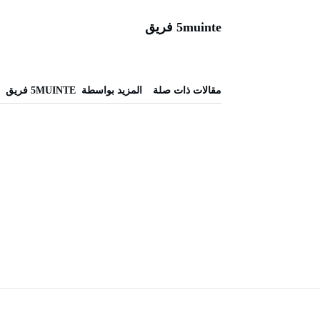
5muinte فريق
‫مقالات ذات صلة‬
‫‫المزيد بواسطة‬ ‬ 5MUINTE فريق