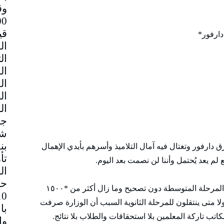
وق
قي
دارفور*
جم
شا
بن
ق دارفور وتغتال فيه آمال التلاميذ وأسرهم بأيدي الإهمال
تأ
لم يعد يُحتمل وأننا لن نصمت بعد اليوم.
ال
حا
حتى هذه اللحظة ما زالت أوراق امتحانات شهادة المرحلة المتوسطة دون تصحيح وما زال أكثر من *١٥٠٠
 متى ينتقلون للمرحلة الثانوية السبب أن الوزارة صرفت
با
تب تاركة المعلمين بلا استحقاقات والطلاب بلا نتائج.