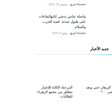
5muinte فريق
سبتمبر 29, 2024
واصلة عباس تدشن كتابهاإيقاعات
على طبول صدئة: قصة الحرب
والسلام
5muinte فريق
يوليو 9, 2025
جديد الأخبار
البرهان حتي وبعد
المرحلة الثالثة للإعمار
صر….!!
تنطلق من مجمع الزهراء
للطالبات