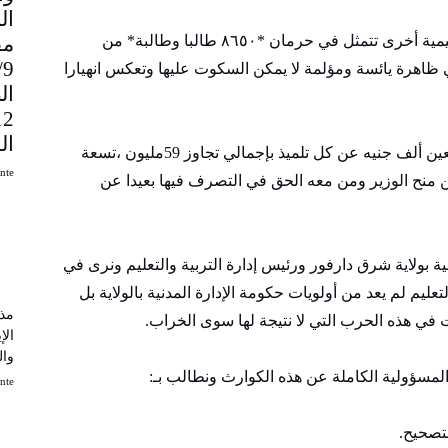
مق
ولم يقف العبث عند هذا الحد بل سُجلت كارثة تعليمية أخرى تتمثل في حرمان *٨٦٥٠ طالبا وطالبة* من
9
 ظاهرة يائسة ومؤلمة لا يمكن السكوت عليها وتعكس انهيارا
ال
ال
*نذكر بأن أولياء الأمور* دفعوا 41 الف، واحد وأربعين ألف جنيه عن كل تلميذ بإجمالي تجاوز 59مليون ،تسعة
uinte
 منح الوزير ومن معه الحق في التصرف فيها بعيدا عن
ية بولاية شرق دارفور ورئيس إدارة التربية والتعليم ونرى في
تعليم لم يعد من أولويات حكومة الإدارة المدنية بالولاية بل
مذك
ت في هذه الحرب التي لا نتيجة لها سوى الخراب.
الإ
وال
ا المسؤولية الكاملة عن هذه الكوارث ونطالب بـ:
uinte