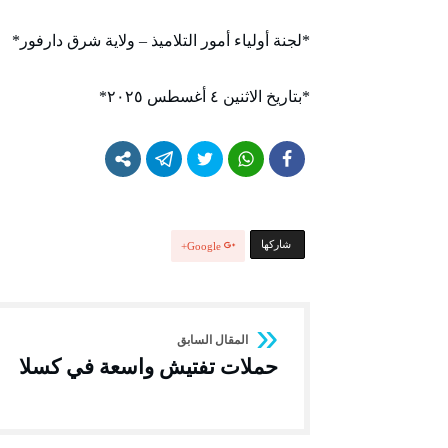
*لجنة أولياء أمور التلاميذ – ولاية شرق دارفور*
*بتاريخ الاثنين ٤ أغسطس ٢٠٢٥*
‫‫ شاركها‬
Google+
حملات تفتيش واسعة في كسلا