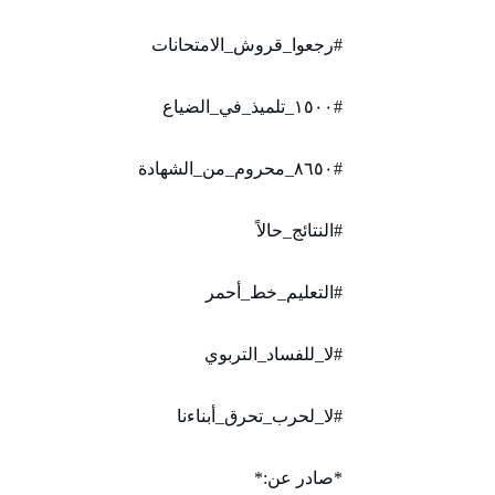
#رجعوا_قروش_الامتحانات
#١٥٠٠_تلميذ_في_الضياع
#٨٦٥٠_محروم_من_الشهادة
#النتائج_حالاً
#التعليم_خط_أحمر
#لا_للفساد_التربوي
#لا_لحرب_تحرق_أبناءنا
*صادر عن:*