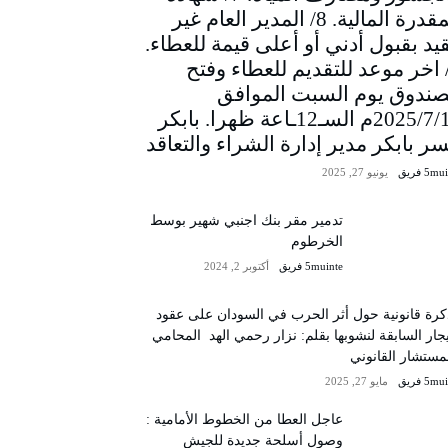
المقدرة المالية. 8/ المدير العام غير
يد بقبول أدني أو أعلى قيمة للعطاء.
/ اخر موعد للتقديم للعطاء وفتح
صندوق يوم السبت الموافق
2025/7/12م السـ12ـاعة ظهرا. بابكر
سر بابكر مدير إدارة الشراء والتعاقد
5m فريق
يونيو 27, 2025
تدمير مقر بنك اجنبي شهير بوسط
الخرطوم
5muinte فريق
أكتوبر 2, 2024
رة قانونية حول أثر الحرب في السودان على عقود
يجار السابقة لنشوبها بقلم: نزار رحمي الهد المحامي
مستشار القانوني
5m فريق
مايو 27, 2025
عاجل العطا من الخطوط الأمامية :
وصول أسلحة جديدة للجيش