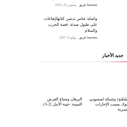
5muinte فريق
سبتمبر 29, 2024
واصلة عباس تدشن كتابهاإيقاعات
على طبول صدئة: قصة الحرب
والسلام
5muinte فريق
يوليو 9, 2025
جديد الأخبار
سْغَبَةٍ) وشيكة لمنسوبي
البرهان وضياع الفرص
نوك بسبب الإجازات
الثمينة: خيبة الأمل (2-3)
قسرية