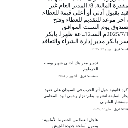
المقدرة المالية. 8/ المدير العام غير
يد بقبول أدني أو أعلى قيمة للعطاء.
/ اخر موعد للتقديم للعطاء وفتح
صندوق يوم السبت الموافق
2025/7/12م السـ12ـاعة ظهرا. بابكر
سر بابكر مدير إدارة الشراء والتعاقد
5m فريق
يونيو 27, 2025
تدمير مقر بنك اجنبي شهير بوسط
الخرطوم
5muinte فريق
أكتوبر 2, 2024
رة قانونية حول أثر الحرب في السودان على عقود
يجار السابقة لنشوبها بقلم: نزار رحمي الهد المحامي
مستشار القانوني
5m فريق
مايو 27, 2025
عاجل العطا من الخطوط الأمامية :
وصول أسلحة جديدة للجيش