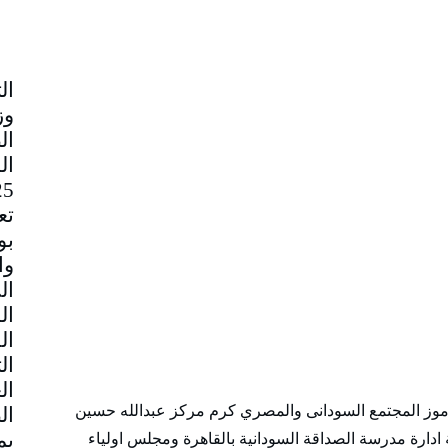
وز
ال
تع
بو
وا
ال
ال
ال
ال
ال
موز المجتمع السودانى والمصري كرم مركز عبدالله حسين
ال
 ادارة مدرسة الصداقة السودانية بالقاهرة ومجلس اولياء