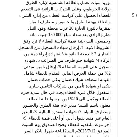
توريد لمبات تعمل بالطاقة الشمسية لإنارة الطرق
بولاية الخرطوم، وعلى الشركات الراغبة في التقديم
شهادة قلم عاصر الانكسار.. الحلقة 5
للعطاء الحصول على كراسة العطاء من إدارة الشراء
والتعاقد بهيئة الطرق والجسور و مصارف المياه
بمقرها بالثورة الحارة 20 غرب محطة وقود النيل
شارع الوادي بعد سداد مبلغ 150.000 جنية، مائة
وخمسون الف جنية قيمة كراسة العطاء لا ترد وفق
الشروط الاتية: 1/ إرفاق شهادة التسجيل من المسجل
التجاري 2 /الدمغة القانونية 3 /شهادة إبراء ذمة من
الزكاة 4/ شهادة خلو طرف من الضرائب 5/ شهادة
تسجيل على القيمة المضافة 6/ إرفاق تامين مبدئي
2% من جملة العرض المالي المقدم للعطاء شامل
القيمة المضافة شيك) ضمان بنكي خطاب ضمان
بنكي او شهادة تأمين من شركات التامين ساري
المفعول خلال فترة العطاء يجدد في حال تمديد فترة
العطاء ويكمل الى 10% لمن يرسوا علية العطاء
معنون باسم السيد/ مدير عام هيئة الطرق والجسور
ومصارف المياه. 7/ شهادة المقدرة المالية. 8/ المدير
العام غير مقيد بقبول أدني أو أعلى قيمة للعطاء. 9/
اخر موعد للتقديم للعطاء وفتح الصندوق يوم السبت
الموافق 2025/7/12م السـ12ـاعة ظهرا. بابكر السر