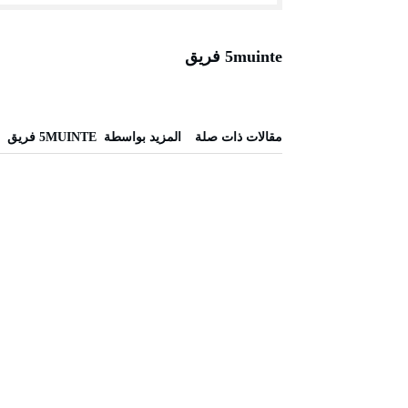
5muinte فريق
‫مقالات ذات صلة‬
‫‫المزيد بواسطة‬ ‬ 5MUINTE فريق