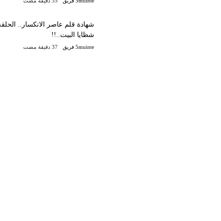
5muinte فريق
شظايا البيت..!!
5muinte فريق