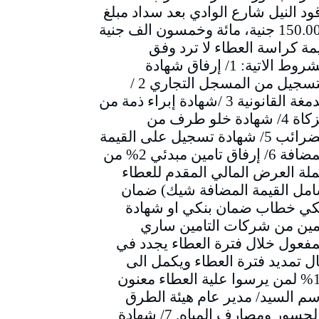
ود النيل شارع الوادي بعد سداد مبلغ
150.000 جنية، مائة وخمسون الف جنية
مة كراسة العطاء لا ترد وفق
الشروط الاتية: 1/ إرفاق شهادة
التسجيل من المسجل التجاري 2 /
الدمغة القانونية 3 /شهادة إبراء ذمة من
الزكاة 4/ شهادة خلو طرف من
الضرائب 5/ شهادة تسجيل على القيمة
المضافة 6/ إرفاق تامين مبدئي 2% من
لة العرض المالي المقدم للعطاء
مل القيمة المضافة شيك) ضمان
كي خطاب ضمان بنكي او شهادة
مين من شركات التامين ساري
مفعول خلال فترة العطاء يجدد في
ل تمديد فترة العطاء ويكمل الى
10% لمن يرسوا علية العطاء معنون
سم السيد/ مدير عام هيئة الطرق
والجسور ومصارف المياه. 7/ شهادة