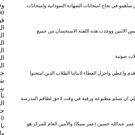
وق
ين ساهمو في نجاح امتحانات الشهادة السودانية وامتحانات
قي
 الاثنين ووجدت هذه اللفتة الاستحسان من جميع
لات صوتية
جم
 واعطي واجزل العطاء لابنائنا الطلاب الذين امتحنوا
شا
بن
تأ
علي ان تسلم مطبوعة ورقية في وقت لاحق لطاقم المدرسة
ال
حا
عمر عبدالله حسين (عمر سيكا) والأمين العام للمركز هو
با