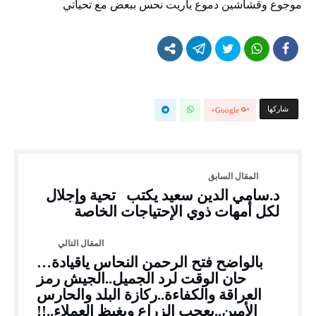
موجوع وقشاشين دموع ياريت نحس ببعض مع تحياتي
‫‫ شاركها‬
Google+
د.سامي الدين سعيد يكتب تحية وإجلال
لكل أمهات ذوي الإحتياجات الخاصة
بالواضح فتح الرحمن النحاس ياقيادة…
حان الوقت لرد الجميل..الجيش رمز
العراقة والكفاءة..ركازة البلد والحارس
الأمين..يعجب الزراع ويغيظ العملاء..!!