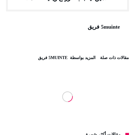
5muinte فريق
‫مقالات ذات صلة‬
‫‫المزيد بواسطة‬ ‬ 5MUINTE فريق
مقالات أكثر شهرة