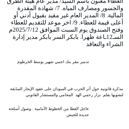
العطاء معنون باسم السيد/ مدير عام هيئة الطرق
والجسور ومصارف المياه. 7/ شهادة المقدرة
المالية. 8/ المدير العام غير مقيد بقبول أدني أو
أعلى قيمة للعطاء. 9/ اخر موعد للتقديم للعطاء
وفتح الصندوق يوم السبت الموافق 2025/7/12م
السـ12ـاعة ظهرا. بابكر السر بابكر مدير إدارة
الشراء والتعاقد
تدمير مقر بنك اجنبي شهير بوسط الخرطوم
مذكرة قانونية حول أثر الحرب في السودان على عقود الإيجار السابقة
لنشوبها بقلم: نزار رحمي الهد المحامي والمستشار القانوني
عاجل العطا من الخطوط الأمامية : وصول أسلحة
جديدة للجيش