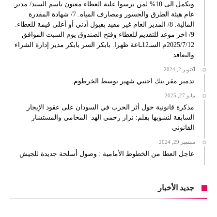
ويكمل الى 10% لمن يرسوا علية العطاء معنون باسم السيد/ مدير
عام هيئة الطرق والجسور ومصارف المياه. 7/ شهادة المقدرة
المالية. 8/ المدير العام غير مقيد بقبول أدني أو أعلى قيمة للعطاء.
9/ اخر موعد للتقديم للعطاء وفتح الصندوق يوم السبت الموافق
2025/7/12م السـ12ـاعة ظهرا. بابكر السر بابكر مدير إدارة الشراء
والتعاقد
أكتوبر 2, 2024
تدمير مقر بنك اجنبي شهير بوسط الخرطوم
مايو 27, 2025
مذكرة قانونية حول أثر الحرب في السودان على عقود الإيجار
السابقة لنشوبها بقلم: نزار رحمي الهد المحامي والمستشار
القانوني
سبتمبر 29, 2024
عاجل العطا من الخطوط الأمامية : وصول أسلحة جديدة للجيش
جديد الأخبار