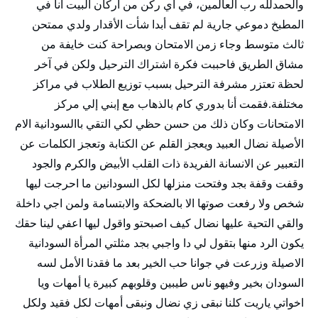
والحمدلله رب العالمين، في أي ركن من أركان البيت أنا في
المطبخ دموعي جارية لم تقف أبدا شأت الأقدار ولدي ممتحن
ثالث متوسط وجاء زمن الامتحان وبصراحة كنت خايفة من
مشاق الطريق فاحببت فكرة اشتراك الترحيل ولكن في آخر
لحظة تعتزر مشرفة الترحيل بسبب توزيع الطلاب في مراكز
مختلفة.فقمت أنا بدوري كام بالذهاب مع إبني إلي مركز
الامتحانات وكان ذلك من حسن حظي لكي التقي باالسودانية الام
الأصيلة نضال العبيد ويعجز القلم عن الكتابة وتعجز الكلمات عن
التعبير عن الانسانة الفريدة ذات القلب الأبيض والكرم والجود
وقفت وقفة بجد وفتحت منزلها لكل السودانين ما احرجت ليها
شخص ولا رفعت صوتها الا بالضحكة والابتسامة ولمن اجي داخلة
والقي التحية عليها نضال كيف اصبحتو واقول ليها اعفي لينا حقك
يكون الرد منها بتقول لي دا واجبي بجد مثلتي المرأة السودانية
الاصيلة وزرعت في جوانا حب الخير بعد ما فقدنا الأمل لسه
السودان بخير وفيهو ناس طيبين وقلوبهم كبيرة يا أمهات ويا
اخواتي ياريت كلنا نبقى زي نضال ونبقى أمهات لكل فقيد ولكل