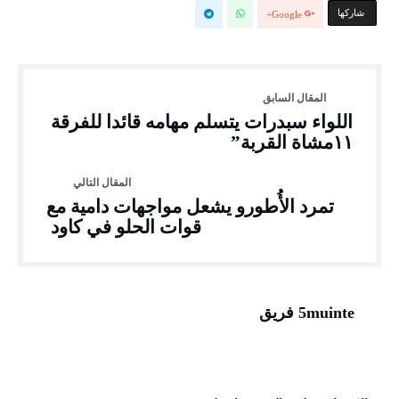
‫‫ شاركها‬
Google+
اللواء سبدرات يتسلم مهامه قائدا للفرقة
١١مشاة القربة”
تمرد الأُطورو يشعل مواجهات دامية مع
قوات الحلو في كاود
5muinte فريق