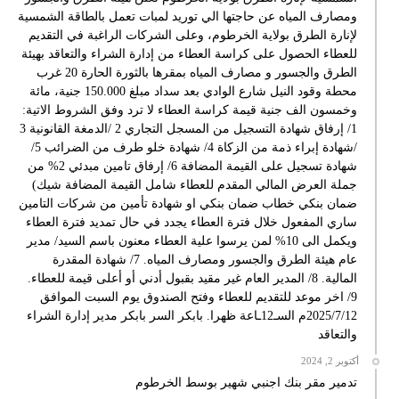
ومصارف المياه عن حاجتها الي توريد لمبات تعمل بالطاقة الشمسية
لإنارة الطرق بولاية الخرطوم، وعلى الشركات الراغبة في التقديم
للعطاء الحصول على كراسة العطاء من إدارة الشراء والتعاقد بهيئة
الطرق والجسور و مصارف المياه بمقرها بالثورة الحارة 20 غرب
محطة وقود النيل شارع الوادي بعد سداد مبلغ 150.000 جنية، مائة
وخمسون الف جنية قيمة كراسة العطاء لا ترد وفق الشروط الاتية:
1/ إرفاق شهادة التسجيل من المسجل التجاري 2 /الدمغة القانونية 3
/شهادة إبراء ذمة من الزكاة 4/ شهادة خلو طرف من الضرائب 5/
شهادة تسجيل على القيمة المضافة 6/ إرفاق تامين مبدئي 2% من
جملة العرض المالي المقدم للعطاء شامل القيمة المضافة شيك)
ضمان بنكي خطاب ضمان بنكي او شهادة تأمين من شركات التامين
ساري المفعول خلال فترة العطاء يجدد في حال تمديد فترة العطاء
ويكمل الى 10% لمن يرسوا علية العطاء معنون باسم السيد/ مدير
عام هيئة الطرق والجسور ومصارف المياه. 7/ شهادة المقدرة
المالية. 8/ المدير العام غير مقيد بقبول أدني أو أعلى قيمة للعطاء.
9/ اخر موعد للتقديم للعطاء وفتح الصندوق يوم السبت الموافق
2025/7/12م السـ12ـاعة ظهرا. بابكر السر بابكر مدير إدارة الشراء
والتعاقد
أكتوبر 2, 2024
تدمير مقر بنك اجنبي شهير بوسط الخرطوم