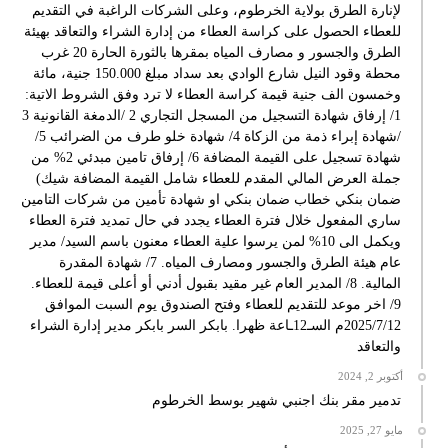
لإنارة الطرق بولاية الخرطوم، وعلى الشركات الراغبة في التقديم
للعطاء الحصول على كراسة العطاء من إدارة الشراء والتعاقد بهيئة
الطرق والجسور و مصارف المياه بمقرها بالثورة الحارة 20 غرب
محطة وقود النيل شارع الوادي بعد سداد مبلغ 150.000 جنية، مائة
وخمسون الف جنية قيمة كراسة العطاء لا ترد وفق الشروط الاتية:
1/ إرفاق شهادة التسجيل من المسجل التجاري 2 /الدمغة القانونية 3
/شهادة إبراء ذمة من الزكاة 4/ شهادة خلو طرف من الضرائب 5/
شهادة تسجيل على القيمة المضافة 6/ إرفاق تامين مبدئي 2% من
جملة العرض المالي المقدم للعطاء شامل القيمة المضافة شيك)
ضمان بنكي خطاب ضمان بنكي او شهادة تأمين من شركات التامين
ساري المفعول خلال فترة العطاء يجدد في حال تمديد فترة العطاء
ويكمل الى 10% لمن يرسوا علية العطاء معنون باسم السيد/ مدير
عام هيئة الطرق والجسور ومصارف المياه. 7/ شهادة المقدرة
المالية. 8/ المدير العام غير مقيد بقبول أدني أو أعلى قيمة للعطاء.
9/ اخر موعد للتقديم للعطاء وفتح الصندوق يوم السبت الموافق
2025/7/12م السـ12ـاعة ظهرا. بابكر السر بابكر مدير إدارة الشراء
والتعاقد
أكتوبر 2, 2024
تدمير مقر بنك اجنبي شهير بوسط الخرطوم
مايو 27, 2025