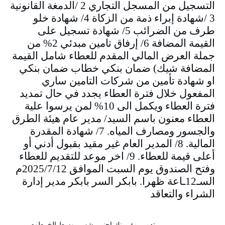
التسجيل من المسجل التجاري 2 /الدمغة القانونية
3 /شهادة إبراء ذمة من الزكاة 4/ شهادة خلو
طرف من الضرائب 5/ شهادة تسجيل على
القيمة المضافة 6/ إرفاق تامين مبدئي 2% من
جملة العرض المالي المقدم للعطاء شامل القيمة
المضافة شيك) ضمان بنكي خطاب ضمان بنكي
او شهادة تأمين من شركات التامين ساري
المفعول خلال فترة العطاء يجدد في حال تمديد
فترة العطاء ويكمل الى 10% لمن يرسوا علية
العطاء معنون باسم السيد/ مدير عام هيئة الطرق
والجسور ومصارف المياه. 7/ شهادة المقدرة
المالية. 8/ المدير العام غير مقيد بقبول أدني أو
أعلى قيمة للعطاء. 9/ اخر موعد للتقديم للعطاء
وفتح الصندوق يوم السبت الموافق 2025/7/12م
السـ12ـاعة ظهرا. بابكر السر بابكر مدير إدارة
الشراء والتعاقد
تدمير مقر بنك اجنبي شهير بوسط الخرطوم