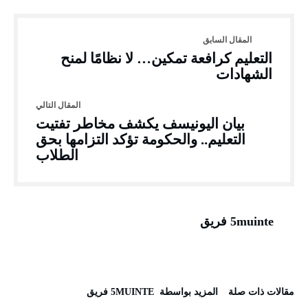
التعليم كرافعة تمكين… لا نظامًا لمنح
الشهادات
بيان اليونيسف يكشف مخاطر تفتيت
التعليم.. والحكومة تؤكد التزامها بحق
الطلاب
5muinte فريق
‫مقالات ذات صلة‬
‫‫المزيد بواسطة‬ ‬ 5MUINTE فريق