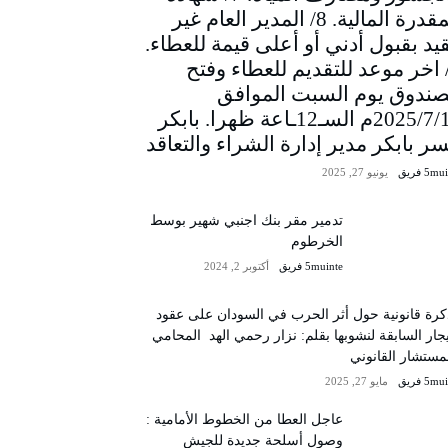
المقدرة المالية. 8/ المدير العام غير
يد بقبول أدني أو أعلى قيمة للعطاء.
/ اخر موعد للتقديم للعطاء وفتح
صندوق يوم السبت الموافق
2025/7/12م السـ12ـاعة ظهرا. بابكر
سر بابكر مدير إدارة الشراء والتعاقد
5m فريق
يونيو 27, 2025
تدمير مقر بنك اجنبي شهير بوسط
الخرطوم
5muinte فريق
أكتوبر 2, 2024
رة قانونية حول أثر الحرب في السودان على عقود
يجار السابقة لنشوبها بقلم: نزار رحمي الهد المحامي
مستشار القانوني
5m فريق
مايو 27, 2025
عاجل العطا من الخطوط الأمامية :
وصول أسلحة جديدة للجيش