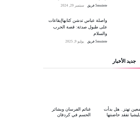
5muinte فريق
سبتمبر 29, 2024
واصلة عباس تدشن كتابهاإيقاعات
على طبول صدئة: قصة الحرب
والسلام
5muinte فريق
يوليو 9, 2025
جديد الأخبار
عين تهتز.. هل بدأت
غنائم الفرسان وبشائر
ليشيا تفقد حاضنتها
الحسم في كردفان