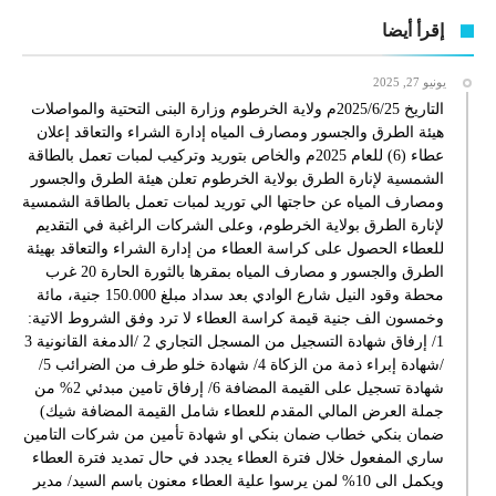
إقرأ أيضا
يونيو 27, 2025
التاريخ 2025/6/25م ولاية الخرطوم وزارة البنى التحتية والمواصلات
هيئة الطرق والجسور ومصارف المياه إدارة الشراء والتعاقد إعلان
عطاء (6) للعام 2025م والخاص بتوريد وتركيب لمبات تعمل بالطاقة
الشمسية لإنارة الطرق بولاية الخرطوم تعلن هيئة الطرق والجسور
ومصارف المياه عن حاجتها الي توريد لمبات تعمل بالطاقة الشمسية
لإنارة الطرق بولاية الخرطوم، وعلى الشركات الراغبة في التقديم
للعطاء الحصول على كراسة العطاء من إدارة الشراء والتعاقد بهيئة
الطرق والجسور و مصارف المياه بمقرها بالثورة الحارة 20 غرب
محطة وقود النيل شارع الوادي بعد سداد مبلغ 150.000 جنية، مائة
وخمسون الف جنية قيمة كراسة العطاء لا ترد وفق الشروط الاتية:
1/ إرفاق شهادة التسجيل من المسجل التجاري 2 /الدمغة القانونية 3
/شهادة إبراء ذمة من الزكاة 4/ شهادة خلو طرف من الضرائب 5/
شهادة تسجيل على القيمة المضافة 6/ إرفاق تامين مبدئي 2% من
جملة العرض المالي المقدم للعطاء شامل القيمة المضافة شيك)
ضمان بنكي خطاب ضمان بنكي او شهادة تأمين من شركات التامين
ساري المفعول خلال فترة العطاء يجدد في حال تمديد فترة العطاء
ويكمل الى 10% لمن يرسوا علية العطاء معنون باسم السيد/ مدير