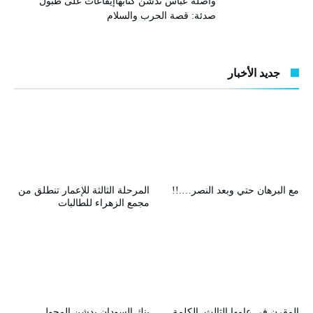
واصلة عباس تدشن كتابهاإيقاعات على طبول
صدئة: قصة الحرب والسلام
جديد الأخبار
مع البرهان حتي وبعد النصر….!!
المرحلة الثالثة للإعمار تنطلق من
مجمع الزهراء للطالبات
المقرن في عامها الثالث..الكلمة
بنك السودان يدشن المحول