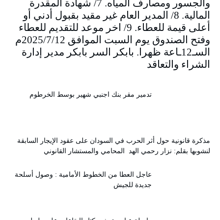
والجسور ومصارف المياه. 7/ شهادة المقدرة
المالية. 8/ المدير العام غير مقيد بقبول أدني أو
أعلى قيمة للعطاء. 9/ اخر موعد للتقديم للعطاء
وفتح الصندوق يوم السبت الموافق 2025/7/12م
السـ12ـاعة ظهرا. بابكر السر بابكر مدير إدارة
الشراء والتعاقد
تدمير مقر بنك اجنبي شهير بوسط الخرطوم
مذكرة قانونية حول أثر الحرب في السودان على عقود الإيجار السابقة
لنشوبها بقلم: نزار رحمي الهد المحامي والمستشار القانوني
عاجل العطا من الخطوط الأمامية : وصول أسلحة
جديدة للجيش