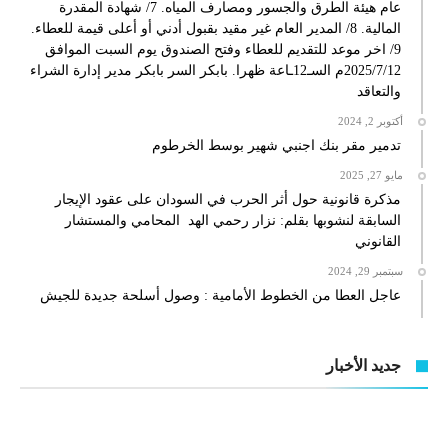
عام هيئة الطرق والجسور ومصارف المياه. 7/ شهادة المقدرة
المالية. 8/ المدير العام غير مقيد بقبول أدني أو أعلى قيمة للعطاء.
9/ اخر موعد للتقديم للعطاء وفتح الصندوق يوم السبت الموافق
2025/7/12م السـ12ـاعة ظهرا. بابكر السر بابكر مدير إدارة الشراء
والتعاقد
أكتوبر 2, 2024
تدمير مقر بنك اجنبي شهير بوسط الخرطوم
مايو 27, 2025
مذكرة قانونية حول أثر الحرب في السودان على عقود الإيجار
السابقة لنشوبها بقلم: نزار رحمي الهد المحامي والمستشار
القانوني
سبتمبر 29, 2024
عاجل العطا من الخطوط الأمامية : وصول أسلحة جديدة للجيش
جديد الأخبار