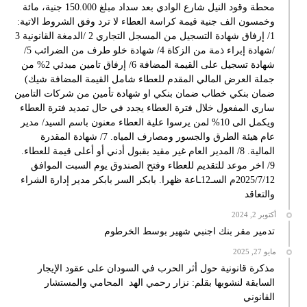
محطة وقود النيل شارع الوادي بعد سداد مبلغ 150.000 جنية، مائة
وخمسون الف جنية قيمة كراسة العطاء لا ترد وفق الشروط الاتية:
1/ إرفاق شهادة التسجيل من المسجل التجاري 2 /الدمغة القانونية 3
/شهادة إبراء ذمة من الزكاة 4/ شهادة خلو طرف من الضرائب 5/
شهادة تسجيل على القيمة المضافة 6/ إرفاق تامين مبدئي 2% من
جملة العرض المالي المقدم للعطاء شامل القيمة المضافة شيك)
ضمان بنكي خطاب ضمان بنكي او شهادة تأمين من شركات التامين
ساري المفعول خلال فترة العطاء يجدد في حال تمديد فترة العطاء
ويكمل الى 10% لمن يرسوا علية العطاء معنون باسم السيد/ مدير
عام هيئة الطرق والجسور ومصارف المياه. 7/ شهادة المقدرة
المالية. 8/ المدير العام غير مقيد بقبول أدني أو أعلى قيمة للعطاء.
9/ اخر موعد للتقديم للعطاء وفتح الصندوق يوم السبت الموافق
2025/7/12م السـ12ـاعة ظهرا. بابكر السر بابكر مدير إدارة الشراء
والتعاقد
أكتوبر 2, 2024
تدمير مقر بنك اجنبي شهير بوسط الخرطوم
مايو 27, 2025
مذكرة قانونية حول أثر الحرب في السودان على عقود الإيجار
السابقة لنشوبها بقلم: نزار رحمي الهد المحامي والمستشار
القانوني