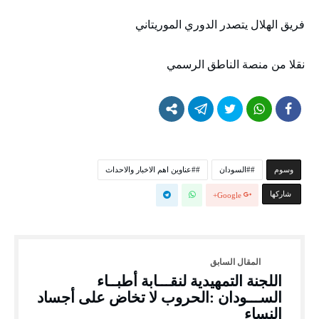
فريق الهلال يتصدر الدوري الموريتاني
نقلا من منصة الناطق الرسمي
‫‫‫‫وسوم‬
#السودان
#عناوين اهم الاخبار والاحداث
‫‫ شاركها‬
Google+
اللجنة التمهيدية لنقـــابة أطبــاء
الســـودان :الحروب لا تخاض على أجساد
النساء