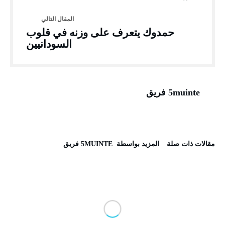
حمدوك يتعرف على وزنه في قلوب
السودانيين
5muinte فريق
‫مقالات ذات صلة‬
‫‫المزيد بواسطة‬ ‬ 5MUINTE فريق