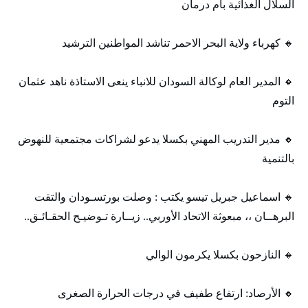
السلال الغذائية بام درمان
🔸 كهرباء ولاية البحر الاحمر تناشد المواطنين الترشيد
🔸 المدير العام لوكالة السودان للانباء ينعى الاستاذة ناهد عثمان
التوم
🔸 مدير التدريب المهني بكسلا يدعو لشراكات مجتمعية للنهوض
بالتنمية
🔸 اسماعيل جبريل تيسو يكتب : وصلت بورتسـودان والتقت
البرهــان ،، مبعوثة الاتحاد الأوربي.. زيــارة تـوضيـح الحقـائـق..
🔸 النازحون بكسلا يكرمون الوالي
🔸 الأرصاد: ارتفاع طفيف في درجات الحرارة الصغرى