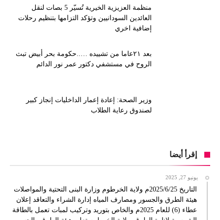
منظمة العزيزية الخيرية تُسيّر 5 بصات لنقل
العائدين السودانيين وتؤكد التزامها بتنظيم رحلات
إضافية اخري
بعد ٢١عاما من تشييده …..حكومة بحر أبيض تبث
الروح في مستشفي دكتور عمر نور الدائم
وزير الصحة: إعادة إعمار الداخليات إنجاز كبير
لصندوق رعاية الطلاب
إقرأ أيضا
يونيو 27, 2025
التاريخ 2025/6/25م ولاية الخرطوم وزارة البنى التحتية والمواصلات
هيئة الطرق والجسور ومصارف المياه إدارة الشراء والتعاقد إعلان
عطاء (6) للعام 2025م والخاص بتوريد وتركيب لمبات تعمل بالطاقة