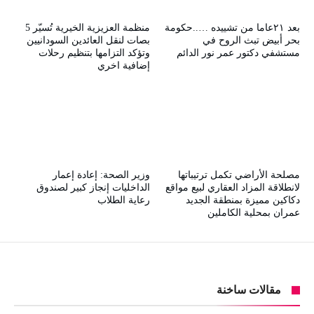
بعد ٢١عاما من تشييده …..حكومة
منظمة العزيزية الخيرية تُسيّر 5
بحر أبيض تبث الروح في
بصات لنقل العائدين السودانيين
مستشفي دكتور عمر نور الدائم
وتؤكد التزامها بتنظيم رحلات
إضافية اخري
مصلحة الأراضي تكمل ترتيباتها
وزير الصحة: إعادة إعمار
لانطلاقة المزاد العقاري لبيع مواقع
الداخليات إنجاز كبير لصندوق
دكاكين مميزة بمنطقة الجديد
رعاية الطلاب
عمران بمحلية الكاملين
مقالات ساخنة