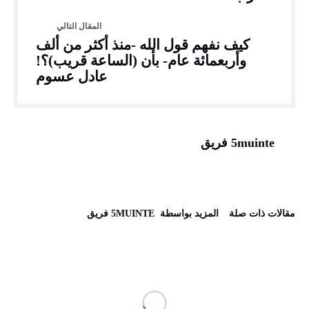
كيف نفهم قول الله -منذ أكثر من ألف
وأربعمائة عام- بأن (الساعة قريب)؟!
عادل عسوم
5muinte فريق
‫مقالات ذات صلة‬
‫‫المزيد بواسطة‬ ‬ 5MUINTE فريق