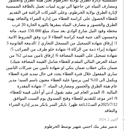
الشمسية لإنارة الطرق بولاية الخرطوم تعلن هيئة الطرق والجسور
ومصارف المياه عن حاجتها الي توريد لمبات تعمل بالطاقة الشمسية
لإنارة الطرق بولاية الخرطوم، وعلى الشركات الراغبة في التقديم
للعطاء الحصول على كراسة العطاء من إدارة الشراء والتعاقد بهيئة
الطرق والجسور و مصارف المياه بمقرها بالثورة الحارة 20 غرب
محطة وقود النيل شارع الوادي بعد سداد مبلغ 150.000 جنية، مائة
وخمسون الف جنية قيمة كراسة العطاء لا ترد وفق الشروط الاتية:
1/ إرفاق شهادة التسجيل من المسجل التجاري 2 /الدمغة القانونية 3
/شهادة إبراء ذمة من الزكاة 4/ شهادة خلو طرف من الضرائب 5/
شهادة تسجيل على القيمة المضافة 6/ إرفاق تامين مبدئي 2% من
جملة العرض المالي المقدم للعطاء شامل القيمة المضافة شيك)
ضمان بنكي خطاب ضمان بنكي او شهادة تأمين من شركات التامين
ساري المفعول خلال فترة العطاء يجدد في حال تمديد فترة العطاء
ويكمل الى 10% لمن يرسوا علية العطاء معنون باسم السيد/ مدير
عام هيئة الطرق والجسور ومصارف المياه. 7/ شهادة المقدرة
المالية. 8/ المدير العام غير مقيد بقبول أدني أو أعلى قيمة للعطاء.
9/ اخر موعد للتقديم للعطاء وفتح الصندوق يوم السبت الموافق
2025/7/12م السـ12ـاعة ظهرا. بابكر السر بابكر مدير إدارة الشراء
والتعاقد
أكتوبر 2, 2024
تدمير مقر بنك اجنبي شهير بوسط الخرطوم