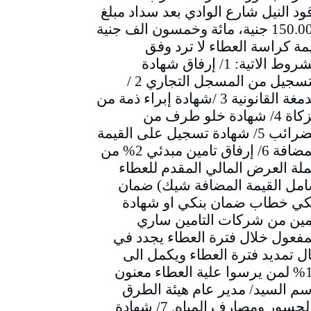
ود النيل شارع الوادي بعد سداد مبلغ
150.000 جنية، مائة وخمسون الف جنية
مة كراسة العطاء لا ترد وفق
الشروط الاتية: 1/ إرفاق شهادة
التسجيل من المسجل التجاري 2 /
الدمغة القانونية 3 /شهادة إبراء ذمة من
الزكاة 4/ شهادة خلو طرف من
الضرائب 5/ شهادة تسجيل على القيمة
المضافة 6/ إرفاق تامين مبدئي 2% من
لة العرض المالي المقدم للعطاء
مل القيمة المضافة شيك) ضمان
كي خطاب ضمان بنكي او شهادة
مين من شركات التامين ساري
مفعول خلال فترة العطاء يجدد في
ل تمديد فترة العطاء ويكمل الى
10% لمن يرسوا علية العطاء معنون
سم السيد/ مدير عام هيئة الطرق
والجسور ومصارف المياه. 7/ شهادة