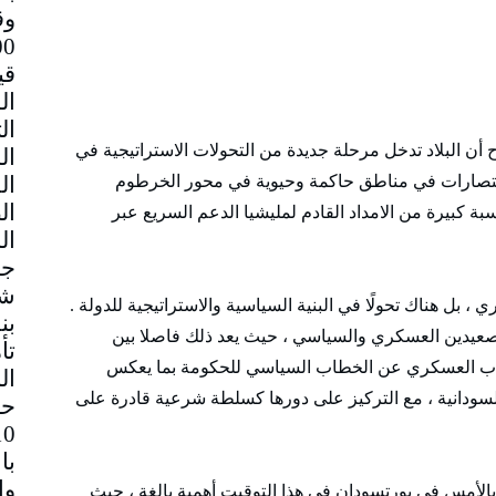
وق
قي
 أن البلاد تدخل مرحلة جديدة من التحولات الاستراتيجية في
انتصارات في مناطق حاكمة وحيوية في محور الخرطوم
 كبيرة من الامداد القادم لمليشيا الدعم السريع عبر
جم
شا
، بل هناك تحولًا في البنية السياسية والاستراتيجية للدولة .
بن
لصعيدين العسكري والسياسي ، حيث يعد ذلك فاصلا بين
تأ
اب العسكري عن الخطاب السياسي للحكومة بما يعكس
ال
ة السودانية ، مع التركيز على دورها كسلطة شرعية قادرة على
حا
با
بالأمس في بورتسودان في هذا التوقيت أهمية بالغة ، حيث