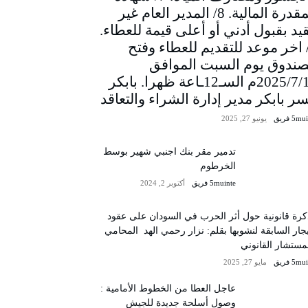
المقدرة المالية. 8/ المدير العام غير
يد بقبول أدني أو أعلى قيمة للعطاء.
/ اخر موعد للتقديم للعطاء وفتح
صندوق يوم السبت الموافق
2025/7/12م السـ12ـاعة ظهرا. بابكر
سر بابكر مدير إدارة الشراء والتعاقد
5m فريق
يونيو 27, 2025
تدمير مقر بنك اجنبي شهير بوسط
الخرطوم
5muinte فريق
أكتوبر 2, 2024
رة قانونية حول أثر الحرب في السودان على عقود
يجار السابقة لنشوبها بقلم: نزار رحمي الهد المحامي
مستشار القانوني
5m فريق
مايو 27, 2025
عاجل العطا من الخطوط الأمامية :
وصول أسلحة جديدة للجيش