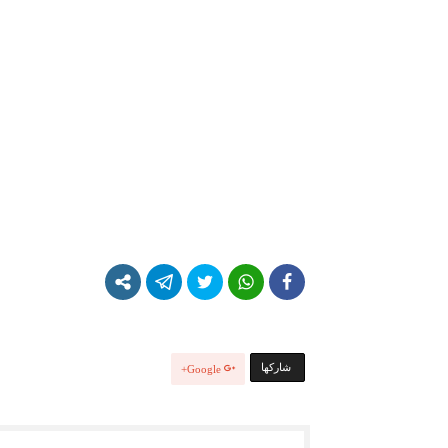
‫‫ شاركها‬
Google+