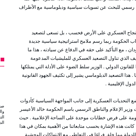
إعلان رسمي للبحث عن تسويات سياسية ودبلوماسية مع الأطراف
بالنجاح العسكري على الأرض فحسب ، بل تسعى لتصعيد
طاب الحكومة ربما رسم ملامح استراتيجية سياسية جديدة
ان ، مع التأكيد على حقه في الدفاع عن سيادته ، هذا ما
ف الذي تناول التصعيد العسكري للمليشيات المدعومة
ا للقانون الدولي . الوزير سلط الضوء على الأدلة التي يمتلكها
هذا التصعيد الدبلوماسي يشير إلى تكثيف الجهود القانونية
ول الإقليمية .
 التحديات العسكرية إلى جانب المواجهة السياسية كأدوات
صند
 وزير الإعلام والناطق الرسمي باسم الحكومة خالد الأعيسر
وال
الت
حكومة على فرض خطابات موحدة على الساحة الإعلامية . حيث
الد
كانت هذه الإشارة بحسب متابعاتنا من الأهمية بمكان في هذا
لدولة مما خلق فراغا في التعاطي مع الانتهاكات الوحشية