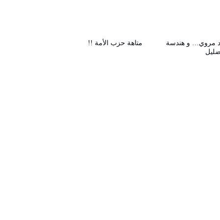
 مروي… و هندسة
متاهة حزب الأمة !!
ضليل