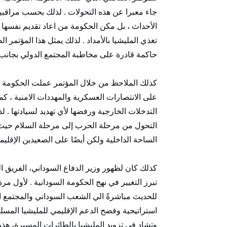
جاء معبرا عن هذه التحولات . لذلك بحسب مراقبي
الأحداث ، بل مكن الحكومة من اعاد تقديم نفسها ف
تغذي المليشيا بالأمداد . لذلك يمثل هذا المؤتمر
حاكمة قادرة على مخاطبة المجتمع الدولي بجانب 
كذلك الملاحظ من خلال المؤتمر عملت الحكومة على
على الانتصارات العسكرية والمهددات الامنية ، ك
التدخلات الخارجية ورفضها لأي تهديد لسيادتها . ل
التحول من مرحلة الحرب إلى مرحلة السلام حيث 
الساحة الداخلية ولكن أيضًا على الصعيدين الإقليم
كذلك كان لظهور وزير الدفاع السوداني، الفريق ال
تبرز التغيير في نهج الحكومة السودانية . لأول مر
للحديث مباشرةً الي الشعب السوداني والمجتمع ا
استراتيجية وفضح الدعم الإقليمي للمليشيا المس
وتشاد في تزويد المليشيا بالطائرات المسيرة، هذه 