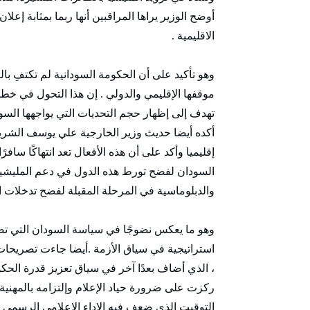
أوضح الوزير يراها المراقبين أنها ربما بمثابة 
الاقليمية .
وهو تأكيد على أن الحكومة السودانية لم تكتفِ 
موقفها الإقليمي والدولي . إن هذا التحول في خ
تهدف إلى إظهار حجم التحديات التي يواجهها السود
أكده أيضا حديث وزير الخارجية علي يوسف الشري
إقليميا وأكد على أن هذه الأفعال تعد انتهاكًا سافرً
السودان لفضح تورط هذه الدول في دعم المليشيا . 
والدبلوماسية في المرحلة المقبلة لفضح تدخلات الد
وهو ما يعكس نضوجًا في سياسة السودان التي تضع
استراتيجية في سياق الأزمة .أيضا جاءت تصريحات
، الذي أضاف بعدًا آخر في سياق تعزيز قدرة ال
ركزت على ضرورة حياد الإعلام وإلتزامه بالمهنية 
التوقيت الذي ضعف فيه الاداء الاعلامي الرسمي ل