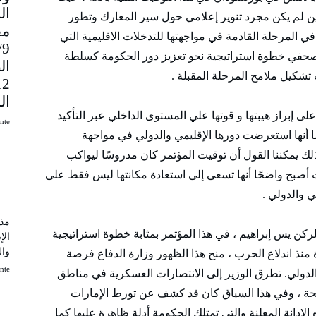
ن لم يكن مجرد تنوير إعلامي حول سير المعارك وتطور
مق
ي المرحلة القادمة في مواجهتها للتدخلات الاقليمية التي
9
 الصحفي خطوة استراتيجية نحو تعزيز دور الحكومة كسلطة
ال
تشكيل ملامح المرحلة المقبلة .
ال
 إبراز هيبتها و قوتها علي المستوى الداخلي عبر التأكيد
uinte
ما أنها استعرضت دورها الإقليمي والدولي في مواجهة
ذلك يمكننا القول أن توقيت المؤتمر كان مدروسًا ليواكب
أصبح واضحًا أنها تسعى إلى استعادة مكانتها ليس فقط على
ي والدولي .
مذك
ركن يس إبراهيم ، في هذا المؤتمر بمثابة خطوة استراتيجية
الإ
وال
ة منذ اندلاع الحرب ، منح هذا الظهور وزارة الدفاع فرصة
uinte
لدولي. تطرق الوزير إلى الانتصارات العسكرية في مناطق
لحة ، وفي هذا السياق كان قد كشف عن تورط الإمارات
الإدانة المعلنة والتي تمتلك الحكومة أدلة ظاهرة عليها كما