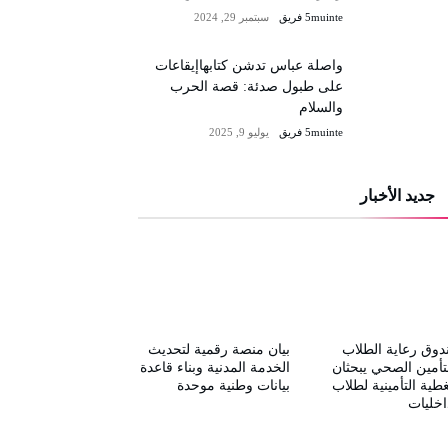
5muinte فريق
سبتمبر 29, 2024
واصلة عباس تدشن كتابهاإيقاعات
على طبول صدئة: قصة الحرب
والسلام
5muinte فريق
يوليو 9, 2025
جديد الأخبار
وق رعاية الطلاب
بيان منصة رقمية لتحديث
تأمين الصحي يبحثان
الخدمة المدنية وبناء قاعدة
غطية التأمينية لطلاب
بيانات وطنية موحدة
اخليات