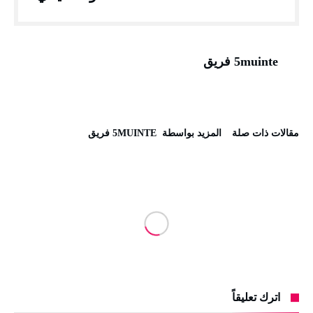
5muinte فريق
‫مقالات ذات صلة‬
‫‫المزيد بواسطة‬ ‬ 5MUINTE فريق
اترك تعليقاً