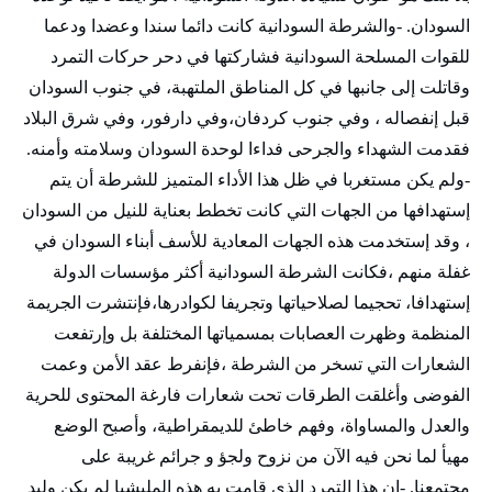
السودان. -والشرطة السودانية كانت دائما سندا وعضدا ودعما
للقوات المسلحة السودانية فشاركتها في دحر حركات التمرد
وقاتلت إلى جانبها في كل المناطق الملتهبة، في جنوب السودان
قبل إنفصاله ، وفي جنوب كردفان،وفي دارفور، وفي شرق البلاد
فقدمت الشهداء والجرحى فداءا لوحدة السودان وسلامته وأمنه.
-ولم يكن مستغربا في ظل هذا الأداء المتميز للشرطة أن يتم
إستهدافها من الجهات التي كانت تخطط بعناية للنيل من السودان
، وقد إستخدمت هذه الجهات المعادية للأسف أبناء السودان في
غفلة منهم ،فكانت الشرطة السودانية أكثر مؤسسات الدولة
إستهدافا، تحجيما لصلاحياتها وتجريفا لكوادرها،فإنتشرت الجريمة
المنظمة وظهرت العصابات بمسمياتها المختلفة بل وإرتفعت
الشعارات التي تسخر من الشرطة ،فإنفرط عقد الأمن وعمت
الفوضى وأغلقت الطرقات تحت شعارات فارغة المحتوى للحرية
والعدل والمساواة، وفهم خاطئ للديمقراطية، وأصبح الوضع
مهيأ لما نحن فيه الآن من نزوح ولجؤ و جرائم غريبة على
مجتمعنا. -إن هذا التمرد الذي قامت به هذه المليشيا لم يكن وليد