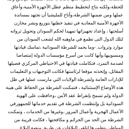
للحظة،ولكنه نتاج لتخطيط منظم عطل الأجهزة الأمنية،وأعاق
عملها ومن ضمنها الشرطة،وأتاح للمليشيا أن تجتهد بمساندة
الأجهزة الأمنية المعادية في تنفيذ خطتها بتوزيع ونشر مخازن
أسلحتها ، وإعداد تجهيزاتها تمهيدا لحكم السودان وتحويل ثرواته
لتلك الدول التى تطمع في ماوهبه الله لشعب السودان من
موارد وثروات. -وما يحمد للشرطة السودانية ،تماسك قيادتها
ومنسوبيها،وأنها كانت من أسرع مؤسسات الدولة إمتصاصا
لصدمة التمرد، فتكاملت قيادتها في الاحتياطي المركزي فصيلها
المقاتل، وإتخذته موقعا لرئاستها فكانت التوجيهات و التعليمات
للإدارات العامة ولشرطة الولايات التي مارست عملها في ظل
هذه الأوضاع الإستثنائية ، فتمكنت الشرطة من الحفاظ على هيبة
الدولة ولم تسمح بإنفراط عقد الأمن ،وحافظت على الهوية
السودانية بل وإنتظمت الشرطة في تقديم خدماتها للجمهورفي
الأعمال الهجرية وأعمال المرور ،وغيرها من الخدمات ، وتمكنت
الشرطة من الحد من الجرائم و مكافحتها ، فكانت قريبة من
المواطن بتطويرها لتلقي البلاغات عن طريق منصة البلاغ