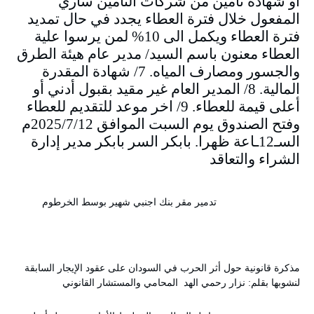
او شهادة تأمين من شركات التامين ساري
المفعول خلال فترة العطاء يجدد في حال تمديد
فترة العطاء ويكمل الى 10% لمن يرسوا علية
العطاء معنون باسم السيد/ مدير عام هيئة الطرق
والجسور ومصارف المياه. 7/ شهادة المقدرة
المالية. 8/ المدير العام غير مقيد بقبول أدني أو
أعلى قيمة للعطاء. 9/ اخر موعد للتقديم للعطاء
وفتح الصندوق يوم السبت الموافق 2025/7/12م
السـ12ـاعة ظهرا. بابكر السر بابكر مدير إدارة
الشراء والتعاقد
تدمير مقر بنك اجنبي شهير بوسط الخرطوم
مذكرة قانونية حول أثر الحرب في السودان على عقود الإيجار السابقة
لنشوبها بقلم: نزار رحمي الهد المحامي والمستشار القانوني