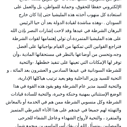
الإلكتروني حفظا للحقوق، وحماية للمواطن، بل والعمل على
استعادة كل منهوب أخذته هذه المليشيا حتى إذا كان خارج
السودان . -وهذه مناشدة لقيادة الدولة بعد أن حيا الرئيس
البرهان الشرطة في عيدها وقد لاحت إشارات النصر بإذن الله
على هذه المليشيا المتمردة،أن تولي إهتمامها لقوات الشرطة
فتراجع القوانين التي تمكنها من القيام بواجباتها على أفضل
وجه،وتحسن من أوضاعها بالنظر في مستحقاتها المادية ،وأن
توفر لها الإمكانات التي تعينها على تنفيذ خططها. -والتحية
للشرطة السودانية في عيدها السادس و العشرون بعد المائة ، و
التحية للسيد وزير الداخلية وهو يعيد ترتيب هياكلها الإدارية،
والتحية للسيد مدير عام الشرطة وهو يقود هذه القوة في هذا
الوضع الإستثنائي بمهنية وحنكة وخبرة، والتحية للسادة قيادات
الشرطة وكل منسوبي الشرطة ممن هم في الخدمة أو بالمعاش
والتهنئة لهم جميعا في عيدهم على هذا الأداء الشرطي المتميز
والمتفرد ، والتحية لأرواح الشهداء وعاجل الشفاء للجرحى
والمصابين ،ونسأل الله أن يفك أسرالماسورين ويجمع شمل