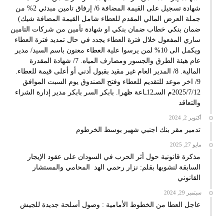
شهادة تسجيل على القيمة المضافة 6/ إرفاق تامين مبدئي 2% من
جملة العرض المالي المقدم للعطاء شامل القيمة المضافة شيك)
ضمان بنكي خطاب ضمان بنكي او شهادة تأمين من شركات التامين
ساري المفعول خلال فترة العطاء يجدد في حال تمديد فترة العطاء
ويكمل الى 10% لمن يرسوا علية العطاء معنون باسم السيد/ مدير
عام هيئة الطرق والجسور ومصارف المياه. 7/ شهادة المقدرة
المالية. 8/ المدير العام غير مقيد بقبول أدني أو أعلى قيمة للعطاء.
9/ اخر موعد للتقديم للعطاء وفتح الصندوق يوم السبت الموافق
2025/7/12م السـ12ـاعة ظهرا. بابكر السر بابكر مدير إدارة الشراء
والتعاقد
أكتوبر 2, 2024
تدمير مقر بنك اجنبي شهير بوسط الخرطوم
مايو 27, 2025
مذكرة قانونية حول أثر الحرب في السودان على عقود الإيجار
السابقة لنشوبها بقلم: نزار رحمي الهد المحامي والمستشار
القانوني
سبتمبر 29, 2024
عاجل العطا من الخطوط الأمامية : وصول أسلحة جديدة للجيش