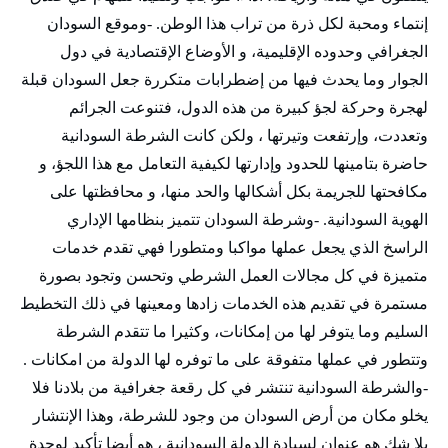
إنتماء ومحبة لكل ذرة من تراب هذا الوطن. -وموقع السودان
الجغرافي وحدوده الإقليمية، و الأوضاع الإقتصادية في دول
الجوار وما يحدث فيها من إضطرابات متكررة جعل السودان قبلة
لهجرة وحركة لجؤ كبيرة من هذه الدول، فتنوعت الجرائم
وتعددت، وإرتفعت وتيرتها ، ولكن كانت الشرطة السودانية
حاضرة بتامينها للحدود وإدارتها لكيفية التعامل مع هذا اللجؤ، و
مكافحتها للجريمة بكل أشكالها والحد منها، و محافظتها على
الهوية السودانية. -وشرطة السودان تتميز بنظامها الإداري
الراسخ الذي يجعل عملها مواكبا ومتطورا فهي تقدم خدمات
متميزة في كل مجالات العمل الشرطي وتحسن وتجود بصورة
مستمرة في تقديم هذه الخدمات زادها ومعينها في ذلك التخطيط
السليم وما يتوفر لها من إمكانات، وكثيرا ما تتقدم الشرطة
وتتطور في عملها متفوقة على ما توفره لها الدولة من امكانات .
-والشرطة السودانية تنتشر في كل رقعة جغرافية من بلادنا فلا
يخلو مكان من أرض السودان من وجود للشرطة، وهذا الإنتشار
بلا شك هو عنوان لسيادة الدولة السودانية ، هو أيضا تأكيد لوحدة