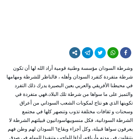
وشرطة السودان مؤسسة وطنية قومية أراد الله لها أن تكون
شرطة متفردة كتفرد السودان وأهله ، فالناظر للشرطة ومهامها
في محيطنا الأفريقي والعربي بعين البصيرة يدرك ذلك التفرد
والتميز على ما سواها من شرطة تلك البلاد،فهي متفردة في
تكوينها الذي هو نتاج لمكونات الشعب السوداني من أعراق
وسحنات و ثقافات مختلفة تذوب وتنصهر كلها في مجتمع
الشرطة السودانية، فكل منسوبيهاسودانيون قبيلتهم الشرطة لا
يعرفون سواها قبيلة، وكل أجزاء وبقاع٦ السودان لهم وطن فهم
يتنقلون في مدنه وأريافه، أداءا للواجب وتنفيذا للمهام في صدق