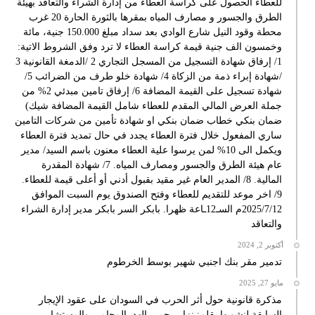
للعطاء الحصول على كراسة العطاء من إدارة الشراء والتعاقد بهيئة
الطرق والجسور و مصارف المياه بمقرها بالثورة الحارة 20 غرب
محطة وقود النيل شارع الوادي بعد سداد مبلغ 150.000 جنية، مائة
وخمسون الف جنية قيمة كراسة العطاء لا ترد وفق الشروط الاتية:
1/ إرفاق شهادة التسجيل من المسجل التجاري 2 /الدمغة القانونية 3
/شهادة إبراء ذمة من الزكاة 4/ شهادة خلو طرف من الضرائب 5/
شهادة تسجيل على القيمة المضافة 6/ إرفاق تامين مبدئي 2% من
جملة العرض المالي المقدم للعطاء شامل القيمة المضافة شيك)
ضمان بنكي خطاب ضمان بنكي او شهادة تأمين من شركات التامين
ساري المفعول خلال فترة العطاء يجدد في حال تمديد فترة العطاء
ويكمل الى 10% لمن يرسوا علية العطاء معنون باسم السيد/ مدير
عام هيئة الطرق والجسور ومصارف المياه. 7/ شهادة المقدرة
المالية. 8/ المدير العام غير مقيد بقبول أدني أو أعلى قيمة للعطاء.
9/ اخر موعد للتقديم للعطاء وفتح الصندوق يوم السبت الموافق
2025/7/12م السـ12ـاعة ظهرا. بابكر السر بابكر مدير إدارة الشراء
والتعاقد
أكتوبر 2, 2024
تدمير مقر بنك اجنبي شهير بوسط الخرطوم
مايو 27, 2025
مذكرة قانونية حول أثر الحرب في السودان على عقود الإيجار
السابقة لنشوبها بقلم: نزار رحمي الهد المحامي والمستشار