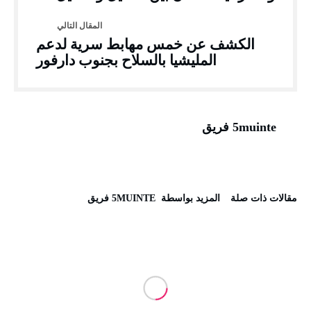
الكشف عن خمس مهابط سرية لدعم
المليشيا بالسلاح بجنوب دارفور
5muinte فريق
‫مقالات ذات صلة‬
‫‫المزيد بواسطة‬ ‬ 5MUINTE فريق