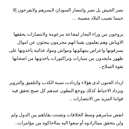
نصر الجيش بل نصر وانتصار السودان لايسرهم ولايفرحون إلا
حينما تصيب البلاد مصيبة …
يروجون من وراء البحار لمجاعة مزعومة ولانتصارات يحققها
الاوباش وهم يعلمون يقينا انهم مجرمون يبحثون عن اموال
يسرقونها واعراص ينتهكونها ومواش ومواد غذائية ياخذونها على
ظهور مايجدون من سيارات وتراكتورات ياخذونها من اصحابها
بقوة السلاح..
ازداد الجنون لدى هؤلاء وازدادت نسبة الكذب والتلفيق والتزوير
ويزداد الاحباط كذلك ووجع البطون عندهم كل صبح تحقق فيه
قواتنا المزيد من الانتصارات ..
انفض سامرهم وسط الخلافات وتشتت بقاياهم بين الدول ولم
ولن يتحقق مماارادوه أو سعوا اليه بمااحاكوه من مؤامرات..