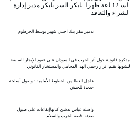
السـ12ـاعة ظهرا. بابكر السر بابكر مدير إدارة
الشراء والتعاقد
تدمير مقر بنك اجنبي شهير بوسط الخرطوم
مذكرة قانونية حول أثر الحرب في السودان على عقود الإيجار السابقة
لنشوبها بقلم: نزار رحمي الهد المحامي والمستشار القانوني
عاجل العطا من الخطوط الأمامية : وصول أسلحة
جديدة للجيش
واصلة عباس تدشن كتابهاإيقاعات على طبول
صدئة: قصة الحرب والسلام