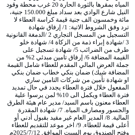
المياه بمقرها بالثورة الحارة 20 غرب محطة وقود
النيل شارع الوادي بعد سداد مبلغ 150.000 جنية،
مائة وخمسون الف جنية قيمة كراسة العطاء لا
ترد وفق الشروط الاتية: 1/ إرفاق شهادة
التسجيل من المسجل التجاري 2 /الدمغة القانونية
3 /شهادة إبراء ذمة من الزكاة 4/ شهادة خلو
طرف من الضرائب 5/ شهادة تسجيل على
القيمة المضافة 6/ إرفاق تامين مبدئي 2% من
جملة العرض المالي المقدم للعطاء شامل القيمة
المضافة شيك) ضمان بنكي خطاب ضمان بنكي
او شهادة تأمين من شركات التامين ساري
المفعول خلال فترة العطاء يجدد في حال تمديد
فترة العطاء ويكمل الى 10% لمن يرسوا علية
العطاء معنون باسم السيد/ مدير عام هيئة الطرق
والجسور ومصارف المياه. 7/ شهادة المقدرة
المالية. 8/ المدير العام غير مقيد بقبول أدني أو
أعلى قيمة للعطاء. 9/ اخر موعد للتقديم للعطاء
وفتح الصندوق يوم السبت الموافق 2025/7/12م