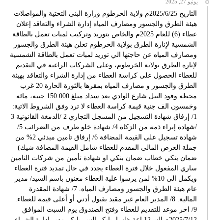
يونيو 27, 2025
التاريخ 2025/6/25م ولاية الخرطوم وزارة البنى التحتية والمواصلات
هيئة الطرق والجسور ومصارف المياه إدارة الشراء والتعاقد إعلان
عطاء (6) للعام 2025م والخاص بتوريد وتركيب لمبات تعمل بالطاقة
الشمسية لإنارة الطرق بولاية الخرطوم تعلن هيئة الطرق والجسور
ومصارف المياه عن حاجتها الي توريد لمبات تعمل بالطاقة الشمسية
لإنارة الطرق بولاية الخرطوم، وعلى الشركات الراغبة في التقديم
للعطاء الحصول على كراسة العطاء من إدارة الشراء والتعاقد بهيئة
الطرق والجسور و مصارف المياه بمقرها بالثورة الحارة 20 غرب
محطة وقود النيل شارع الوادي بعد سداد مبلغ 150.000 جنية، مائة
وخمسون الف جنية قيمة كراسة العطاء لا ترد وفق الشروط الاتية:
1/ إرفاق شهادة التسجيل من المسجل التجاري 2 /الدمغة القانونية 3
/شهادة إبراء ذمة من الزكاة 4/ شهادة خلو طرف من الضرائب 5/
شهادة تسجيل على القيمة المضافة 6/ إرفاق تامين مبدئي 2% من
جملة العرض المالي المقدم للعطاء شامل القيمة المضافة شيك)
ضمان بنكي خطاب ضمان بنكي او شهادة تأمين من شركات التامين
ساري المفعول خلال فترة العطاء يجدد في حال تمديد فترة العطاء
ويكمل الى 10% لمن يرسوا علية العطاء معنون باسم السيد/ مدير
عام هيئة الطرق والجسور ومصارف المياه. 7/ شهادة المقدرة
المالية. 8/ المدير العام غير مقيد بقبول أدني أو أعلى قيمة للعطاء.
9/ اخر موعد للتقديم للعطاء وفتح الصندوق يوم السبت الموافق
2025/7/12م السـ12ـاعة ظهرا. بابكر السر بابكر مدير إدارة الشراء