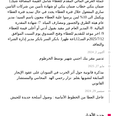
جملة العرض المالي المقدم للعطاء شامل القيمة المضافة شيك)
ضمان بنكي خطاب ضمان بنكي او شهادة تأمين من شركات التامين
ساري المفعول خلال فترة العطاء يجدد في حال تمديد فترة العطاء
ويكمل الى 10% لمن يرسوا علية العطاء معنون باسم السيد/ مدير
عام هيئة الطرق والجسور ومصارف المياه. 7/ شهادة المقدرة
المالية. 8/ المدير العام غير مقيد بقبول أدني أو أعلى قيمة للعطاء.
9/ اخر موعد للتقديم للعطاء وفتح الصندوق يوم السبت الموافق
2025/7/12م السـ12ـاعة ظهرا. بابكر السر بابكر مدير إدارة الشراء
والتعاقد
أكتوبر 2, 2024
تدمير مقر بنك اجنبي شهير بوسط الخرطوم
مايو 27, 2025
مذكرة قانونية حول أثر الحرب في السودان على عقود الإيجار
السابقة لنشوبها بقلم: نزار رحمي الهد المحامي والمستشار
القانوني
سبتمبر 29, 2024
عاجل العطا من الخطوط الأمامية : وصول أسلحة جديدة للجيش
جديد الأخبار