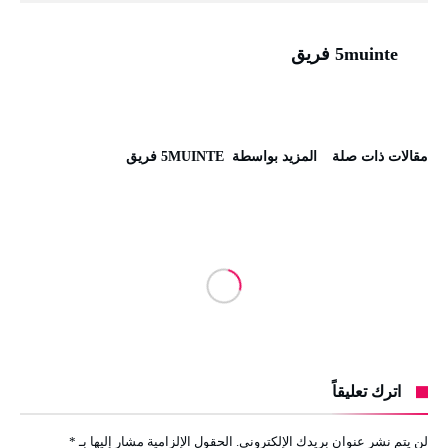
5muinte فريق
‫مقالات ذات صلة‬
‫‫المزيد بواسطة‬ ‬ 5MUINTE فريق
اترك تعليقاً
لن يتم نشر عنوان بريدك الإلكتروني.
الحقول الإلزامية مشار إليها بـ
*