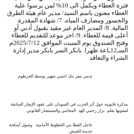
فترة العطاء ويكمل الى 10% لمن يرسوا علية
العطاء معنون باسم السيد/ مدير عام هيئة الطرق
والجسور ومصارف المياه. 7/ شهادة المقدرة
المالية. 8/ المدير العام غير مقيد بقبول أدني أو
أعلى قيمة للعطاء. 9/ اخر موعد للتقديم للعطاء
وفتح الصندوق يوم السبت الموافق 2025/7/12م
السـ12ـاعة ظهرا. بابكر السر بابكر مدير إدارة
الشراء والتعاقد
تدمير مقر بنك اجنبي شهير بوسط الخرطوم
مذكرة قانونية حول أثر الحرب في السودان على عقود الإيجار السابقة
لنشوبها بقلم: نزار رحمي الهد المحامي والمستشار القانوني
عاجل العطا من الخطوط الأمامية : وصول أسلحة
جديدة للجيش