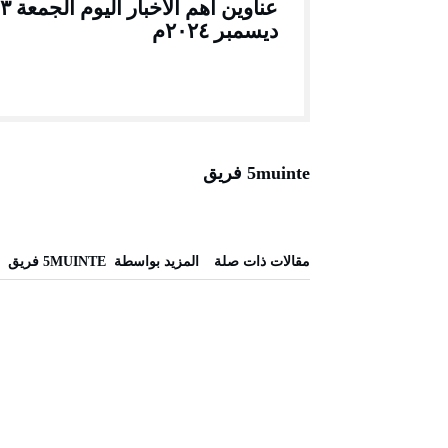
عناوين أهم الأخبا
ديسمبر ٢٠٢٤م
5muinte فريق
‫مقالات ذات صلة‬
‫‫المزيد بواسطة‬ ‬ 5MUINTE فريق