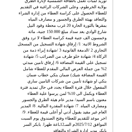
توريد لمبات تعمل بالطاقة الشمسية لإنارة الطرق
بولاية الخرطوم، وعلى الشركات الراغبة في التقديم
للعطاء الحصول على كراسة العطاء من إدارة الشراء
والتعاقد بهيئة الطرق والجسور و مصارف المياه
بمقرها بالثورة الحارة 20 غرب محطة وقود النيل
شارع الوادي بعد سداد مبلغ 150.000 جنية، مائة
وخمسون الف جنية قيمة كراسة العطاء لا ترد وفق
الشروط الاتية: 1/ إرفاق شهادة التسجيل من المسجل
التجاري 2 /الدمغة القانونية 3 /شهادة إبراء ذمة من
الزكاة 4/ شهادة خلو طرف من الضرائب 5/ شهادة
تسجيل على القيمة المضافة 6/ إرفاق تامين مبدئي
2% من جملة العرض المالي المقدم للعطاء شامل
القيمة المضافة شيك) ضمان بنكي خطاب ضمان
بنكي او شهادة تأمين من شركات التامين ساري
المفعول خلال فترة العطاء يجدد في حال تمديد فترة
العطاء ويكمل الى 10% لمن يرسوا علية العطاء
معنون باسم السيد/ مدير عام هيئة الطرق والجسور
ومصارف المياه. 7/ شهادة المقدرة المالية. 8/ المدير
العام غير مقيد بقبول أدني أو أعلى قيمة للعطاء. 9/
اخر موعد للتقديم للعطاء وفتح الصندوق يوم السبت
الموافق 2025/7/12م السـ12ـاعة ظهرا. بابكر السر
بابكر مدير إدارة الشراء والتعاقد