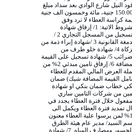
ود النيل شارع الوادي بعد سداد مبلغ
150.000 جنية، مائة وخمسون الف جنية
مة كراسة العطاء لا ترد وفق
الشروط الاتية: 1/ إرفاق شهادة
التسجيل من المسجل التجاري 2 /
الدمغة القانونية 3 /شهادة إبراء ذمة من
الزكاة 4/ شهادة خلو طرف من
الضرائب 5/ شهادة تسجيل على القيمة
المضافة 6/ إرفاق تامين مبدئي 2% من
لة العرض المالي المقدم للعطاء
مل القيمة المضافة شيك) ضمان
كي خطاب ضمان بنكي او شهادة
مين من شركات التامين ساري
مفعول خلال فترة العطاء يجدد في
ل تمديد فترة العطاء ويكمل الى
10% لمن يرسوا علية العطاء معنون
سم السيد/ مدير عام هيئة الطرق
والجسور ومصارف المياه. 7/ شهادة