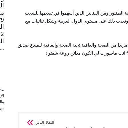
مق
ة الطنبور ومن الفنانين الذين اسهموا في تقديمها للشعب
9
تعدت ذلك على مستوى الدول العربية وشكل ثنائيات مع
ال
ال
زيدا من الصحة والعافية تحية الصحة والعافية للمبدع صديق
uinte
* انت ماصورت لي الكون مدائن روعة شفتو )
مذك
الإ
وال
uinte