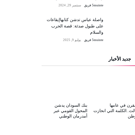
5muinte فريق
سبتمبر 29, 2024
واصلة عباس تدشن كتابهاإيقاعات
على طبول صدئة: قصة الحرب
والسلام
5muinte فريق
يوليو 9, 2025
جديد الأخبار
قرن في عامها
بنك السودان يدشن
الث..الكلمة التي انحازت
المحول القومي عبر
وطن
أمدرمان الوطني