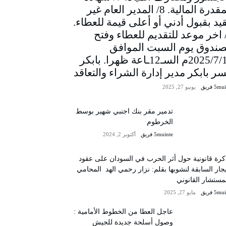
المقدرة المالية. 8/ المدير العام غير
يد بقبول أدني أو أعلى قيمة للعطاء.
/ اخر موعد للتقديم للعطاء وفتح
صندوق يوم السبت الموافق
2025/7/12م السـ12ـاعة ظهرا. بابكر
سر بابكر مدير إدارة الشراء والتعاقد
5m فريق
يونيو 27, 2025
تدمير مقر بنك اجنبي شهير بوسط
الخرطوم
5muinte فريق
أكتوبر 2, 2024
رة قانونية حول أثر الحرب في السودان على عقود
يجار السابقة لنشوبها بقلم: نزار رحمي الهد المحامي
مستشار القانوني
5m فريق
مايو 27, 2025
عاجل العطا من الخطوط الأمامية :
وصول أسلحة جديدة للجيش