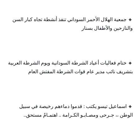
🔸 جمعية الهلال الأحمر السوداني تنفذ أنشطة تجاه كبار السن
والنازحين والأطفال بسنار
🔸 ختام فعاليات أعياد الشرطة السودانية ويوم الشرطة العربية
بتشريف نائب مدير عام قوات الشرطة المفتش العام
🔸 اسماعيل تيسو يكتب : قدموا دماءهم رخيصة في سبيل
الوطن ،، جـرحى ومصـابـو الكـرامة .. اهتمـامٌ مستحق..