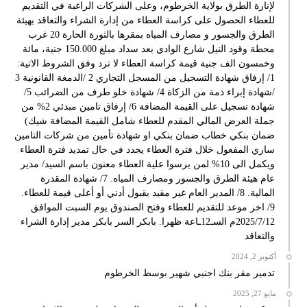
لإنارة الطرق بولاية الخرطوم، وعلى الشركات الراغبة في التقديم
للعطاء الحصول على كراسة العطاء من إدارة الشراء والتعاقد بهيئة
الطرق والجسور و مصارف المياه بمقرها بالثورة الحارة 20 غرب
محطة وقود النيل شارع الوادي بعد سداد مبلغ 150.000 جنية، مائة
وخمسون الف جنية قيمة كراسة العطاء لا ترد وفق الشروط الاتية:
1/ إرفاق شهادة التسجيل من المسجل التجاري 2 /الدمغة القانونية 3
/شهادة إبراء ذمة من الزكاة 4/ شهادة خلو طرف من الضرائب 5/
شهادة تسجيل على القيمة المضافة 6/ إرفاق تامين مبدئي 2% من
جملة العرض المالي المقدم للعطاء شامل القيمة المضافة شيك)
ضمان بنكي خطاب ضمان بنكي او شهادة تأمين من شركات التامين
ساري المفعول خلال فترة العطاء يجدد في حال تمديد فترة العطاء
ويكمل الى 10% لمن يرسوا علية العطاء معنون باسم السيد/ مدير
عام هيئة الطرق والجسور ومصارف المياه. 7/ شهادة المقدرة
المالية. 8/ المدير العام غير مقيد بقبول أدني أو أعلى قيمة للعطاء.
9/ اخر موعد للتقديم للعطاء وفتح الصندوق يوم السبت الموافق
2025/7/12م السـ12ـاعة ظهرا. بابكر السر بابكر مدير إدارة الشراء
والتعاقد
أكتوبر 2, 2024
تدمير مقر بنك اجنبي شهير بوسط الخرطوم
مايو 27, 2025