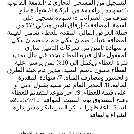
التسجيل من المسجل التجاري 2 /الدمغة القانونية
3 /شهادة إبراء ذمة من الزكاة 4/ شهادة خلو
طرف من الضرائب 5/ شهادة تسجيل على
القيمة المضافة 6/ إرفاق تامين مبدئي 2% من
جملة العرض المالي المقدم للعطاء شامل القيمة
المضافة شيك) ضمان بنكي خطاب ضمان بنكي
او شهادة تأمين من شركات التامين ساري
المفعول خلال فترة العطاء يجدد في حال تمديد
فترة العطاء ويكمل الى 10% لمن يرسوا علية
العطاء معنون باسم السيد/ مدير عام هيئة الطرق
والجسور ومصارف المياه. 7/ شهادة المقدرة
المالية. 8/ المدير العام غير مقيد بقبول أدني أو
أعلى قيمة للعطاء. 9/ اخر موعد للتقديم للعطاء
وفتح الصندوق يوم السبت الموافق 2025/7/12م
السـ12ـاعة ظهرا. بابكر السر بابكر مدير إدارة
الشراء والتعاقد
تدمير مقر بنك اجنبي شهير بوسط الخرطوم