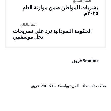
بشريات للمواطن ضمن موازنة العام
٢٠٢٥م
الحكومة السودانية ترد على تصريحات
نجل موسفيني
5muinte فريق
‫مقالات ذات صلة‬
‫‫المزيد بواسطة‬ ‬ 5MUINTE فريق