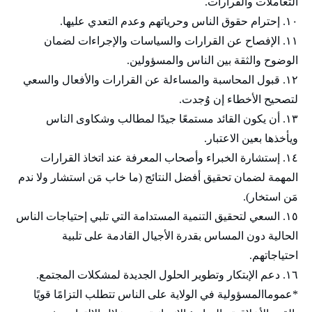
التعاملات والقرارات.
١٠. إحترام حقوق الناس وحرياتهم وعدم التعدي عليها.
١١. الإفصاح عن القرارات والسياسات والإجراءات لضمان
الوضوح والثقة بين الناس والمسؤولين.
١٢. قبول المحاسبة والمساءلة عن القرارات والأفعال والسعي
لتصحيح الأخطاء إن وُجدت.
١٣. أن يكون القائد مستمعًا جيدًا لمطالب وشكاوى الناس
ويأخذها بعين الاعتبار.
١٤. إستشارة الخبراء وأصحاب المعرفة عند اتخاذ القرارات
المهمة لضمان تحقيق أفضل النتائج (ما خاب مَن استشار ولا ندم
مَن استخار).
١٥. السعي لتحقيق التنمية المستدامة التي تلبي إحتياجات الناس
الحالية دون المساس بقدرة الأجيال القادمة على تلبية
احتياجاتهم.
١٦. دعم الإبتكار وتطوير الحلول الجديدة لمشكلات المجتمع.
*عموماالمسؤولية في الولاية على الناس تتطلب التزامًا قويًا