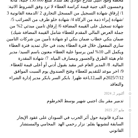
محطة وقود النيل شارع الوادي بعد سداد مبلغ 150.000 جنية، مائة
وخمسون الف جنية قيمة كراسة العطاء لا ترد وفق الشروط الاتية:
1/ إرفاق شهادة التسجيل من المسجل التجاري 2 /الدمغة القانونية 3
/شهادة إبراء ذمة من الزكاة 4/ شهادة خلو طرف من الضرائب 5/
شهادة تسجيل على القيمة المضافة 6/ إرفاق تامين مبدئي 2% من
جملة العرض المالي المقدم للعطاء شامل القيمة المضافة شيك)
ضمان بنكي خطاب ضمان بنكي او شهادة تأمين من شركات التامين
ساري المفعول خلال فترة العطاء يجدد في حال تمديد فترة العطاء
ويكمل الى 10% لمن يرسوا علية العطاء معنون باسم السيد/ مدير
عام هيئة الطرق والجسور ومصارف المياه. 7/ شهادة المقدرة
المالية. 8/ المدير العام غير مقيد بقبول أدني أو أعلى قيمة للعطاء.
9/ اخر موعد للتقديم للعطاء وفتح الصندوق يوم السبت الموافق
2025/7/12م السـ12ـاعة ظهرا. بابكر السر بابكر مدير إدارة الشراء
والتعاقد
أكتوبر 2, 2024
تدمير مقر بنك اجنبي شهير بوسط الخرطوم
مايو 27, 2025
مذكرة قانونية حول أثر الحرب في السودان على عقود الإيجار
السابقة لنشوبها بقلم: نزار رحمي الهد المحامي والمستشار
القانوني