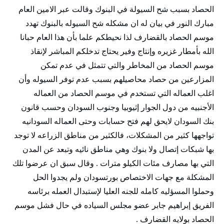
الحصاد بسبب شح السيولة في البنوك وقالت عبر الامين العام
مبارك النور في بيان له ان مشكله شح السيوله بالبنوك تهدد
موسم الحصاد بالقضارف لذا نحيطكم علما بأن هذا العام حبانا
الله بأمطار غزيره وإنتاج وفير يحتاج تدخلكم المباشر لإنقاذ
موسم الحصاد من المخاطر والتي تتمثل في عدم تمكن
المزارعين من حصاد محاصيلهم بسبب عدم توفر السيوله وأن
اغلب العماله التي تستخدم في موسم الحصاد من العماله
الأجنبيه من دول الجوار إثيوبيا وجنوب السودان وحسب قانون
بنك السودان لايحق لهم فتح حسابات وحتى العماله السودانيه
تواجهها كثير من المشكلات، فالكثير من مناطق الزراعه لا توجد
بها شبكات إتصال ولا بنوك وهي مناطق نائيه وتبعد عن المدن
التي بها مصارف مئات الكيلو مترات . وقال سبق ان عرضوا تلك
المشكلة مع جهات الاختصاص بورتسودان ولم يجدوا الحل
وحملوا المسؤليه كامله للجنه العليا لإستبدال العمله برئاسه
الفريق إبراهيم جابر عضو مجلس السياده في حال فشل موسم
الحصاد بولايه القضارف .