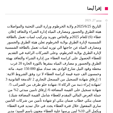
إقرأ أيضا
يونيو 27, 2025
التاريخ 2025/6/25م ولاية الخرطوم وزارة البنى التحتية والمواصلات
هيئة الطرق والجسور ومصارف المياه إدارة الشراء والتعاقد إعلان
عطاء (6) للعام 2025م والخاص بتوريد وتركيب لمبات تعمل بالطاقة
الشمسية لإنارة الطرق بولاية الخرطوم تعلن هيئة الطرق والجسور
ومصارف المياه عن حاجتها الي توريد لمبات تعمل بالطاقة الشمسية
لإنارة الطرق بولاية الخرطوم، وعلى الشركات الراغبة في التقديم
للعطاء الحصول على كراسة العطاء من إدارة الشراء والتعاقد بهيئة
الطرق والجسور و مصارف المياه بمقرها بالثورة الحارة 20 غرب
محطة وقود النيل شارع الوادي بعد سداد مبلغ 150.000 جنية، مائة
وخمسون الف جنية قيمة كراسة العطاء لا ترد وفق الشروط الاتية:
1/ إرفاق شهادة التسجيل من المسجل التجاري 2 /الدمغة القانونية 3
/شهادة إبراء ذمة من الزكاة 4/ شهادة خلو طرف من الضرائب 5/
شهادة تسجيل على القيمة المضافة 6/ إرفاق تامين مبدئي 2% من
جملة العرض المالي المقدم للعطاء شامل القيمة المضافة شيك)
ضمان بنكي خطاب ضمان بنكي او شهادة تأمين من شركات التامين
ساري المفعول خلال فترة العطاء يجدد في حال تمديد فترة العطاء
ويكمل الى 10% لمن يرسوا علية العطاء معنون باسم السيد/ مدير