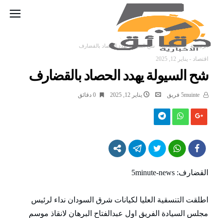
‫الرئيسية‬
اقتصاد
شح السيولة يهدد الحصاد بالقضارف
اقتصاد
-
يناير 12, 2025
شح السيولة يهدد الحصاد بالقضارف
5muinte فريق
يناير 12, 2025
0 ‫دقائق‬
القضارف: 5minute-news
اطلقت التنسقية العليا لكيانات شرق السودان نداء لرئيس
مجلس السيادة الفريق اول عبدالفتاح البرهان لانقاذ موسم