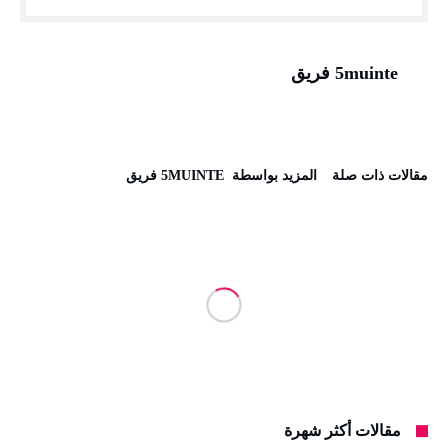
5muinte فريق
‫مقالات ذات صلة‬
‫‫المزيد بواسطة‬ ‬ 5MUINTE فريق
مقالات أكثر شهرة