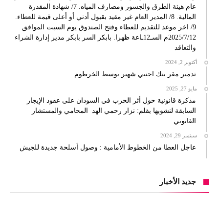
عام هيئة الطرق والجسور ومصارف المياه. 7/ شهادة المقدرة
المالية. 8/ المدير العام غير مقيد بقبول أدني أو أعلى قيمة للعطاء.
9/ اخر موعد للتقديم للعطاء وفتح الصندوق يوم السبت الموافق
2025/7/12م السـ12ـاعة ظهرا. بابكر السر بابكر مدير إدارة الشراء
والتعاقد
أكتوبر 2, 2024
تدمير مقر بنك اجنبي شهير بوسط الخرطوم
مايو 27, 2025
مذكرة قانونية حول أثر الحرب في السودان على عقود الإيجار
السابقة لنشوبها بقلم: نزار رحمي الهد المحامي والمستشار
القانوني
سبتمبر 29, 2024
عاجل العطا من الخطوط الأمامية : وصول أسلحة جديدة للجيش
جديد الأخبار