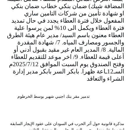
المضافة شيك) ضمان بنكي خطاب ضمان بنكي
او شهادة تأمين من شركات التامين ساري
المفعول خلال فترة العطاء يجدد في حال تمديد
فترة العطاء ويكمل الى 10% لمن يرسوا علية
العطاء معنون باسم السيد/ مدير عام هيئة الطرق
والجسور ومصارف المياه. 7/ شهادة المقدرة
المالية. 8/ المدير العام غير مقيد بقبول أدني أو
أعلى قيمة للعطاء. 9/ اخر موعد للتقديم للعطاء
وفتح الصندوق يوم السبت الموافق 2025/7/12م
السـ12ـاعة ظهرا. بابكر السر بابكر مدير إدارة
الشراء والتعاقد
تدمير مقر بنك اجنبي شهير بوسط الخرطوم
مذكرة قانونية حول أثر الحرب في السودان على عقود الإيجار السابقة
لنشوبها بقلم: نزار رحمي الهد المحامي والمستشار القانوني