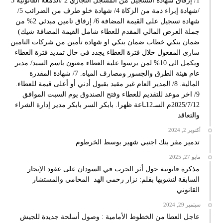
1/ إرفاق شهادة التسجيل من المسجل التجاري 2 /الدمغة القانونية 3
/شهادة إبراء ذمة من الزكاة 4/ شهادة خلو طرف من الضرائب 5/
شهادة تسجيل على القيمة المضافة 6/ إرفاق تامين مبدئي 2% من
جملة العرض المالي المقدم للعطاء شامل القيمة المضافة شيك)
ضمان بنكي خطاب ضمان بنكي او شهادة تأمين من شركات التامين
ساري المفعول خلال فترة العطاء يجدد في حال تمديد فترة العطاء
ويكمل الى 10% لمن يرسوا علية العطاء معنون باسم السيد/ مدير
عام هيئة الطرق والجسور ومصارف المياه. 7/ شهادة المقدرة
المالية. 8/ المدير العام غير مقيد بقبول أدني أو أعلى قيمة للعطاء.
9/ اخر موعد للتقديم للعطاء وفتح الصندوق يوم السبت الموافق
2025/7/12م السـ12ـاعة ظهرا. بابكر السر بابكر مدير إدارة الشراء
والتعاقد
أكتوبر 2, 2024
تدمير مقر بنك اجنبي شهير بوسط الخرطوم
مايو 27, 2025
مذكرة قانونية حول أثر الحرب في السودان على عقود الإيجار
السابقة لنشوبها بقلم: نزار رحمي الهد المحامي والمستشار
القانوني
سبتمبر 29, 2024
عاجل العطا من الخطوط الأمامية : وصول أسلحة جديدة للجيش