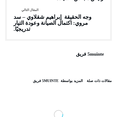
وجه الحقيقة إبراهيم شقلاوي – سد
مروي: اكتمال الصيانة وعودة التيار
تدريجيًا.
5muinte فريق
‫مقالات ذات صلة‬
‫‫المزيد بواسطة‬ ‬ 5MUINTE فريق