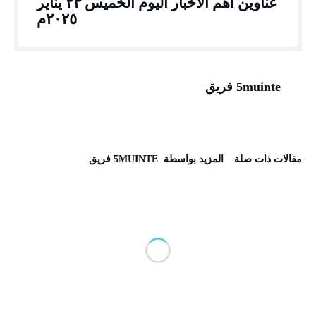
عناوين أهم الأخبار اليوم الخميس ٢٣ يناير
٢٠٢٥م
5muinte فريق
‫مقالات ذات صلة‬
‫‫المزيد بواسطة‬ ‬ 5MUINTE فريق