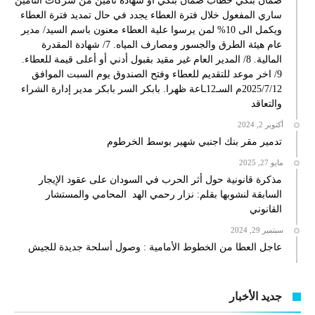
ضمان بنكي خطاب ضمان بنكي او شهادة تأمين من شركات التامين
ساري المفعول خلال فترة العطاء يجدد في حال تمديد فترة العطاء
ويكمل الى 10% لمن يرسوا علية العطاء معنون باسم السيد/ مدير
عام هيئة الطرق والجسور ومصارف المياه. 7/ شهادة المقدرة
المالية. 8/ المدير العام غير مقيد بقبول أدني أو أعلى قيمة للعطاء.
9/ اخر موعد للتقديم للعطاء وفتح الصندوق يوم السبت الموافق
2025/7/12م السـ12ـاعة ظهرا. بابكر السر بابكر مدير إدارة الشراء
والتعاقد
أكتوبر 2, 2024
تدمير مقر بنك اجنبي شهير بوسط الخرطوم
مايو 27, 2025
مذكرة قانونية حول أثر الحرب في السودان على عقود الإيجار
السابقة لنشوبها بقلم: نزار رحمي الهد المحامي والمستشار
القانوني
سبتمبر 29, 2024
عاجل العطا من الخطوط الأمامية : وصول أسلحة جديدة للجيش
جديد الأخبار