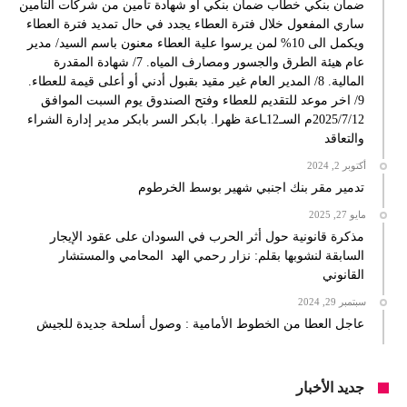
ضمان بنكي خطاب ضمان بنكي او شهادة تأمين من شركات التامين
ساري المفعول خلال فترة العطاء يجدد في حال تمديد فترة العطاء
ويكمل الى 10% لمن يرسوا علية العطاء معنون باسم السيد/ مدير
عام هيئة الطرق والجسور ومصارف المياه. 7/ شهادة المقدرة
المالية. 8/ المدير العام غير مقيد بقبول أدني أو أعلى قيمة للعطاء.
9/ اخر موعد للتقديم للعطاء وفتح الصندوق يوم السبت الموافق
2025/7/12م السـ12ـاعة ظهرا. بابكر السر بابكر مدير إدارة الشراء
والتعاقد
أكتوبر 2, 2024
تدمير مقر بنك اجنبي شهير بوسط الخرطوم
مايو 27, 2025
مذكرة قانونية حول أثر الحرب في السودان على عقود الإيجار
السابقة لنشوبها بقلم: نزار رحمي الهد المحامي والمستشار
القانوني
سبتمبر 29, 2024
عاجل العطا من الخطوط الأمامية : وصول أسلحة جديدة للجيش
جديد الأخبار