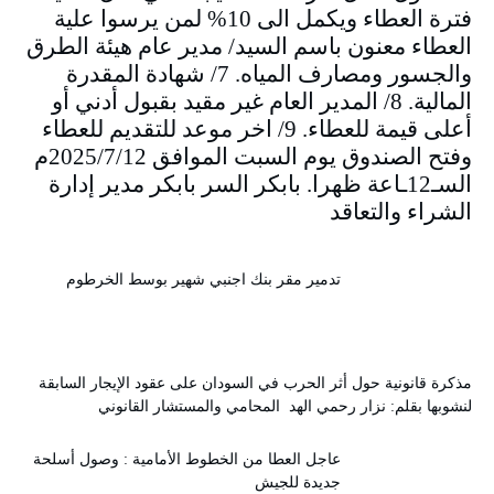
فترة العطاء ويكمل الى 10% لمن يرسوا علية
العطاء معنون باسم السيد/ مدير عام هيئة الطرق
والجسور ومصارف المياه. 7/ شهادة المقدرة
المالية. 8/ المدير العام غير مقيد بقبول أدني أو
أعلى قيمة للعطاء. 9/ اخر موعد للتقديم للعطاء
وفتح الصندوق يوم السبت الموافق 2025/7/12م
السـ12ـاعة ظهرا. بابكر السر بابكر مدير إدارة
الشراء والتعاقد
تدمير مقر بنك اجنبي شهير بوسط الخرطوم
مذكرة قانونية حول أثر الحرب في السودان على عقود الإيجار السابقة
لنشوبها بقلم: نزار رحمي الهد المحامي والمستشار القانوني
عاجل العطا من الخطوط الأمامية : وصول أسلحة
جديدة للجيش