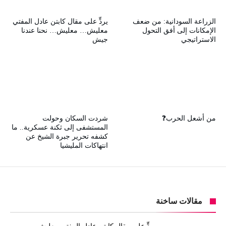
الزراعة السودانية: من ضعف
يردٍّ على مقال كابتن عادل المفتي
الإمكانات إلى أفق التحول
معليش… معليش… نحنا عندنا
الاستراتيجي
جيش
من أشعل الحرب❓
شردت السكان وحولت
المستشفى إلى ثكنة عسكرية.. ما
كشفه تحرير جبرة الشيخ عن
انتهاكات المليشيا
مقالات ساخنة