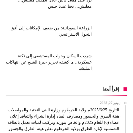
يردٍّ على مقال كابتن عادل المفتي معليش…
معليش… نحنا عندنا جيش
الزراعة السودانية: من ضعف الإمكانات إلى أفق
التحول الاستراتيجي
شردت السكان وحولت المستشفى إلى ثكنة
عسكرية.. ما كشفه تحرير جبرة الشيخ عن انتهاكات
المليشيا
إقرأ أيضا
يونيو 27, 2025
التاريخ 2025/6/25م ولاية الخرطوم وزارة البنى التحتية والمواصلات
هيئة الطرق والجسور ومصارف المياه إدارة الشراء والتعاقد إعلان
عطاء (6) للعام 2025م والخاص بتوريد وتركيب لمبات تعمل بالطاقة
الشمسية لإنارة الطرق بولاية الخرطوم تعلن هيئة الطرق والجسور