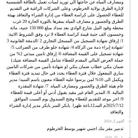
ومصارف المياه عن حاجتها الي توريد لمبات تعمل بالطاقة الشمسية
لإنارة الطرق بولاية الخرطوم، وعلى الشركات الراغبة في التقديم
للعطاء الحصول على كراسة العطاء من إدارة الشراء والتعاقد بهيئة
الطرق والجسور و مصارف المياه بمقرها بالثورة الحارة 20 غرب
محطة وقود النيل شارع الوادي بعد سداد مبلغ 150.000 جنية، مائة
وخمسون الف جنية قيمة كراسة العطاء لا ترد وفق الشروط الاتية:
1/ إرفاق شهادة التسجيل من المسجل التجاري 2 /الدمغة القانونية 3
/شهادة إبراء ذمة من الزكاة 4/ شهادة خلو طرف من الضرائب 5/
شهادة تسجيل على القيمة المضافة 6/ إرفاق تامين مبدئي 2% من
جملة العرض المالي المقدم للعطاء شامل القيمة المضافة شيك)
ضمان بنكي خطاب ضمان بنكي او شهادة تأمين من شركات التامين
ساري المفعول خلال فترة العطاء يجدد في حال تمديد فترة العطاء
ويكمل الى 10% لمن يرسوا علية العطاء معنون باسم السيد/ مدير
عام هيئة الطرق والجسور ومصارف المياه. 7/ شهادة المقدرة
المالية. 8/ المدير العام غير مقيد بقبول أدني أو أعلى قيمة للعطاء.
9/ اخر موعد للتقديم للعطاء وفتح الصندوق يوم السبت الموافق
2025/7/12م السـ12ـاعة ظهرا. بابكر السر بابكر مدير إدارة الشراء
والتعاقد
أكتوبر 2, 2024
تدمير مقر بنك اجنبي شهير بوسط الخرطوم
مايو 27, 2025