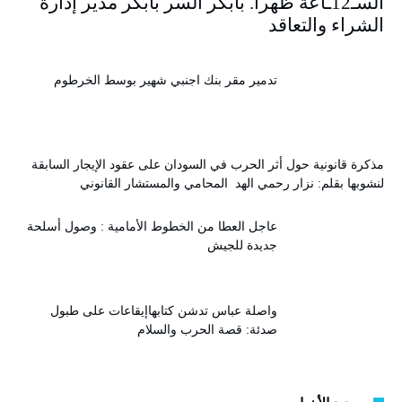
السـ12ـاعة ظهرا. بابكر السر بابكر مدير إدارة
الشراء والتعاقد
تدمير مقر بنك اجنبي شهير بوسط الخرطوم
مذكرة قانونية حول أثر الحرب في السودان على عقود الإيجار السابقة
لنشوبها بقلم: نزار رحمي الهد المحامي والمستشار القانوني
عاجل العطا من الخطوط الأمامية : وصول أسلحة
جديدة للجيش
واصلة عباس تدشن كتابهاإيقاعات على طبول
صدئة: قصة الحرب والسلام