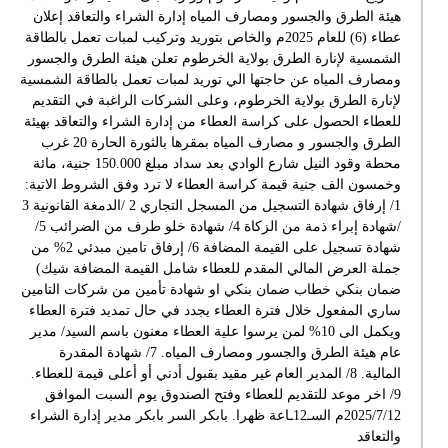
هيئة الطرق والجسور ومصارف المياه إدارة الشراء والتعاقد إعلان
عطاء (6) للعام 2025م والخاص بتوريد وتركيب لمبات تعمل بالطاقة
الشمسية لإنارة الطرق بولاية الخرطوم تعلن هيئة الطرق والجسور
ومصارف المياه عن حاجتها الي توريد لمبات تعمل بالطاقة الشمسية
لإنارة الطرق بولاية الخرطوم، وعلى الشركات الراغبة في التقديم
للعطاء الحصول على كراسة العطاء من إدارة الشراء والتعاقد بهيئة
الطرق والجسور و مصارف المياه بمقرها بالثورة الحارة 20 غرب
محطة وقود النيل شارع الوادي بعد سداد مبلغ 150.000 جنية، مائة
وخمسون الف جنية قيمة كراسة العطاء لا ترد وفق الشروط الاتية:
1/ إرفاق شهادة التسجيل من المسجل التجاري 2 /الدمغة القانونية 3
/شهادة إبراء ذمة من الزكاة 4/ شهادة خلو طرف من الضرائب 5/
شهادة تسجيل على القيمة المضافة 6/ إرفاق تامين مبدئي 2% من
جملة العرض المالي المقدم للعطاء شامل القيمة المضافة شيك)
ضمان بنكي خطاب ضمان بنكي او شهادة تأمين من شركات التامين
ساري المفعول خلال فترة العطاء يجدد في حال تمديد فترة العطاء
ويكمل الى 10% لمن يرسوا علية العطاء معنون باسم السيد/ مدير
عام هيئة الطرق والجسور ومصارف المياه. 7/ شهادة المقدرة
المالية. 8/ المدير العام غير مقيد بقبول أدني أو أعلى قيمة للعطاء.
9/ اخر موعد للتقديم للعطاء وفتح الصندوق يوم السبت الموافق
2025/7/12م السـ12ـاعة ظهرا. بابكر السر بابكر مدير إدارة الشراء
والتعاقد