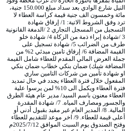
المياه بمقرها بالثورة الحارة 20 غرب محطة وقود
النيل شارع الوادي بعد سداد مبلغ 150.000 جنية،
مائة وخمسون الف جنية قيمة كراسة العطاء لا
ترد وفق الشروط الاتية: 1/ إرفاق شهادة
التسجيل من المسجل التجاري 2 /الدمغة القانونية
3 /شهادة إبراء ذمة من الزكاة 4/ شهادة خلو
طرف من الضرائب 5/ شهادة تسجيل على
القيمة المضافة 6/ إرفاق تامين مبدئي 2% من
جملة العرض المالي المقدم للعطاء شامل القيمة
المضافة شيك) ضمان بنكي خطاب ضمان بنكي
او شهادة تأمين من شركات التامين ساري
المفعول خلال فترة العطاء يجدد في حال تمديد
فترة العطاء ويكمل الى 10% لمن يرسوا علية
العطاء معنون باسم السيد/ مدير عام هيئة الطرق
والجسور ومصارف المياه. 7/ شهادة المقدرة
المالية. 8/ المدير العام غير مقيد بقبول أدني أو
أعلى قيمة للعطاء. 9/ اخر موعد للتقديم للعطاء
وفتح الصندوق يوم السبت الموافق 2025/7/12م