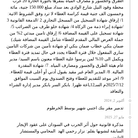
الطرق والجسور و مصارف المياه بمقرها بالثورة الحارة 20 غرب
محطة وقود النيل شارع الوادي بعد سداد مبلغ 150.000 جنية، مائة
وخمسون الف جنية قيمة كراسة العطاء لا ترد وفق الشروط الاتية:
1/ إرفاق شهادة التسجيل من المسجل التجاري 2 /الدمغة القانونية 3
/شهادة إبراء ذمة من الزكاة 4/ شهادة خلو طرف من الضرائب 5/
شهادة تسجيل على القيمة المضافة 6/ إرفاق تامين مبدئي 2% من
جملة العرض المالي المقدم للعطاء شامل القيمة المضافة شيك)
ضمان بنكي خطاب ضمان بنكي او شهادة تأمين من شركات التامين
ساري المفعول خلال فترة العطاء يجدد في حال تمديد فترة العطاء
ويكمل الى 10% لمن يرسوا علية العطاء معنون باسم السيد/ مدير
عام هيئة الطرق والجسور ومصارف المياه. 7/ شهادة المقدرة
المالية. 8/ المدير العام غير مقيد بقبول أدني أو أعلى قيمة للعطاء.
9/ اخر موعد للتقديم للعطاء وفتح الصندوق يوم السبت الموافق
2025/7/12م السـ12ـاعة ظهرا. بابكر السر بابكر مدير إدارة الشراء
والتعاقد
أكتوبر 2, 2024
تدمير مقر بنك اجنبي شهير بوسط الخرطوم
مايو 27, 2025
مذكرة قانونية حول أثر الحرب في السودان على عقود الإيجار
السابقة لنشوبها بقلم: نزار رحمي الهد المحامي والمستشار
القانوني