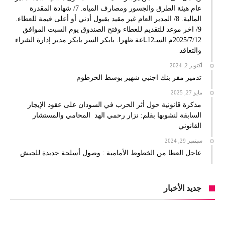
عام هيئة الطرق والجسور ومصارف المياه. 7/ شهادة المقدرة
المالية. 8/ المدير العام غير مقيد بقبول أدني أو أعلى قيمة للعطاء.
9/ اخر موعد للتقديم للعطاء وفتح الصندوق يوم السبت الموافق
2025/7/12م السـ12ـاعة ظهرا. بابكر السر بابكر مدير إدارة الشراء
والتعاقد
أكتوبر 2, 2024
تدمير مقر بنك اجنبي شهير بوسط الخرطوم
مايو 27, 2025
مذكرة قانونية حول أثر الحرب في السودان على عقود الإيجار
السابقة لنشوبها بقلم: نزار رحمي الهد المحامي والمستشار
القانوني
سبتمبر 29, 2024
عاجل العطا من الخطوط الأمامية : وصول أسلحة جديدة للجيش
جديد الأخبار