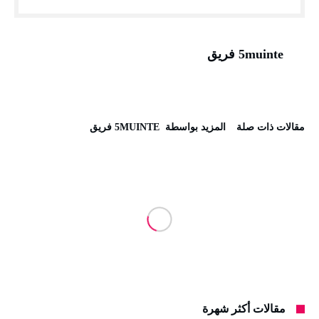
5muinte فريق
‫مقالات ذات صلة‬
‫‫المزيد بواسطة‬ ‬ 5MUINTE فريق
مقالات أكثر شهرة