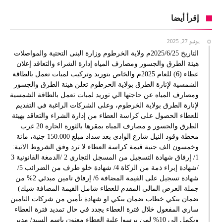
إقرأ أيضا
يونيو 27, 2025
التاريخ 2025/6/25م ولاية الخرطوم وزارة البنى التحتية والمواصلات
هيئة الطرق والجسور ومصارف المياه إدارة الشراء والتعاقد إعلان
عطاء (6) للعام 2025م والخاص بتوريد وتركيب لمبات تعمل بالطاقة
الشمسية لإنارة الطرق بولاية الخرطوم تعلن هيئة الطرق والجسور
ومصارف المياه عن حاجتها الي توريد لمبات تعمل بالطاقة الشمسية
لإنارة الطرق بولاية الخرطوم، وعلى الشركات الراغبة في التقديم
للعطاء الحصول على كراسة العطاء من إدارة الشراء والتعاقد بهيئة
الطرق والجسور و مصارف المياه بمقرها بالثورة الحارة 20 غرب
محطة وقود النيل شارع الوادي بعد سداد مبلغ 150.000 جنية، مائة
وخمسون الف جنية قيمة كراسة العطاء لا ترد وفق الشروط الاتية:
1/ إرفاق شهادة التسجيل من المسجل التجاري 2 /الدمغة القانونية 3
/شهادة إبراء ذمة من الزكاة 4/ شهادة خلو طرف من الضرائب 5/
شهادة تسجيل على القيمة المضافة 6/ إرفاق تامين مبدئي 2% من
جملة العرض المالي المقدم للعطاء شامل القيمة المضافة شيك)
ضمان بنكي خطاب ضمان بنكي او شهادة تأمين من شركات التامين
ساري المفعول خلال فترة العطاء يجدد في حال تمديد فترة العطاء
ويكمل الى 10% لمن يرسوا علية العطاء معنون باسم السيد/ مدير