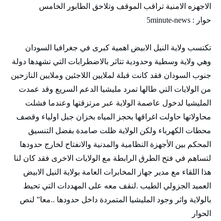
الاجهزه الامنية تراقب الموقف وتلاحق الطابور الخامس
حوار : 5minute-news
تكتسب ولاية النيل الابيض اهمية كبرى في جغرافيا السودان
وهي ولاية وسطية وحدودية تتاثر بالاضطرابات التي تشهدها دولة
جنوب السودان فقد كانت قبلة لملايين اللاجئين وملايين النازحين
من الولايات التي طالها تمرد مليشيا الدعم السريع وقد عمدت
المليشيا لدخول عاصمة الولاية عبر مرتزقتها وعندما فشلت
محاولاتها حاولت اغراقها بحجز المياه بخزان جبل اولياء وقصف
محطات الكهرباء ولكن الولاية ظلت صامدة بفضل التنسيق
المحكم بين الأجهزة النظامية والمدنية والانفتاح لخارج حدودها
لتساهم في فتح الطرق الرابطة مع الولايات الاخرى فقد كان لنا
هذا اللقاء مع مدير جهاز المخابرات العامة بولاية النيل الابيض
العميد الجزولي الطيب .لنقف معه على المهددات التي تحيط
بالولاية واثر وجود المليشيا المتمردة داخل حدودها ..معا” لنص
الحوار