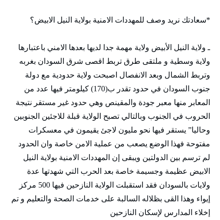
*سعادتك نريد وصف للمهددات الامنية بولاية النيل الابيض؟
ـ ولاية النيل الأبيض ولاية مهمة جدا لديها بعدها الامني باعتبارها
ولاية وسطية و ملتقى طرق تربط اقصى شرق السودان بغربه
وتربط الشمال وبعد الانفصال اصبحت ولاية حدودية مع دولة
جنوب السودان في حدود تقدر ب(170) كيلومتر فيها عدد من
المعابر منها معبر جودة والمقينص وهي حدود غير مستقر نتيجة
الحروب في الجنوب وبالتالي تصبح الولاية قبلة للاجئين الجنوبين
وحاليا” يستقر فيها نحو مليون لاجئ يقيمون في معسكرات
مفتوحة فهذا الوضع يصعب من عملية الامن خاصة وان الحدود
لم ترسم بين الدولتين ويبقى إن المهددات الامنية بولاية النيل
الابيض عظيمة وجسيمة خاصة بعد الحرب التي شهدتها عدة
ولايات بالسودان فقد استقبلت الولاية النازحين فيها 500 مركز
إيواء وهذا القى بظلاله السالبة على خدمات الصحة والتعليم و تم
إخلاء المدارس لإسكان النازحين