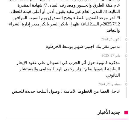
عام هيئة الطرق والجسور ومصارف المياه. 7/ شهادة المقدرة
المالية. 8/ المدير العام غير مقيد بقبول أدني أو أعلى قيمة للعطاء.
9/ اخر موعد للتقديم للعطاء وفتح الصندوق يوم السبت الموافق
2025/7/12م السـ12ـاعة ظهرا. بابكر السر بابكر مدير إدارة الشراء
والتعاقد
أكتوبر 2, 2024
تدمير مقر بنك اجنبي شهير بوسط الخرطوم
مايو 27, 2025
مذكرة قانونية حول أثر الحرب في السودان على عقود الإيجار
السابقة لنشوبها بقلم: نزار رحمي الهد المحامي والمستشار
القانوني
سبتمبر 29, 2024
عاجل العطا من الخطوط الأمامية : وصول أسلحة جديدة للجيش
جديد الأخبار