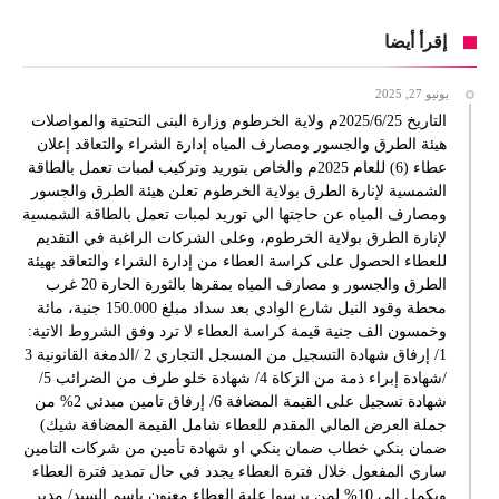
إقرأ أيضا
يونيو 27, 2025
التاريخ 2025/6/25م ولاية الخرطوم وزارة البنى التحتية والمواصلات
هيئة الطرق والجسور ومصارف المياه إدارة الشراء والتعاقد إعلان
عطاء (6) للعام 2025م والخاص بتوريد وتركيب لمبات تعمل بالطاقة
الشمسية لإنارة الطرق بولاية الخرطوم تعلن هيئة الطرق والجسور
ومصارف المياه عن حاجتها الي توريد لمبات تعمل بالطاقة الشمسية
لإنارة الطرق بولاية الخرطوم، وعلى الشركات الراغبة في التقديم
للعطاء الحصول على كراسة العطاء من إدارة الشراء والتعاقد بهيئة
الطرق والجسور و مصارف المياه بمقرها بالثورة الحارة 20 غرب
محطة وقود النيل شارع الوادي بعد سداد مبلغ 150.000 جنية، مائة
وخمسون الف جنية قيمة كراسة العطاء لا ترد وفق الشروط الاتية:
1/ إرفاق شهادة التسجيل من المسجل التجاري 2 /الدمغة القانونية 3
/شهادة إبراء ذمة من الزكاة 4/ شهادة خلو طرف من الضرائب 5/
شهادة تسجيل على القيمة المضافة 6/ إرفاق تامين مبدئي 2% من
جملة العرض المالي المقدم للعطاء شامل القيمة المضافة شيك)
ضمان بنكي خطاب ضمان بنكي او شهادة تأمين من شركات التامين
ساري المفعول خلال فترة العطاء يجدد في حال تمديد فترة العطاء
ويكمل الى 10% لمن يرسوا علية العطاء معنون باسم السيد/ مدير