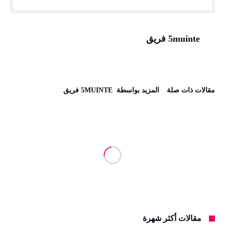
5muinte فريق
‫مقالات ذات صلة‬
‫‫المزيد بواسطة‬ ‬ 5MUINTE فريق
مقالات أكثر شهرة