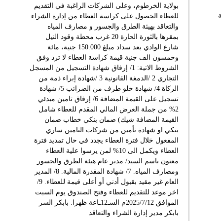
بولاية الخرطوم، وعلى الشركات الراغبة في التقديم
ة
للعطاء الحصول على كراسة العطاء من إدارة الشراء
والتعاقد بهيئة الطرق والجسور و مصارف المياه
بمقرها بالثورة الحارة 20 غرب محطة وقود النيل
شارع الوادي بعد سداد مبلغ 150.000 جنية، مائة
وخمسون الف جنية قيمة كراسة العطاء لا ترد وفق
الشروط الاتية: 1/ إرفاق شهادة التسجيل من المسجل
التجاري 2 /الدمغة القانونية 3 /شهادة إبراء ذمة من
الزكاة 4/ شهادة خلو طرف من الضرائب 5/ شهادة
تسجيل على القيمة المضافة 6/ إرفاق تامين مبدئي
2% من جملة العرض المالي المقدم للعطاء شامل
القيمة المضافة شيك) ضمان بنكي خطاب ضمان
بنكي او شهادة تأمين من شركات التامين ساري
المفعول خلال فترة العطاء يجدد في حال تمديد فترة
العطاء ويكمل الى 10% لمن يرسوا علية العطاء
معنون باسم السيد/ مدير عام هيئة الطرق والجسور
ومصارف المياه. 7/ شهادة المقدرة المالية. 8/ المدير
العام غير مقيد بقبول أدني أو أعلى قيمة للعطاء. 9/
اخر موعد للتقديم للعطاء وفتح الصندوق يوم السبت
الموافق 2025/7/12م السـ12ـاعة ظهرا. بابكر السر
بابكر مدير إدارة الشراء والتعاقد