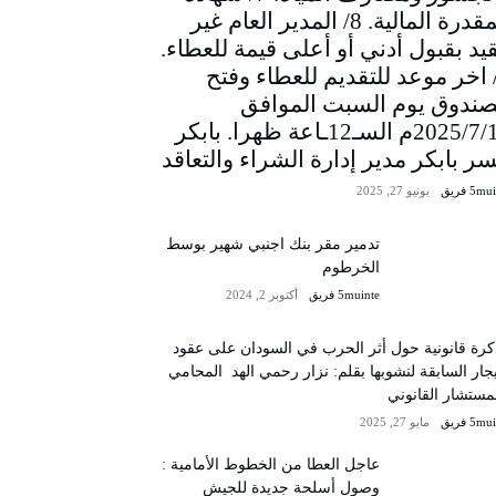
المقدرة المالية. 8/ المدير العام غير
يد بقبول أدني أو أعلى قيمة للعطاء.
/ اخر موعد للتقديم للعطاء وفتح
صندوق يوم السبت الموافق
2025/7/12م السـ12ـاعة ظهرا. بابكر
سر بابكر مدير إدارة الشراء والتعاقد
5m فريق
يونيو 27, 2025
تدمير مقر بنك اجنبي شهير بوسط
الخرطوم
5muinte فريق
أكتوبر 2, 2024
رة قانونية حول أثر الحرب في السودان على عقود
يجار السابقة لنشوبها بقلم: نزار رحمي الهد المحامي
مستشار القانوني
5m فريق
مايو 27, 2025
عاجل العطا من الخطوط الأمامية :
وصول أسلحة جديدة للجيش