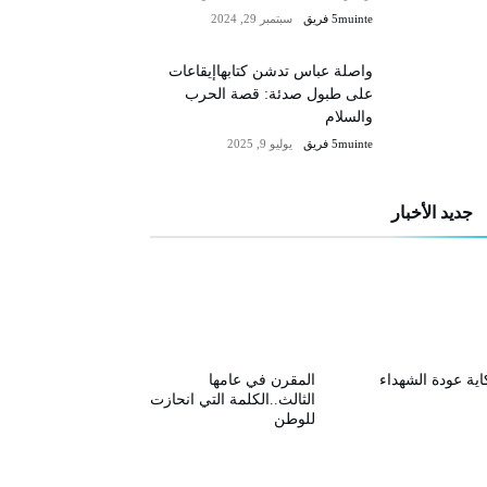
5muinte فريق
سبتمبر 29, 2024
واصلة عباس تدشن كتابهاإيقاعات
على طبول صدئة: قصة الحرب
والسلام
5muinte فريق
يوليو 9, 2025
جديد الأخبار
ية عودة الشهداء
المقرن في عامها
الثالث..الكلمة التي انحازت
للوطن