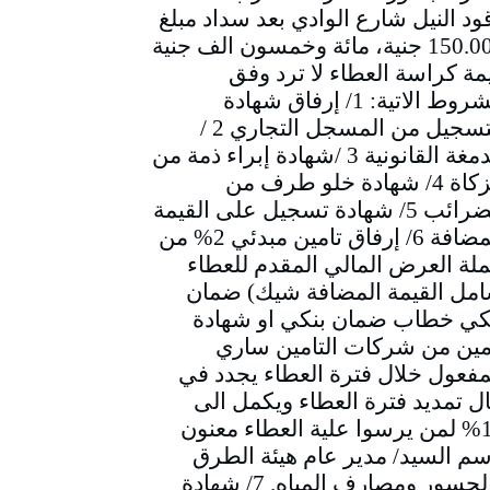
ود النيل شارع الوادي بعد سداد مبلغ
150.000 جنية، مائة وخمسون الف جنية
مة كراسة العطاء لا ترد وفق
الشروط الاتية: 1/ إرفاق شهادة
التسجيل من المسجل التجاري 2 /
الدمغة القانونية 3 /شهادة إبراء ذمة من
الزكاة 4/ شهادة خلو طرف من
الضرائب 5/ شهادة تسجيل على القيمة
المضافة 6/ إرفاق تامين مبدئي 2% من
لة العرض المالي المقدم للعطاء
مل القيمة المضافة شيك) ضمان
كي خطاب ضمان بنكي او شهادة
مين من شركات التامين ساري
مفعول خلال فترة العطاء يجدد في
ل تمديد فترة العطاء ويكمل الى
10% لمن يرسوا علية العطاء معنون
سم السيد/ مدير عام هيئة الطرق
والجسور ومصارف المياه. 7/ شهادة