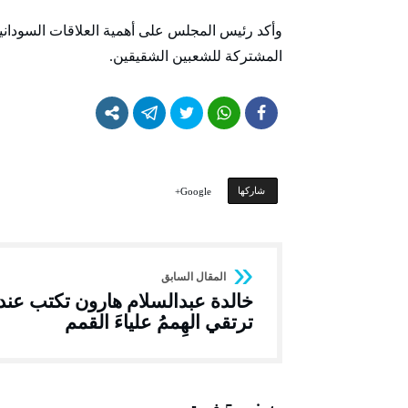
وأكد رئيس المجلس على أهمية العلاقات السودانية
المشتركة للشعبين الشقيقين.
‫‫ شاركها‬
Google+
خالدة عبدالسلام هارون تكتب عند
ترتقي الهِممُ علياءَ القمم