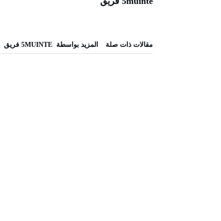
5muinte فريق
‫مقالات ذات صلة‬
‫‫المزيد بواسطة‬ ‬ 5MUINTE فريق