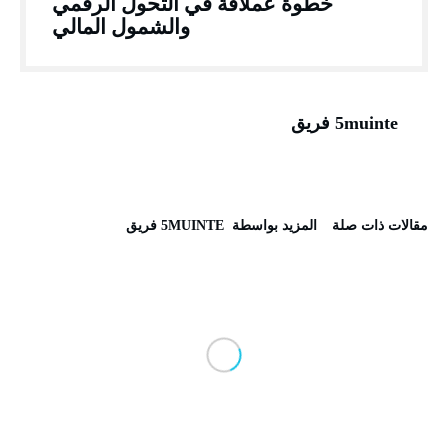
خطوة عملاقة في التحول الرقمي
والشمول المالي
5muinte فريق
‫مقالات ذات صلة‬
‫‫المزيد بواسطة‬ ‬ 5MUINTE فريق