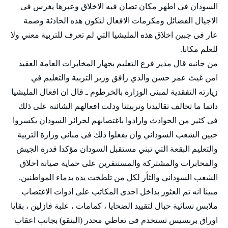
السودان فى اطهر مكان تصان فيه الاخلاق وعبرها يغرس فى
الاجيال الفضائل ومكرمات الافعال لتكون هذه الحادثة وصمة
عار فى جبين اخلاق هذه المليشيا التي لم تعرف للتربية معني ولا
للعلم مكانا.
من جانبه قال مدير فرع التعليم بجهاز المخابرات العامة العقيد
امن غيث عمر حسن والذي رافق وزير التربية والتعليم في
زيارته التفقدية لمبنى الوزارة بالخرطوم ـ قال ان افعال المليشيا
دائما ما تخالف تقاليدنا وتربيتنا ودلت افعالهم الشائنه على ذلك
فى كثير من الحوادث وارادوا باغتصابهم لحرائر السودان يكسروا
جبين الشعب السوداني وان يفعلوا ذلك فى مباني وزارة التربية
والتعليم البقعة التي تبني مستقبل السودان مؤكدا قدرة الجيش
والمخابرات والمشتركة والمستتفرين على حماية صيانة اخلاق
الشعب السوداني والثأر لكل من تلطخت يده بدماء المواطنين.
مبينا انه تم العثور بداخل احدى المكاتب على ادوات الاغتصاب
ملابس نسائية حبال لتقييد الضحايا ، كمامات ، علبة فازلين ، بقايا
اوراق برنسيس تستخدم فى تعاطي مخدر (البنقو) بجانب اعقاب