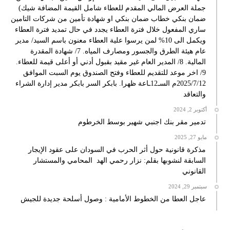
جملة العرض المالي المقدم للعطاء شامل القيمة المضافة شيك)
ضمان بنكي خطاب ضمان بنكي او شهادة تأمين من شركات التامين
ساري المفعول خلال فترة العطاء يجدد في حال تمديد فترة العطاء
ويكمل الى 10% لمن يرسوا علية العطاء معنون باسم السيد/ مدير
عام هيئة الطرق والجسور ومصارف المياه. 7/ شهادة المقدرة
المالية. 8/ المدير العام غير مقيد بقبول أدني أو أعلى قيمة للعطاء.
9/ اخر موعد للتقديم للعطاء وفتح الصندوق يوم السبت الموافق
2025/7/12م السـ12ـاعة ظهرا. بابكر السر بابكر مدير إدارة الشراء
والتعاقد
أكتوبر 2, 2024
تدمير مقر بنك اجنبي شهير بوسط الخرطوم
مايو 27, 2025
مذكرة قانونية حول أثر الحرب في السودان على عقود الإيجار
السابقة لنشوبها بقلم: نزار رحمي الهد المحامي والمستشار
القانوني
سبتمبر 29, 2024
عاجل العطا من الخطوط الأمامية : وصول أسلحة جديدة للجيش