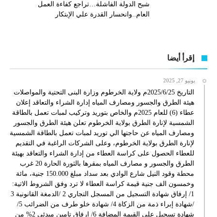
شبح الدولة الفاشلة…تراجع كفاءة العمل
العام..وانحسار القدرة علي الإبتكار
إقرأ أيضا
يونيو 27, 2025
التاريخ 2025/6/25م ولاية الخرطوم وزارة البنى التحتية والمواصلات
هيئة الطرق والجسور ومصارف المياه إدارة الشراء والتعاقد إعلان
عطاء (6) للعام 2025م والخاص بتوريد وتركيب لمبات تعمل بالطاقة
الشمسية لإنارة الطرق بولاية الخرطوم تعلن هيئة الطرق والجسور
ومصارف المياه عن حاجتها الي توريد لمبات تعمل بالطاقة الشمسية
لإنارة الطرق بولاية الخرطوم، وعلى الشركات الراغبة في التقديم
للعطاء الحصول على كراسة العطاء من إدارة الشراء والتعاقد بهيئة
الطرق والجسور و مصارف المياه بمقرها بالثورة الحارة 20 غرب
محطة وقود النيل شارع الوادي بعد سداد مبلغ 150.000 جنية، مائة
وخمسون الف جنية قيمة كراسة العطاء لا ترد وفق الشروط الاتية:
1/ إرفاق شهادة التسجيل من المسجل التجاري 2 /الدمغة القانونية 3
/شهادة إبراء ذمة من الزكاة 4/ شهادة خلو طرف من الضرائب 5/
شهادة تسجيل على القيمة المضافة 6/ إرفاق تامين مبدئي 2% من