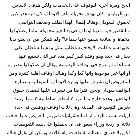
الحج ومرة اخرى للوقوف على الخدمات ولكن هدفي الاساس
من الزيارتين كان بهدف تحريك ملف الاوقاف لان فيه هدر كبير
لحقوق السودان وهناك إهمال لهذا الملف وضعف التواصل
والتقصير فيه ..لدينا اوقاف فى يد الغير مجهولة تماما وصكوكها
مخفاة او ضائعة نسمع عنها سماعا” ولم نتمكن من ان نضع يدنا
عليها سواء كانت الاوقاف سلطانية مثل وقف السلطان علي
دينار فى جدة وهو وقف كبير كبير هذه غير التي نسمع عنها
سماعا ولم تدرج فى اوقافنا الرسمية ويقال ان صكوكها مضروبة
او انها غير موجودة وانها كذا وكذا وهناك اوقاف اهلية كثيرة ومن
المفروض ان تشرف عليها وزارة الاوقاف السودانية باعتبارها
الواقف سودان ونحن افتراضا من نشرف عليها لضمان حقوق
الواقفين وهذه خارج يدنا لدينا ٧ اوقاف سلطانية ٥ منها ازيلت
بغرض التوسع فى المدينة وهي ثلاث اوقاف ووقفين فى جدة
ازيلت بسبب الهد و ازالة العشوائيات لم يتم التعويض عنها تعاقب
ثلاثة او اربعة وزراء سعوا فى ان يحصلوا على هذه التعويضات
لكن بلا جدوي .. هنالك تقاطعات واشكالات ويمكن ان نقول هناك