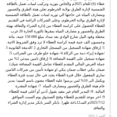
عطاء (6) للعام 2025م والخاص بتوريد وتركيب لمبات تعمل بالطاقة
الشمسية لإنارة الطرق بولاية الخرطوم تعلن هيئة الطرق والجسور
ومصارف المياه عن حاجتها الي توريد لمبات تعمل بالطاقة الشمسية
لإنارة الطرق بولاية الخرطوم، وعلى الشركات الراغبة في التقديم
للعطاء الحصول على كراسة العطاء من إدارة الشراء والتعاقد بهيئة
الطرق والجسور و مصارف المياه بمقرها بالثورة الحارة 20 غرب
محطة وقود النيل شارع الوادي بعد سداد مبلغ 150.000 جنية، مائة
وخمسون الف جنية قيمة كراسة العطاء لا ترد وفق الشروط الاتية:
1/ إرفاق شهادة التسجيل من المسجل التجاري 2 /الدمغة القانونية 3
/شهادة إبراء ذمة من الزكاة 4/ شهادة خلو طرف من الضرائب 5/
شهادة تسجيل على القيمة المضافة 6/ إرفاق تامين مبدئي 2% من
جملة العرض المالي المقدم للعطاء شامل القيمة المضافة شيك)
ضمان بنكي خطاب ضمان بنكي او شهادة تأمين من شركات التامين
ساري المفعول خلال فترة العطاء يجدد في حال تمديد فترة العطاء
ويكمل الى 10% لمن يرسوا علية العطاء معنون باسم السيد/ مدير
عام هيئة الطرق والجسور ومصارف المياه. 7/ شهادة المقدرة
المالية. 8/ المدير العام غير مقيد بقبول أدني أو أعلى قيمة للعطاء.
9/ اخر موعد للتقديم للعطاء وفتح الصندوق يوم السبت الموافق
2025/7/12م السـ12ـاعة ظهرا. بابكر السر بابكر مدير إدارة الشراء
والتعاقد
أكتوبر 2, 2024