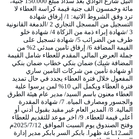
النيل شارع الوادي بعد سداد مبلغ 150.000 جنية،
مائة وخمسون الف جنية قيمة كراسة العطاء لا
ترد وفق الشروط الاتية: 1/ إرفاق شهادة
التسجيل من المسجل التجاري 2 /الدمغة القانونية
3 /شهادة إبراء ذمة من الزكاة 4/ شهادة خلو
طرف من الضرائب 5/ شهادة تسجيل على
القيمة المضافة 6/ إرفاق تامين مبدئي 2% من
جملة العرض المالي المقدم للعطاء شامل القيمة
المضافة شيك) ضمان بنكي خطاب ضمان بنكي
او شهادة تأمين من شركات التامين ساري
المفعول خلال فترة العطاء يجدد في حال تمديد
فترة العطاء ويكمل الى 10% لمن يرسوا علية
العطاء معنون باسم السيد/ مدير عام هيئة الطرق
والجسور ومصارف المياه. 7/ شهادة المقدرة
المالية. 8/ المدير العام غير مقيد بقبول أدني أو
أعلى قيمة للعطاء. 9/ اخر موعد للتقديم للعطاء
وفتح الصندوق يوم السبت الموافق 2025/7/12م
السـ12ـاعة ظهرا. بابكر السر بابكر مدير إدارة