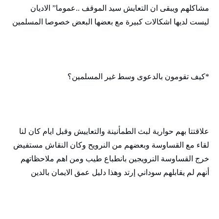
مشاكلهم ويبقى ان التعايش سيد الموقف ..عموما” الاديان
ليست لديها اشكالات كبيرة مع بعضها البعض خصوصا المسلمين
*كيف تقومون بالدعوى وسط غير المسلمين؟
علاقتتا بهم حوارية لبث الطمأنينة والتعاييش وقبل ايام كان لنا
لقاء مع القساوسة وبعضهم من النرويح وكان النقاش مستفيض
خرج القساوسة النرويجين بانطباع طيب ومن اهم ملاحظاتهم
أنهم لم يقابلهم سوداني إرتد وهذا دليل عمق الايمان بالدين