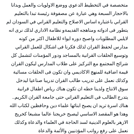
متخصصة في التخطيط الدعوي ووضع الاولويات والعمل وبدانا
بالاحجار السبعة وهي عبارة عن مصفوفة رئيسة تبدا بالتعليم
القراني باعتباره اساس الاصلاح والتعليم القراني في السودان لم
يتطور فى ادواته ومناهجه القديمةو نظامة الاداري لذلك نرى انه
لايلبي المطلوبات واصبح دوره ايواء للاطفال اكثر من كونه
مدارس لحفظ القران لذلك فكرنا فى اشكال للعمل القراني
وتوسيع الحلقات القرانية بالمساجد ودور المؤمنات لتشمل كل
شرائح المجتمع مع التركيز على طلاب المدارس ليكون القران
قيمة اضافية للمنهج الاكاديمي وان تكون فى الحلقات مسائية
وكذلك نعمل على تدريب طالب القران تدريبا صناعيا ليدخل
سوق الانتاج ولدينا خطه ان تكون هناك رياض اطفال قرانية
يتدرج الطالب فى التعليم القراني حتى جامعة القران الكريم..
هناك اسرة تريد ان يصبح ابنائها علماء دين وحافظين لكتاب الله
وهذا هو المقصد الاساسي ليصبح خريجنا عالما مشبعا كخريج
الازهر بالعلوم الدينية لسد الحاجة في العلماء والدعاة وكذلك
نعمل على رفع رواتب المؤذنيين والأئمة والدعاة