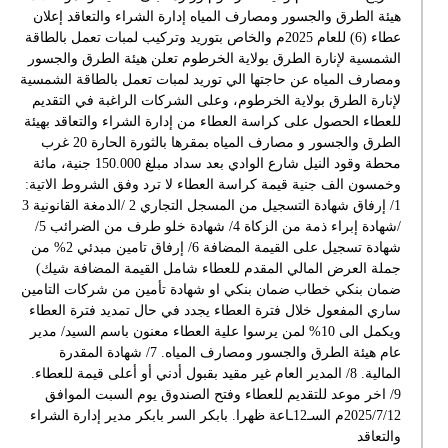
هيئة الطرق والجسور ومصارف المياه إدارة الشراء والتعاقد إعلان
عطاء (6) للعام 2025م والخاص بتوريد وتركيب لمبات تعمل بالطاقة
الشمسية لإنارة الطرق بولاية الخرطوم تعلن هيئة الطرق والجسور
ومصارف المياه عن حاجتها الي توريد لمبات تعمل بالطاقة الشمسية
لإنارة الطرق بولاية الخرطوم، وعلى الشركات الراغبة في التقديم
للعطاء الحصول على كراسة العطاء من إدارة الشراء والتعاقد بهيئة
الطرق والجسور و مصارف المياه بمقرها بالثورة الحارة 20 غرب
محطة وقود النيل شارع الوادي بعد سداد مبلغ 150.000 جنية، مائة
وخمسون الف جنية قيمة كراسة العطاء لا ترد وفق الشروط الاتية:
1/ إرفاق شهادة التسجيل من المسجل التجاري 2 /الدمغة القانونية 3
/شهادة إبراء ذمة من الزكاة 4/ شهادة خلو طرف من الضرائب 5/
شهادة تسجيل على القيمة المضافة 6/ إرفاق تامين مبدئي 2% من
جملة العرض المالي المقدم للعطاء شامل القيمة المضافة شيك)
ضمان بنكي خطاب ضمان بنكي او شهادة تأمين من شركات التامين
ساري المفعول خلال فترة العطاء يجدد في حال تمديد فترة العطاء
ويكمل الى 10% لمن يرسوا علية العطاء معنون باسم السيد/ مدير
عام هيئة الطرق والجسور ومصارف المياه. 7/ شهادة المقدرة
المالية. 8/ المدير العام غير مقيد بقبول أدني أو أعلى قيمة للعطاء.
9/ اخر موعد للتقديم للعطاء وفتح الصندوق يوم السبت الموافق
2025/7/12م السـ12ـاعة ظهرا. بابكر السر بابكر مدير إدارة الشراء
والتعاقد