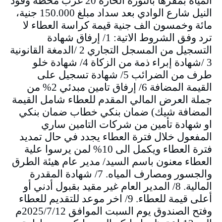
المياه بمقرها بالثورة الحارة 20 غرب محطة وقود
النيل شارع الوادي بعد سداد مبلغ 150.000 جنية،
مائة وخمسون الف جنية قيمة كراسة العطاء لا
ترد وفق الشروط الاتية: 1/ إرفاق شهادة
التسجيل من المسجل التجاري 2 /الدمغة القانونية
3 /شهادة إبراء ذمة من الزكاة 4/ شهادة خلو
طرف من الضرائب 5/ شهادة تسجيل على
القيمة المضافة 6/ إرفاق تامين مبدئي 2% من
جملة العرض المالي المقدم للعطاء شامل القيمة
المضافة شيك) ضمان بنكي خطاب ضمان بنكي
او شهادة تأمين من شركات التامين ساري
المفعول خلال فترة العطاء يجدد في حال تمديد
فترة العطاء ويكمل الى 10% لمن يرسوا علية
العطاء معنون باسم السيد/ مدير عام هيئة الطرق
والجسور ومصارف المياه. 7/ شهادة المقدرة
المالية. 8/ المدير العام غير مقيد بقبول أدني أو
أعلى قيمة للعطاء. 9/ اخر موعد للتقديم للعطاء
وفتح الصندوق يوم السبت الموافق 2025/7/12م