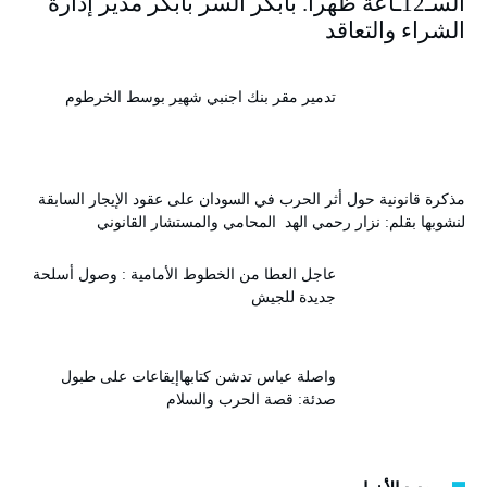
السـ12ـاعة ظهرا. بابكر السر بابكر مدير إدارة
الشراء والتعاقد
تدمير مقر بنك اجنبي شهير بوسط الخرطوم
مذكرة قانونية حول أثر الحرب في السودان على عقود الإيجار السابقة
لنشوبها بقلم: نزار رحمي الهد المحامي والمستشار القانوني
عاجل العطا من الخطوط الأمامية : وصول أسلحة
جديدة للجيش
واصلة عباس تدشن كتابهاإيقاعات على طبول
صدئة: قصة الحرب والسلام