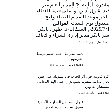
المقدرة المالية. 8/ المدير العام غير
يد بقبول أدني أو أعلى قيمة للعطاء.
/ اخر موعد للتقديم للعطاء وفتح
صندوق يوم السبت الموافق
2025/7/12م السـ12ـاعة ظهرا. بابكر
سر بابكر مدير إدارة الشراء والتعاقد
5m فريق
يونيو 27, 2025
تدمير مقر بنك اجنبي شهير بوسط
الخرطوم
5muinte فريق
أكتوبر 2, 2024
رة قانونية حول أثر الحرب في السودان على عقود
يجار السابقة لنشوبها بقلم: نزار رحمي الهد المحامي
مستشار القانوني
5m فريق
مايو 27, 2025
عاجل العطا من الخطوط الأمامية :
وصول أسلحة جديدة للجيش