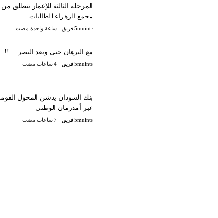
المرحلة الثالثة للإعمار تنطلق من
مجمع الزهراء للطالبات
5muinte فريق
‫‫‫‏‫ساعة واحدة مضت‬
مع البرهان حتي وبعد النصر….!!
5muinte فريق
بنك السودان يدشن المحول القوم
عبر أمدرمان الوطني
5muinte فريق