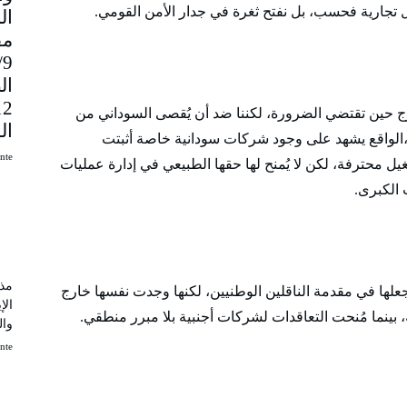
ل تجارية فحسب، بل نفتح ثغرة في جدار الأمن القومي.
مق
9
ال
خارج حين تقتضي الضرورة، لكننا ضد أن يُقصى السوداني من
ال
م.،الواقع يشهد على وجود شركات سودانية خاصة أثبتت
uinte
ل محترفة، لكن لا يُمنح لها حقها الطبيعي في إدارة عمليات
 الكبرى.
مذك
جعلها في مقدمة الناقلين الوطنيين، لكنها وجدت نفسها خارج
الإ
، بينما مُنحت التعاقدات لشركات أجنبية بلا مبرر منطقي.
وال
uinte