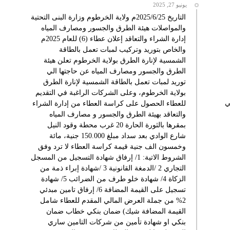
يونيو 27, 2025
التاريخ 2025/6/25م ولاية الخرطوم وزارة البنى التحتية
والمواصلات هيئة الطرق والجسور ومصارف المياه
إدارة الشراء والتعاقد إعلان عطاء (6) للعام 2025م
والخاص بتوريد وتركيب لمبات تعمل بالطاقة
الشمسية لإنارة الطرق بولاية الخرطوم تعلن هيئة
الطرق والجسور ومصارف المياه عن حاجتها الي
توريد لمبات تعمل بالطاقة الشمسية لإنارة الطرق
بولاية الخرطوم، وعلى الشركات الراغبة في التقديم
ي
للعطاء الحصول على كراسة العطاء من إدارة الشراء
والتعاقد بهيئة الطرق والجسور و مصارف المياه
بمقرها بالثورة الحارة 20 غرب محطة وقود النيل
شارع الوادي بعد سداد مبلغ 150.000 جنية، مائة
وخمسون الف جنية قيمة كراسة العطاء لا ترد وفق
الشروط الاتية: 1/ إرفاق شهادة التسجيل من المسجل
التجاري 2 /الدمغة القانونية 3 /شهادة إبراء ذمة من
الزكاة 4/ شهادة خلو طرف من الضرائب 5/ شهادة
تسجيل على القيمة المضافة 6/ إرفاق تامين مبدئي
2% من جملة العرض المالي المقدم للعطاء شامل
القيمة المضافة شيك) ضمان بنكي خطاب ضمان
بنكي او شهادة تأمين من شركات التامين ساري