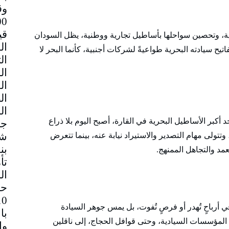
وق
قي
رية، وتحصين سواحلها بأساطيل تجارية ووطنية، يظل السودان
تيح سيادته البحرية طواعيةً لشركات أجنبية، كأنما البحر لا
د أكبر الأساطيل البحرية في القارة، أصبح اليوم بلا ذراع
جم
شا
تتولى مهام التصدير والاستيراد نيابة عنه، بينما تتعرض
بن
عمد والتجاهل الممنهج.
تأ
ال
حا
 أرباحٍ تُهدر أو فرصٍ تُفوت، بل يمس جوهر السيادة
با
 المؤسسات السيادية، وحتى قوافل الحجاج، إلى ناقلين