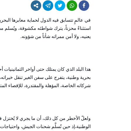
في عالمٍ تتسابق فيه الدول لحماية معابرها البح
استثناءً محزناً، يترك شواطئه مكشوفة، ويُسلم مفا
يعنيه، ولا أمن ممراته شأناً من شؤونه.
هذا البلد الذي كان يمتلك حتى أواخر الثمانينيات أح
بحرية وطنية، يتفرج على سفن الغير تنقل خيراته، و
شركاته الخاصة، المؤهلة والمقتدرة، للإقصاء المت
ولعلّ الأخطر من كل ذلك، أن ما يجري لا يُختزل في
الوطنية،إذ حين تُسلَّم شحنات الجيش، واحتياجات