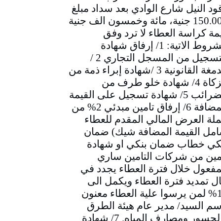
ود النيل شارع الوادي بعد سداد مبلغ
150.000 جنية، مائة وخمسون الف جنية
مة كراسة العطاء لا ترد وفق
الشروط الاتية: 1/ إرفاق شهادة
التسجيل من المسجل التجاري 2 /
الدمغة القانونية 3 /شهادة إبراء ذمة من
الزكاة 4/ شهادة خلو طرف من
الضرائب 5/ شهادة تسجيل على القيمة
المضافة 6/ إرفاق تامين مبدئي 2% من
لة العرض المالي المقدم للعطاء
مل القيمة المضافة شيك) ضمان
كي خطاب ضمان بنكي او شهادة
مين من شركات التامين ساري
مفعول خلال فترة العطاء يجدد في
ل تمديد فترة العطاء ويكمل الى
10% لمن يرسوا علية العطاء معنون
سم السيد/ مدير عام هيئة الطرق
والجسور ومصارف المياه. 7/ شهادة