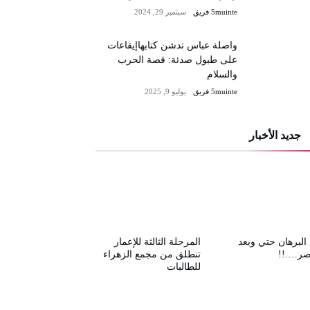
5muinte فريق
سبتمبر 29, 2024
واصلة عباس تدشن كتابهاإيقاعات
على طبول صدئة: قصة الحرب
والسلام
5muinte فريق
يوليو 9, 2025
جديد الأخبار
البرهان حتي وبعد
المرحلة الثالثة للإعمار
صر….!!
تنطلق من مجمع الزهراء
للطالبات