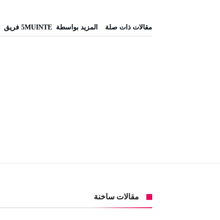
‫مقالات ذات صلة‬
‫‫المزيد بواسطة‬ ‬ 5MUINTE فريق
مقالات ساخنة