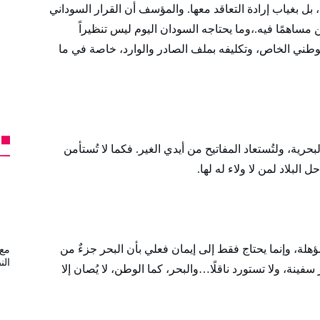
، بل بغياب إرادة التعاقد معها. والمؤسف أن القرار السوداني
ن مساهمًا فيه.،وما يحتاجه السودان اليوم ليس تنظيراً
قل الوطني الخاص، وتكليفه بملف الصادر والوارد، خاصة في ما
بحرية، ولتُستعاد المفاتيح من أيدي الغير. فكما لا تُستأمن
 البلاد لمن لا ولاء له لها.
ؤهلة، وإنما يحتاج فقط إلى إيمان فعلي بأن البحر جزءٌ من
مع 
الن
 سفينة، ولا تستورد ناقلًا…والبحر، كما الوطن، لا يُصان إلا