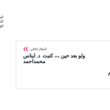
الم
الث
لل
ولو بعد حين ،،، كتبت د. ايناس
محمداحمد