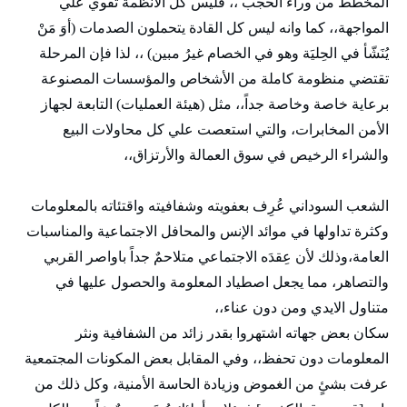
المخطط من وراء الحجب ،، فليس كل الأنظمة تقوي علي
المواجهة،، كما وانه ليس كل القادة يتحملون الصدمات (أوَ مَنْ
يُنَشّأ في الحِليَة وهو في الخصام غيرُ مبين) ،، لذا فإن المرحلة
تقتضي منظومة كاملة من الأشخاص والمؤسسات المصنوعة
برعاية خاصة وخاصة جداً،، مثل (هيئة العمليات) التابعة لجهاز
الأمن المخابرات، والتي استعصت علي كل محاولات البيع
والشراء الرخيص في سوق العمالة والأرتزاق،،
الشعب السوداني عُرِف بعفويته وشفافيته واقتئاته بالمعلومات
وكثرة تداولها في موائد الإنس والمحافل الاجتماعية والمناسبات
العامة،وذلك لأن عِقدَه الاجتماعي متلاحمٌ جداً باواصر القربي
والتصاهر، مما يجعل اصطياد المعلومة والحصول عليها في
متناول الايدي ومن دون عناء،،
سكان بعض جهاته اشتهروا بقدر زائد من الشفافية ونثر
المعلومات دون تحفظ،، وفي المقابل بعض المكونات المجتمعية
عرفت بشئٍ من الغموض وزيادة الحاسة الأمنية، وكل ذلك من