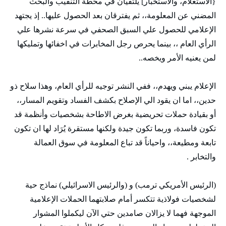
{الاستعلام، والاستخبار] يلتقيان في محطة التنقيب والبحث
المضني عن المعلومة،، ثم يفترقان بعد الحصول عليها.. إذ يجتهد
الإعلامي للحصول علي السبق الصحفي في سرعة نشرها علي
الرأي العام ،، بينما يحرص رجل المخابرات في اخفائها وتمليكها
لمن يعنيه الأمر ويخصه..
الإعلام يبني ويهدم،، ففي النشر توجيه للرأي العام، وهذا سلاح ذو
حدين،، اما ان يقود الي الإصلاح بكشف الفساد وتقويم المسار،،
أو بقيادة حملات تحريضية بغرض الاطاحة بشخصيات وأنظمة قد
تكون فاسدة، وربما تكون جيدة ولكنها مستقرة يُرَاد لها ان تكون
تابعة ومطيعة،، واحياناً قد تباع المعلومة في سوق العمالة
والتخابر .
(الرئيس الأمريكي ترمب) و (والرئيس الاسرائيلي) نماذج حية
لشخصيات فولاذية تتكسر أمام صلابتهما الحملات الإعلامية
الموجهة فهما لا يزالان صامدين حتي الآن ليكملوا المشوار