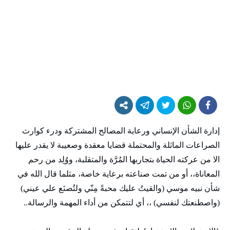
إدارة الشأن الإنساني ورعاية المصالح المشتركة ودرء كوارث
الصراعات الماثلة والمحتملة قضايا معقدة وصعيبة لا يقدر عليها
الا من عركته الحياة بتجاربها المُرَّة والمتقلبة، ووُلِد من رحم
المعاناة،، أو من تمت صناعته برعاية خاصة، مثلما قال الله في
شأن نبيه موسي (والقيتُ عليك محبةً مِنّي ولتُصنَع علي عيني)
(واصطنعتك لنفسي) ،، أي لتتمكن من أداء المهمة والرسالة..