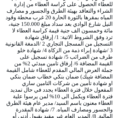
للعطاء الحصول على كراسة العطاء من إدارة
الشراء والتعاقد بهيئة الطرق والجسور و مصارف
المياه بمقرها بالثورة الحارة 20 غرب محطة وقود
النيل شارع الوادي بعد سداد مبلغ 150.000 جنية،
مائة وخمسون الف جنية قيمة كراسة العطاء لا
ترد وفق الشروط الاتية: 1/ إرفاق شهادة
التسجيل من المسجل التجاري 2 /الدمغة القانونية
3 /شهادة إبراء ذمة من الزكاة 4/ شهادة خلو
طرف من الضرائب 5/ شهادة تسجيل على
القيمة المضافة 6/ إرفاق تامين مبدئي 2% من
جملة العرض المالي المقدم للعطاء شامل القيمة
المضافة شيك) ضمان بنكي خطاب ضمان بنكي
او شهادة تأمين من شركات التامين ساري
المفعول خلال فترة العطاء يجدد في حال تمديد
فترة العطاء ويكمل الى 10% لمن يرسوا علية
العطاء معنون باسم السيد/ مدير عام هيئة الطرق
والجسور ومصارف المياه. 7/ شهادة المقدرة
المالية. 8/ المدير العام غير مقيد بقبول أدني أو