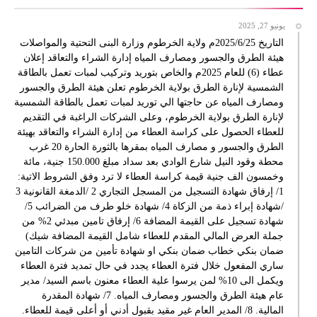
يونيو 27, 2025
التاريخ 2025/6/25م ولاية الخرطوم وزارة البنى التحتية والمواصلات
هيئة الطرق والجسور ومصارف المياه إدارة الشراء والتعاقد إعلان
عطاء (6) للعام 2025م والخاص بتوريد وتركيب لمبات تعمل بالطاقة
الشمسية لإنارة الطرق بولاية الخرطوم تعلن هيئة الطرق والجسور
ومصارف المياه عن حاجتها الي توريد لمبات تعمل بالطاقة الشمسية
لإنارة الطرق بولاية الخرطوم، وعلى الشركات الراغبة في التقديم
للعطاء الحصول على كراسة العطاء من إدارة الشراء والتعاقد بهيئة
الطرق والجسور و مصارف المياه بمقرها بالثورة الحارة 20 غرب
محطة وقود النيل شارع الوادي بعد سداد مبلغ 150.000 جنية، مائة
وخمسون الف جنية قيمة كراسة العطاء لا ترد وفق الشروط الاتية:
1/ إرفاق شهادة التسجيل من المسجل التجاري 2 /الدمغة القانونية 3
/شهادة إبراء ذمة من الزكاة 4/ شهادة خلو طرف من الضرائب 5/
شهادة تسجيل على القيمة المضافة 6/ إرفاق تامين مبدئي 2% من
جملة العرض المالي المقدم للعطاء شامل القيمة المضافة شيك)
ضمان بنكي خطاب ضمان بنكي او شهادة تأمين من شركات التامين
ساري المفعول خلال فترة العطاء يجدد في حال تمديد فترة العطاء
ويكمل الى 10% لمن يرسوا علية العطاء معنون باسم السيد/ مدير
عام هيئة الطرق والجسور ومصارف المياه. 7/ شهادة المقدرة
المالية. 8/ المدير العام غير مقيد بقبول أدني أو أعلى قيمة للعطاء.