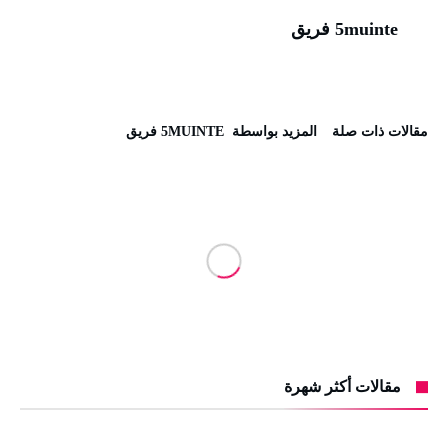
5muinte فريق
‫مقالات ذات صلة‬
‫‫المزيد بواسطة‬ ‬ 5MUINTE فريق
مقالات أكثر شهرة