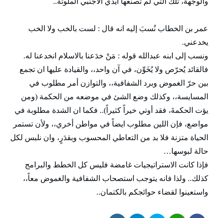
والوجهة، تلك التي لم تصنعها أيدي الاجنبي الملوثة..
عمر بن الخطاب نُسبَ إليه انه قال : لست بالخب ولا الخب
يخدعني.
ونسب إلى ابنه عبدالله قوله : مَنْ خدَعنا بالاسلام انخدعنا له.
فالقائد يُحرّص ولا يُخَوِّن، في آن واحد،، والقيادة عليها ان تجمع
بين حرّ الغموض وبرد الشفافية،، والتوازن أمر مطلوب في
المسايسة،، وكذلك وضع الشئ في موضعه من الحكمة (ومن
يؤت الحكمةَ، فقد أوتي خيراً كثيراً).. فكما ان الشدة مطلوبة في
مواضع، فإن اللين مطلوب ايضاً في مواطن أخري،، ولأن تستمر
الحياة متزنة فلا بد من التعاطي المحسوب وبقدَرٍ، وان نلبس لكل
حالة لبوسها…
فإذا كانت الاستراتيجيات غامضة فليس كل الخطط والبرامج
كذلك.. ولذا فانه يتوجب استصحاب الشفافية والغموض معاً،،
واستعينوا لقضاء حوائجكم بالكتمان..