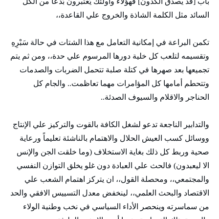
باب [قد يصدق الكذون] فهؤلاء وأولئك يُعتَبرون بٌدعاً من الكل
السائد مثل الكلمة الشاذة والخروج علي القاعدة،،
تكمن البراعة في إمكانية التعامل مع هذا الشتات في حالة سَبْرِهِ
وتقسيمه لتلعب كل خلية دورها المرسوم علي حدة،، ومن ثم يتم
تجميعها بعد صهرها في كتلة صلبة تتحمل الضربات والصدمات
وتتحطم أمامها كل المؤامرات مهما تعاظمت.. والجام كل
الحناجر والاقلام والسيوف الصدئة..
والتدابير الناجعة تدعو لشغل الكافة بالقوت والتركيز علي الإنتاج
ووسائل كسب العيش الحلال والاهتمام بالناشئة تعليماً ورعاية
صحية وربط كل ذلك بغاية الاستخلاف (وما خلقت الجن والإنس
الا ليعبدون) فالحث علي العبادة دون غلو يخلق التوازن النفسي
والمجتمعي،، ومحصلة القول،، ان يتركز اهتمام الشعب علي
الاقتصاد والبحث العلمي،، لينخفض معدل التسييس الافقي والحد
من سماسرته وينحصر الأداء السياسي في نخب وطنية الولاء