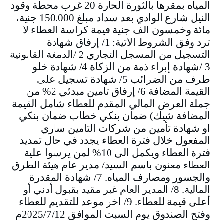
المياه بمقرها بالثورة الحارة 20 غرب محطة وقود
النيل شارع الوادي بعد سداد مبلغ 150.000 جنية،
مائة وخمسون الف جنية قيمة كراسة العطاء لا
ترد وفق الشروط الاتية: 1/ إرفاق شهادة
التسجيل من المسجل التجاري 2 /الدمغة القانونية
3 /شهادة إبراء ذمة من الزكاة 4/ شهادة خلو
طرف من الضرائب 5/ شهادة تسجيل على
القيمة المضافة 6/ إرفاق تامين مبدئي 2% من
جملة العرض المالي المقدم للعطاء شامل القيمة
المضافة شيك) ضمان بنكي خطاب ضمان بنكي
او شهادة تأمين من شركات التامين ساري
المفعول خلال فترة العطاء يجدد في حال تمديد
فترة العطاء ويكمل الى 10% لمن يرسوا علية
العطاء معنون باسم السيد/ مدير عام هيئة الطرق
والجسور ومصارف المياه. 7/ شهادة المقدرة
المالية. 8/ المدير العام غير مقيد بقبول أدني أو
أعلى قيمة للعطاء. 9/ اخر موعد للتقديم للعطاء
وفتح الصندوق يوم السبت الموافق 2025/7/12م