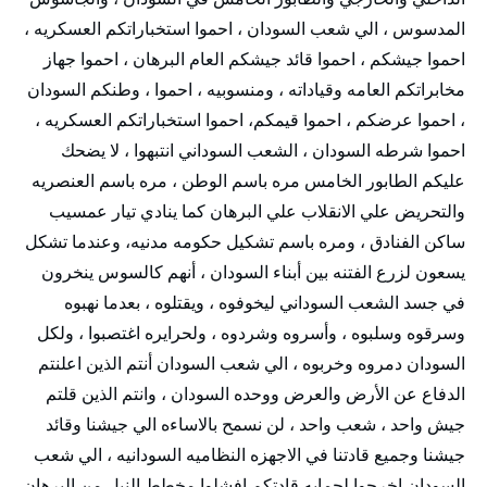
المدسوس ، الي شعب السودان ، احموا استخباراتكم العسكريه ،
احموا جيشكم ، احموا قائد جيشكم العام البرهان ، احموا جهاز
مخابراتكم العامه وقياداته ، ومنسوبيه ، احموا ، وطنكم السودان
، احموا عرضكم ، احموا قيمكم، احموا استخباراتكم العسكريه ،
احموا شرطه السودان ، الشعب السوداني انتبهوا ، لا يضحك
عليكم الطابور الخامس مره باسم الوطن ، مره باسم العنصريه
والتحريض علي الانقلاب علي البرهان كما ينادي تيار عمسيب
ساكن الفنادق ، ومره باسم تشكيل حكومه مدنيه، وعندما تشكل
يسعون لزرع الفتنه بين أبناء السودان ، أنهم كالسوس ينخرون
في جسد الشعب السوداني ليخوفوه ، ويقتلوه ، بعدما نهبوه
وسرقوه وسلبوه ، وأسروه وشردوه ، ولحرايره اغتصبوا ، ولكل
السودان دمروه وخربوه ، الي شعب السودان أنتم الذين اعلنتم
الدفاع عن الأرض والعرض ووحده السودان ، وانتم الذين قلتم
جيش واحد ، شعب واحد ، لن نسمح بالاساءه الي جيشنا وقائد
جيشنا وجميع قادتنا في الاجهزه النظاميه السودانيه ، الي شعب
السودان اخرجوا لحمايه قادتكم افشلوا مخطط النيل من البرهان