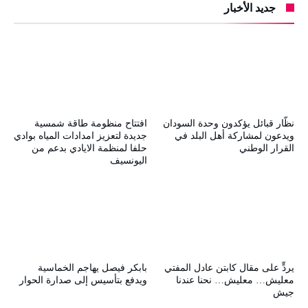
جديد الأخبار
نظّار قبائل يؤكدون وحدة السودان
افتتاح منظومة طاقة شمسية
ويدعون لمشاركة أهل البلد في
جديدة لتعزيز امدادات المياه بوادي
القرار الوطني
حلفا لمنظمة الايادي بدعم من
اليونسيف
يردٍّ على مقال كابتن عادل المفتي
بابكر فيصل يهاجم الخماسية
معليش… معليش… نحنا عندنا
ويدفع بتأسيس إلى صدارة الحوار
جيش