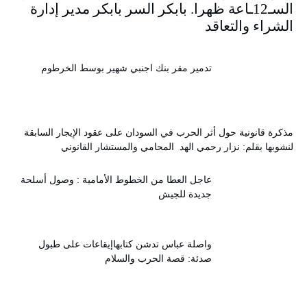
السـ12ـاعة ظهرا. بابكر السر بابكر مدير إدارة
الشراء والتعاقد
تدمير مقر بنك اجنبي شهير بوسط الخرطوم
مذكرة قانونية حول أثر الحرب في السودان على عقود الإيجار السابقة
لنشوبها بقلم: نزار رحمي الهد المحامي والمستشار القانوني
عاجل العطا من الخطوط الأمامية : وصول أسلحة
جديدة للجيش
واصلة عباس تدشن كتابهاإيقاعات على طبول
صدئة: قصة الحرب والسلام