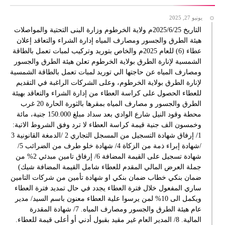
يونيو 27, 2025
التاريخ 2025/6/25م ولاية الخرطوم وزارة البنى التحتية والمواصلات
هيئة الطرق والجسور ومصارف المياه إدارة الشراء والتعاقد إعلان
عطاء (6) للعام 2025م والخاص بتوريد وتركيب لمبات تعمل بالطاقة
الشمسية لإنارة الطرق بولاية الخرطوم تعلن هيئة الطرق والجسور
ومصارف المياه عن حاجتها الي توريد لمبات تعمل بالطاقة الشمسية
لإنارة الطرق بولاية الخرطوم، وعلى الشركات الراغبة في التقديم
للعطاء الحصول على كراسة العطاء من إدارة الشراء والتعاقد بهيئة
الطرق والجسور و مصارف المياه بمقرها بالثورة الحارة 20 غرب
محطة وقود النيل شارع الوادي بعد سداد مبلغ 150.000 جنية، مائة
وخمسون الف جنية قيمة كراسة العطاء لا ترد وفق الشروط الاتية:
1/ إرفاق شهادة التسجيل من المسجل التجاري 2 /الدمغة القانونية 3
/شهادة إبراء ذمة من الزكاة 4/ شهادة خلو طرف من الضرائب 5/
شهادة تسجيل على القيمة المضافة 6/ إرفاق تامين مبدئي 2% من
جملة العرض المالي المقدم للعطاء شامل القيمة المضافة شيك)
ضمان بنكي خطاب ضمان بنكي او شهادة تأمين من شركات التامين
ساري المفعول خلال فترة العطاء يجدد في حال تمديد فترة العطاء
ويكمل الى 10% لمن يرسوا علية العطاء معنون باسم السيد/ مدير
عام هيئة الطرق والجسور ومصارف المياه. 7/ شهادة المقدرة
المالية. 8/ المدير العام غير مقيد بقبول أدني أو أعلى قيمة للعطاء.