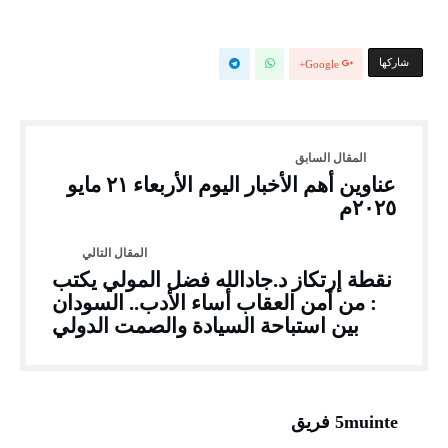
‫‫ شاركها‬
Google+
عناوين أهم الأخبار اليوم الأربعاء ٢١ مايو
٢٠٢٥م
نقطة إرتكاز د.جادالله فضل المولي يكتب
: من أمن العقاب أساء الأدب.. السودان
بين استباحة السيادة والصمت الدولي
5muinte فريق