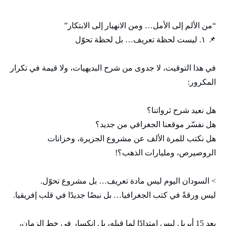
“من الألم إلى الأمل… ومن الانهيار إلى الابتكار”
📌 ١. ليست لحظة تعريف… بل لحظة تحوّل
في هذا التوقيت، لا جدوى من شرح البديهيات، ولا قيمة في تكرار
المكرور:
هل نعيد شرح ثرواتنا؟
هل نفسّر موقعنا الجغرافي من جديد؟
هل نكتب للمرة الألف عن مشروع الجزيرة، وخزانات
الروصيرص، ومليارات الذهب؟!
> السودان اليوم ليس مادة تعريف… بل مشروع تحوّل.
ليس ورقةً في كتب الجغرافيا… بل نبضًا جديدًا في قلب إفريقيا.
بعد 15 أبريل ليس امتدادًا لما قبله، بل انكسار في خط الزمان،