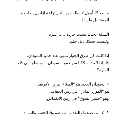
ما بعد 15 أبريل لا يطلب من التاريخ اعتذارًا، بل يطلب من
المستقبل طريقًا.
السكة الحديد ليست خردة… بل شريان.
وليست حديدًا… بل حلم.
إذا كانت كل طرق الجوار تنتهي عند حدود السودان،
فلماذا لا تبدأ سككنا من عمق السودان… وتنطلق إلى قلب
القارة؟
> السودان الجديد هو “الميناء البري” لأفريقيا،
هو “المورد المائي” في زمن الجفاف،
وهو “جسر السوق” في زمن الانكماش.
📌 ٧. من صندوق النقد… إلى صندوق الجسر والمورد