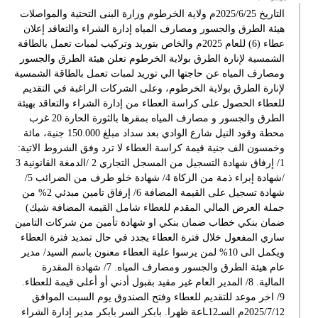
التاريخ 2025/6/25م ولاية الخرطوم وزارة البنى التحتية والمواصلات
هيئة الطرق والجسور ومصارف المياه إدارة الشراء والتعاقد إعلان
عطاء (6) للعام 2025م والخاص بتوريد وتركيب لمبات تعمل بالطاقة
الشمسية لإنارة الطرق بولاية الخرطوم تعلن هيئة الطرق والجسور
ومصارف المياه عن حاجتها الي توريد لمبات تعمل بالطاقة الشمسية
لإنارة الطرق بولاية الخرطوم، وعلى الشركات الراغبة في التقديم
للعطاء الحصول على كراسة العطاء من إدارة الشراء والتعاقد بهيئة
الطرق والجسور و مصارف المياه بمقرها بالثورة الحارة 20 غرب
محطة وقود النيل شارع الوادي بعد سداد مبلغ 150.000 جنية، مائة
وخمسون الف جنية قيمة كراسة العطاء لا ترد وفق الشروط الاتية:
1/ إرفاق شهادة التسجيل من المسجل التجاري 2 /الدمغة القانونية 3
/شهادة إبراء ذمة من الزكاة 4/ شهادة خلو طرف من الضرائب 5/
شهادة تسجيل على القيمة المضافة 6/ إرفاق تامين مبدئي 2% من
جملة العرض المالي المقدم للعطاء شامل القيمة المضافة شيك)
ضمان بنكي خطاب ضمان بنكي او شهادة تأمين من شركات التامين
ساري المفعول خلال فترة العطاء يجدد في حال تمديد فترة العطاء
ويكمل الى 10% لمن يرسوا علية العطاء معنون باسم السيد/ مدير
عام هيئة الطرق والجسور ومصارف المياه. 7/ شهادة المقدرة
المالية. 8/ المدير العام غير مقيد بقبول أدني أو أعلى قيمة للعطاء.
9/ اخر موعد للتقديم للعطاء وفتح الصندوق يوم السبت الموافق
2025/7/12م السـ12ـاعة ظهرا. بابكر السر بابكر مدير إدارة الشراء