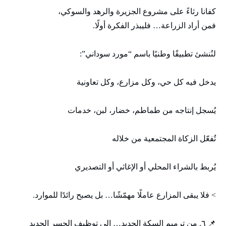
كفانا رثاءً على مشروع الجزيرة والرهد والسوكي،
فمن أراد الزراعة… فليبذر الفكرة أولًا.
لنُنشئ تطبيقًا وطنيًا باسم “مورد سوداني”:
يدخل فيه كل حي، وكل مزارع، وكل تعاونية
يُسجل إنتاجه من طماطم، خضار، لبن، خدمات
تُفعّل الزكاة المجتمعية من خلاله
يُربط بالشراء المحلي أو الإغاثي أو التصديري
> فلا يبقى المزارع عاملًا مهمّشًا… بل يصبح رائدًا للموارد.
📌 ٦. من ترميم السكة الحديد… إلى توظيف الجسر الجديد