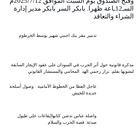
وفتح الصندوق يوم السبت الموافق 2025/7/12م
السـ12ـاعة ظهرا. بابكر السر بابكر مدير إدارة
الشراء والتعاقد
تدمير مقر بنك اجنبي شهير بوسط الخرطوم
مذكرة قانونية حول أثر الحرب في السودان على عقود الإيجار السابقة
لنشوبها بقلم: نزار رحمي الهد المحامي والمستشار القانوني
عاجل العطا من الخطوط الأمامية : وصول أسلحة
جديدة للجيش
واصلة عباس تدشن كتابهاإيقاعات على طبول
صدئة: قصة الحرب والسلام