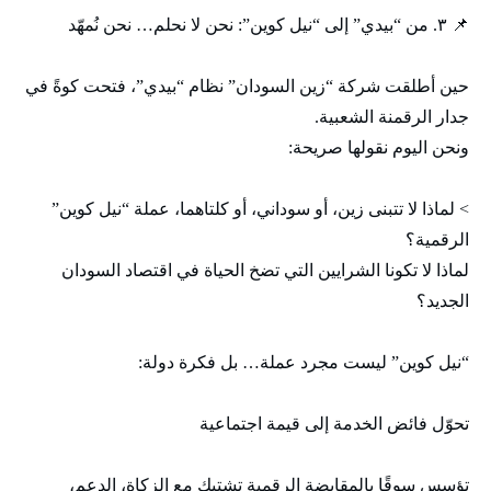
📌 ٣. من “بيدي” إلى “نيل كوين”: نحن لا نحلم… نحن نُمهّد
حين أطلقت شركة “زين السودان” نظام “بيدي”، فتحت كوةً في
جدار الرقمنة الشعبية.
ونحن اليوم نقولها صريحة:
> لماذا لا تتبنى زين، أو سوداني، أو كلتاهما، عملة “نيل كوين”
الرقمية؟
لماذا لا تكونا الشرايين التي تضخ الحياة في اقتصاد السودان
الجديد؟
“نيل كوين” ليست مجرد عملة… بل فكرة دولة:
تحوّل فائض الخدمة إلى قيمة اجتماعية
تؤسس سوقًا بالمقايضة الرقمية تشتبك مع الزكاة، الدعم،