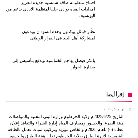
افتتاح منظومة طاقة شمسية جديدة لتعزيز
امدادات المياه بوادي حلفا لمنظمة الايادي بدعم من
اليونسيف
نظّار قبائل يؤكدون وحدة السودان ويدعون
لمشاركة أهل البلد في القرار الوطني
بابكر فيصل يهاجم الخماسية ويدفع بتأسيس إلى
صدارة الحوار
إقرأ أيضا
يونيو 27, 2025
التاريخ 2025/6/25م ولاية الخرطوم وزارة البنى التحتية والمواصلات
هيئة الطرق والجسور ومصارف المياه إدارة الشراء والتعاقد إعلان
عطاء (6) للعام 2025م والخاص بتوريد وتركيب لمبات تعمل بالطاقة
الشمسية لإنارة الطرق بولاية الخرطوم تعلن هيئة الطرق والجسور