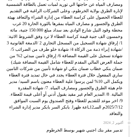
ومصارف المياه عن حاجتها الي توريد لمبات تعمل بالطاقة الشمسية
لإنارة الطرق بولاية الخرطوم، وعلى الشركات الراغبة في التقديم
للعطاء الحصول على كراسة العطاء من إدارة الشراء والتعاقد بهيئة
الطرق والجسور و مصارف المياه بمقرها بالثورة الحارة 20 غرب
محطة وقود النيل شارع الوادي بعد سداد مبلغ 150.000 جنية، مائة
وخمسون الف جنية قيمة كراسة العطاء لا ترد وفق الشروط الاتية:
1/ إرفاق شهادة التسجيل من المسجل التجاري 2 /الدمغة القانونية 3
/شهادة إبراء ذمة من الزكاة 4/ شهادة خلو طرف من الضرائب 5/
شهادة تسجيل على القيمة المضافة 6/ إرفاق تامين مبدئي 2% من
جملة العرض المالي المقدم للعطاء شامل القيمة المضافة شيك)
ضمان بنكي خطاب ضمان بنكي او شهادة تأمين من شركات التامين
ساري المفعول خلال فترة العطاء يجدد في حال تمديد فترة العطاء
ويكمل الى 10% لمن يرسوا علية العطاء معنون باسم السيد/ مدير
عام هيئة الطرق والجسور ومصارف المياه. 7/ شهادة المقدرة
المالية. 8/ المدير العام غير مقيد بقبول أدني أو أعلى قيمة للعطاء.
9/ اخر موعد للتقديم للعطاء وفتح الصندوق يوم السبت الموافق
2025/7/12م السـ12ـاعة ظهرا. بابكر السر بابكر مدير إدارة الشراء
والتعاقد
أكتوبر 2, 2024
تدمير مقر بنك اجنبي شهير بوسط الخرطوم