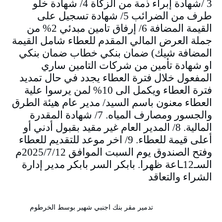
3 /شهادة إبراء ذمة من الزكاة 4/ شهادة خلو
طرف من الضرائب 5/ شهادة تسجيل على
القيمة المضافة 6/ إرفاق تامين مبدئي 2% من
جملة العرض المالي المقدم للعطاء شامل القيمة
المضافة شيك) ضمان بنكي خطاب ضمان بنكي
او شهادة تأمين من شركات التامين ساري
المفعول خلال فترة العطاء يجدد في حال تمديد
فترة العطاء ويكمل الى 10% لمن يرسوا علية
العطاء معنون باسم السيد/ مدير عام هيئة الطرق
والجسور ومصارف المياه. 7/ شهادة المقدرة
المالية. 8/ المدير العام غير مقيد بقبول أدني أو
أعلى قيمة للعطاء. 9/ اخر موعد للتقديم للعطاء
وفتح الصندوق يوم السبت الموافق 2025/7/12م
السـ12ـاعة ظهرا. بابكر السر بابكر مدير إدارة
الشراء والتعاقد
تدمير مقر بنك اجنبي شهير بوسط الخرطوم