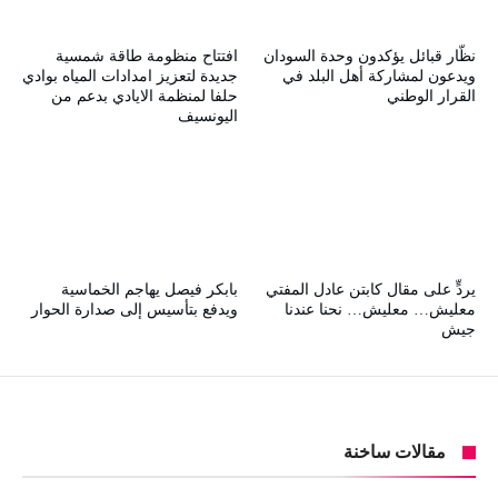
نظّار قبائل يؤكدون وحدة السودان
افتتاح منظومة طاقة شمسية
ويدعون لمشاركة أهل البلد في
جديدة لتعزيز امدادات المياه بوادي
القرار الوطني
حلفا لمنظمة الايادي بدعم من
اليونسيف
يردٍّ على مقال كابتن عادل المفتي
بابكر فيصل يهاجم الخماسية
معليش… معليش… نحنا عندنا
ويدفع بتأسيس إلى صدارة الحوار
جيش
مقالات ساخنة