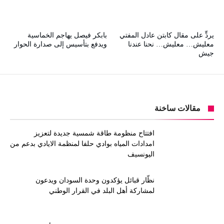
يردٍّ على مقال كابتن عادل المفتي
بابكر فيصل يهاجم الخماسية
معليش… معليش… نحنا عندنا
ويدفع بتأسيس إلى صدارة الحوار
جيش
مقالات ساخنة
افتتاح منظومة طاقة شمسية جديدة لتعزيز
امدادات المياه بوادي حلفا لمنظمة الايادي بدعم من
اليونسيف
نظّار قبائل يؤكدون وحدة السودان ويدعون
لمشاركة أهل البلد في القرار الوطني