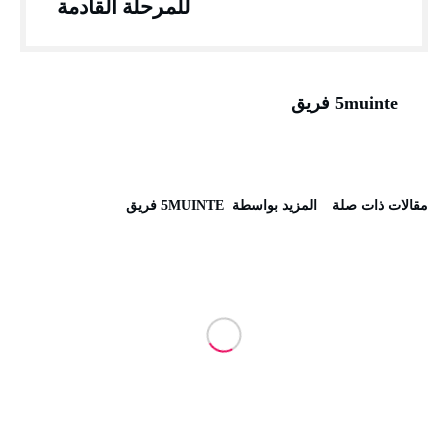
للمرحلة القادمة
5muinte فريق
‫مقالات ذات صلة‬
‫‫المزيد بواسطة‬ ‬ 5MUINTE فريق