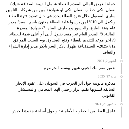
جملة العرض المالي المقدم للعطاء شامل القيمة المضافة شيك)
ضمان بنكي خطاب ضمان بنكي او شهادة تأمين من شركات التامين
ساري المفعول خلال فترة العطاء يجدد في حال تمديد فترة العطاء
ويكمل الى 10% لمن يرسوا علية العطاء معنون باسم السيد/ مدير
عام هيئة الطرق والجسور ومصارف المياه. 7/ شهادة المقدرة
المالية. 8/ المدير العام غير مقيد بقبول أدني أو أعلى قيمة للعطاء.
9/ اخر موعد للتقديم للعطاء وفتح الصندوق يوم السبت الموافق
2025/7/12م السـ12ـاعة ظهرا. بابكر السر بابكر مدير إدارة الشراء
والتعاقد
أكتوبر 2, 2024
تدمير مقر بنك اجنبي شهير بوسط الخرطوم
مايو 27, 2025
مذكرة قانونية حول أثر الحرب في السودان على عقود الإيجار
السابقة لنشوبها بقلم: نزار رحمي الهد المحامي والمستشار
القانوني
سبتمبر 29, 2024
عاجل العطا من الخطوط الأمامية : وصول أسلحة جديدة للجيش