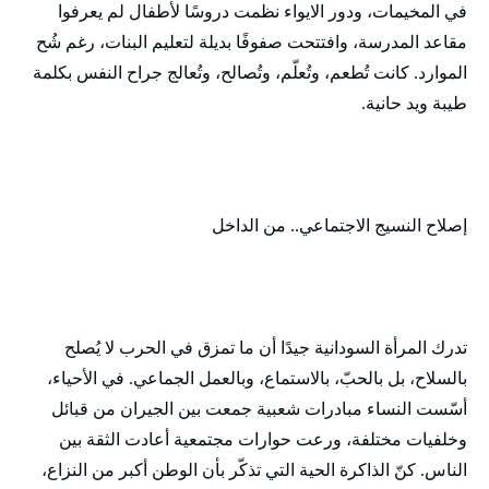
في المخيمات، ودور الايواء نظمت دروسًا لأطفال لم يعرفوا
مقاعد المدرسة، وافتتحت صفوفًا بديلة لتعليم البنات، رغم شُح
الموارد. كانت تُطعم، وتُعلّم، وتُصالح، وتُعالج جراح النفس بكلمة
طيبة ويد حانية.
إصلاح النسيج الاجتماعي.. من الداخل
تدرك المرأة السودانية جيدًا أن ما تمزق في الحرب لا يُصلح
بالسلاح، بل بالحبّ، بالاستماع، وبالعمل الجماعي. في الأحياء،
أسّست النساء مبادرات شعبية جمعت بين الجيران من قبائل
وخلفيات مختلفة، ورعت حوارات مجتمعية أعادت الثقة بين
الناس. كنّ الذاكرة الحية التي تذكّر بأن الوطن أكبر من النزاع،