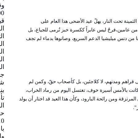
وق
قي
 الثمينة تحت النار، يهلّ عيد الأضحى هذا العام على
من عامين،فرحٌ ليس عابراً ككسرة خبز تُرمى للجياع، بل
ا من دنس ميليشيا الدعم السريع، وصانوها بدماء لم تجف
جم
شا
ى قراهم ومدنهم، لا كلاجئين، بل كأصحاب حقّ، وكمن لم
بن
 كانت بالأمس أسيرة خوف، تغتسل اليوم من رماد الخراب،
تأ
المرتزقة ومن رائحة البارود، وكأن هذا العيد قد اختار أن يولد
ال
”.
حا
با