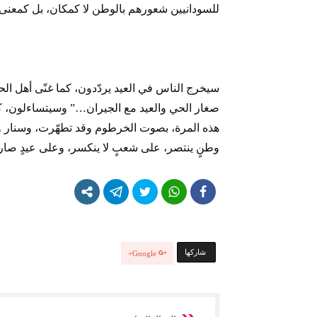
للسودانيين شعورهم بالوطن لا كمكان، بل كمعنى.
سيخرج الناس في العيد يردّدون، كما غنّى أهل ال
صغار الحي والعيد مع الجيران…” وسيتساءلون، كم
هذه المرة، بصوت الخرطوم وقد تطهّرت، وسنار وه
وطنٍ ينتصر، على شعبٍ لا ينكسر، وعلى عيدٍ صار 
‫‫ شاركها‬
Google+