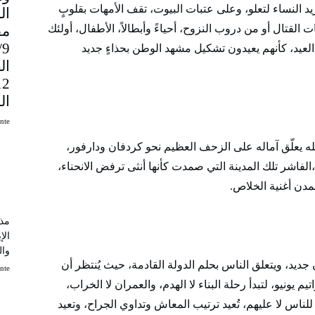
د النساء لتعلو، وعلى عتبات البيوت، تقف الأمهات بقلوبٍ
مق
ت القتال أو من دروب النزوح، أحياءً وأبطالاً، الأطفال، أولئك
9
يد، كأنهم يعيدون تشكيل مشهد الوطن بحذاءٍ جديد
ال
ال
uinte
 كله يعلّق آماله على الزحف العظيم نحو كردفان ودارفور،
،الفاشر تلك المدينة التي صمدت كأنها أنثى ترفض الانحناء،
مدن أغنية الخلاص.
مذك
الإ
وال
ديد، ويتعلق الناس بحلم الدولة القادمة، حيث يُنتظر أن
uinte
 يونيو، لتبدأ رحلة البناء لا الهدم، والعمران لا الخراب،
للناس لا عليهم، تُعيد ترتيب المعاش وتداوي الجراح، وتعيد