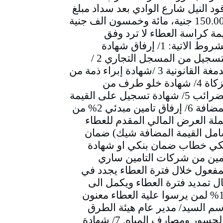
ود النيل شارع الوادي بعد سداد مبلغ
150.000 جنية، مائة وخمسون الف جنية
مة كراسة العطاء لا ترد وفق
الشروط الاتية: 1/ إرفاق شهادة
التسجيل من المسجل التجاري 2 /
الدمغة القانونية 3 /شهادة إبراء ذمة من
الزكاة 4/ شهادة خلو طرف من
الضرائب 5/ شهادة تسجيل على القيمة
المضافة 6/ إرفاق تامين مبدئي 2% من
لة العرض المالي المقدم للعطاء
مل القيمة المضافة شيك) ضمان
كي خطاب ضمان بنكي او شهادة
مين من شركات التامين ساري
مفعول خلال فترة العطاء يجدد في
ل تمديد فترة العطاء ويكمل الى
10% لمن يرسوا علية العطاء معنون
سم السيد/ مدير عام هيئة الطرق
والجسور ومصارف المياه. 7/ شهادة