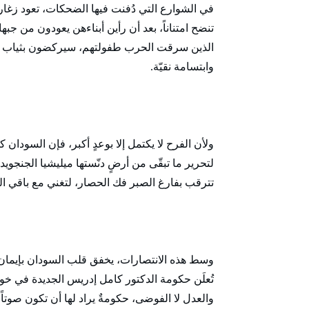
في الشوارع التي دُفنت فيها الضحكات، تعود زغاري
تنضح امتناناً، بعد أن رأين أبناءهن يعودون من جبها
الذين سرقت الحرب طفولتهم، سيركضون بثياب الع
وابتسامة نقيّة.
ولأن الفرح لا يكتمل إلا بوعدٍ أكبر، فإن السودان
لتحرير ما تبقّى من أرضٍ دنّستها ميليشيا الجنجويد
تترقب بفارغ الصبر فك الحصار، لتغني مع باقي ال
وسط هذه الانتصارات، يخفق قلب السودان بإيمان ج
تُعلَن حكومة الدكتور كامل إدريس الجديدة في خواتيم
والعدل لا الفوضى، حكومةٌ يراد لها أن تكون صوتاً 