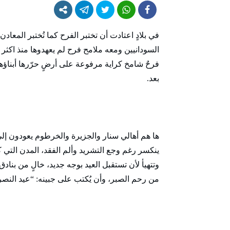
في بلادٍ اعتادت أن تختبر الفرح كما تُختبر المعادن
السودانيين ومعه ملامح فرح لم يعهدوها منذ اكثر 
فرحٌ شامخ كراية مرفوعة على أرضٍ حرّرها أبناؤه
بعد.
ها هم أهالي سنار والجزيرة والخرطوم يعودون إل
ينكسر رغم وجع التشريد وألم الفقد، المدن التي
وتتهيأ لأن تستقبل العيد بوجه جديد، خالٍ من بنادق 
من رحم الصبر، وأن يُكتب على جبينه: “عيد النصر