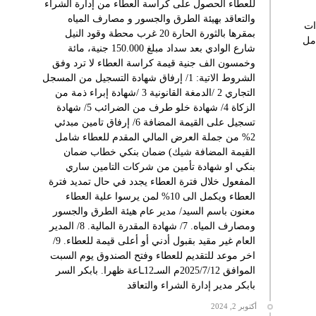
للعطاء الحصول على كراسة العطاء من إدارة الشراء
والتعاقد بهيئة الطرق والجسور و مصارف المياه
ات
بمقرها بالثورة الحارة 20 غرب محطة وقود النيل
امل
شارع الوادي بعد سداد مبلغ 150.000 جنية، مائة
وخمسون الف جنية قيمة كراسة العطاء لا ترد وفق
الشروط الاتية: 1/ إرفاق شهادة التسجيل من المسجل
التجاري 2 /الدمغة القانونية 3 /شهادة إبراء ذمة من
الزكاة 4/ شهادة خلو طرف من الضرائب 5/ شهادة
تسجيل على القيمة المضافة 6/ إرفاق تامين مبدئي
2% من جملة العرض المالي المقدم للعطاء شامل
القيمة المضافة شيك) ضمان بنكي خطاب ضمان
بنكي او شهادة تأمين من شركات التامين ساري
المفعول خلال فترة العطاء يجدد في حال تمديد فترة
العطاء ويكمل الى 10% لمن يرسوا علية العطاء
معنون باسم السيد/ مدير عام هيئة الطرق والجسور
ومصارف المياه. 7/ شهادة المقدرة المالية. 8/ المدير
العام غير مقيد بقبول أدني أو أعلى قيمة للعطاء. 9/
اخر موعد للتقديم للعطاء وفتح الصندوق يوم السبت
الموافق 2025/7/12م السـ12ـاعة ظهرا. بابكر السر
بابكر مدير إدارة الشراء والتعاقد
أكتوبر 2, 2024