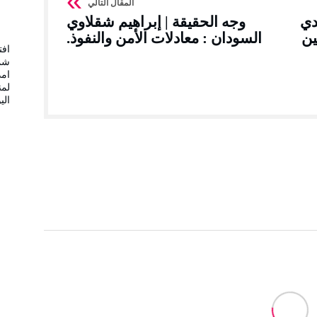
دي
وجه الحقيقة | إبراهيم شقلاوي
ين
السودان : معادلات الأمن والنفوذ.
افت
شمس
امد
لمن
الي