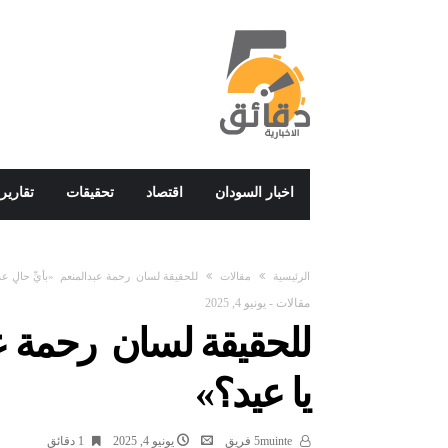
اخبار السودان
اقتصاد
تحقيقات
تقارير
‫الرئيسية‬
مقالات
للحقيقة لسان رحمة عبدالمنعم «بأيِّ حالٍ عد
مقالات
-
يونيو 4, 2025
للحقيقة لسان رحمة عبد
يا عيد؟»
5muinte فريق
يونيو 4, 2025
1 ‫دقائق‬