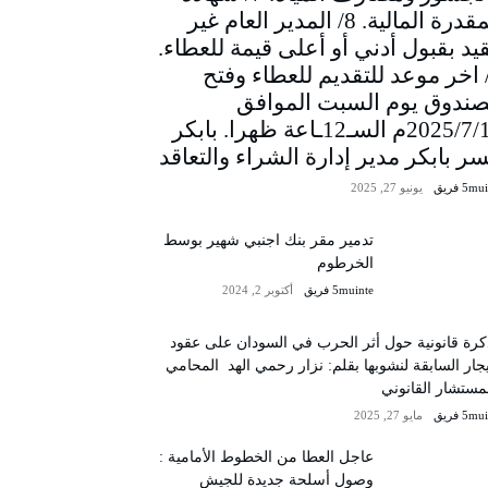
المقدرة المالية. 8/ المدير العام غير
يد بقبول أدني أو أعلى قيمة للعطاء.
/ اخر موعد للتقديم للعطاء وفتح
صندوق يوم السبت الموافق
2025/7/12م السـ12ـاعة ظهرا. بابكر
سر بابكر مدير إدارة الشراء والتعاقد
5m فريق
يونيو 27, 2025
تدمير مقر بنك اجنبي شهير بوسط
الخرطوم
5muinte فريق
أكتوبر 2, 2024
رة قانونية حول أثر الحرب في السودان على عقود
يجار السابقة لنشوبها بقلم: نزار رحمي الهد المحامي
مستشار القانوني
5m فريق
مايو 27, 2025
عاجل العطا من الخطوط الأمامية :
وصول أسلحة جديدة للجيش