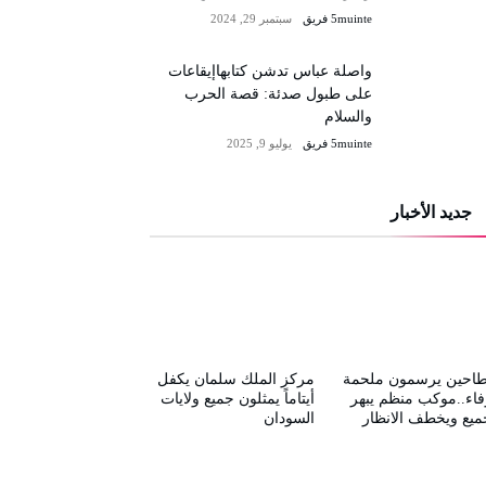
5muinte فريق
سبتمبر 29, 2024
واصلة عباس تدشن كتابهاإيقاعات
على طبول صدئة: قصة الحرب
والسلام
5muinte فريق
يوليو 9, 2025
جديد الأخبار
طاحين يرسمون ملحمة
مركز الملك سلمان يكفل
فاء..موكب منظم يبهر
أيتاماً يمثلون جميع ولايات
ميع ويخطف الانظار
السودان