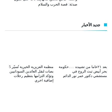
صدئة: قصة الحرب والسلام
جديد الأخبار
بعد ٢١عاما من تشييده …..حكومة
منظمة العزيزية الخيرية تُسيّر 5
بحر أبيض تبث الروح في
بصات لنقل العائدين السودانيين
مستشفي دكتور عمر نور الدائم
وتؤكد التزامها بتنظيم رحلات
إضافية اخري