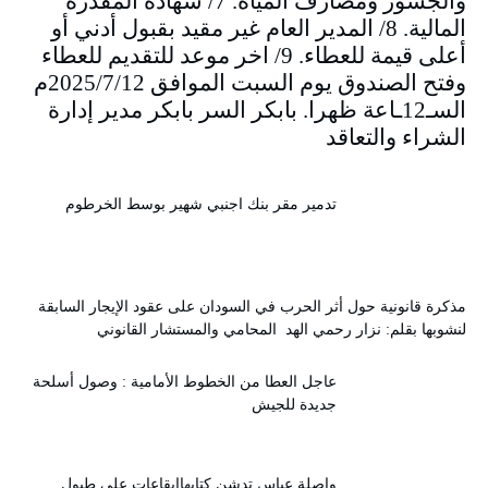
والجسور ومصارف المياه. 7/ شهادة المقدرة
المالية. 8/ المدير العام غير مقيد بقبول أدني أو
أعلى قيمة للعطاء. 9/ اخر موعد للتقديم للعطاء
وفتح الصندوق يوم السبت الموافق 2025/7/12م
السـ12ـاعة ظهرا. بابكر السر بابكر مدير إدارة
الشراء والتعاقد
تدمير مقر بنك اجنبي شهير بوسط الخرطوم
مذكرة قانونية حول أثر الحرب في السودان على عقود الإيجار السابقة
لنشوبها بقلم: نزار رحمي الهد المحامي والمستشار القانوني
عاجل العطا من الخطوط الأمامية : وصول أسلحة
جديدة للجيش
واصلة عباس تدشن كتابهاإيقاعات على طبول