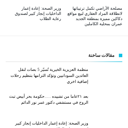
مصلحة الأراضي تكمل ترتيباتها
وزير الصحة: إعادة إعمار
لانطلاقة المزاد العقاري لبيع مواقع
الداخليات إنجاز كبير لصندوق
دكاكين مميزة بمنطقة الجديد
رعاية الطلاب
عمران بمحلية الكاملين
مقالات ساخنة
منظمة العزيزية الخيرية تُسيّر 5 بصات لنقل
العائدين السودانيين وتؤكد التزامها بتنظيم رحلات
إضافية اخري
بعد ٢١عاما من تشييده …..حكومة بحر أبيض تبث
الروح في مستشفي دكتور عمر نور الدائم
وزير الصحة: إعادة إعمار الداخليات إنجاز كبير