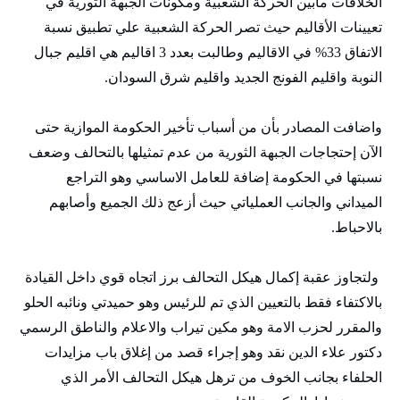
الخلافات مابين الحركة الشعبية ومكونات الجبهة الثورية في
تعيينات الأقاليم حيث تصر الحركة الشعبية علي تطبيق نسبة
الاتفاق 33% في الاقاليم وطالبت بعدد 3 اقاليم هي اقليم جبال
النوبة واقليم الفونج الجديد واقليم شرق السودان.
واضافت المصادر بأن من أسباب تأخير الحكومة الموازية حتى
الآن إحتجاجات الجبهة الثورية من عدم تمثيلها بالتحالف وضعف
نسبتها في الحكومة إضافة للعامل الاساسي وهو التراجع
الميداني والجانب العملياتي حيث أزعج ذلك الجميع وأصابهم
بالاحباط.
ولتجاوز عقبة إكمال هيكل التحالف برز اتجاه قوي داخل القيادة
بالاكتفاء فقط بالتعيين الذي تم للرئيس وهو حميدتي ونائبه الحلو
والمقرر لحزب الامة وهو مكين تيراب والاعلام والناطق الرسمي
دكتور علاء الدين نقد وهو إجراء قصد من إغلاق باب مزايدات
الحلفاء بجانب الخوف من ترهل هيكل التحالف الأمر الذي