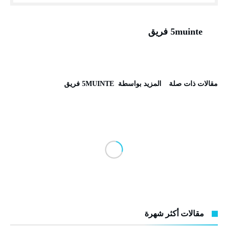
5muinte فريق
‫مقالات ذات صلة‬
‫‫المزيد بواسطة‬ ‬ 5MUINTE فريق
مقالات أكثر شهرة