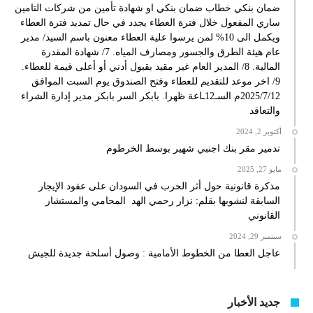
ضمان بنكي خطاب ضمان بنكي او شهادة تأمين من شركات التامين
ساري المفعول خلال فترة العطاء يجدد في حال تمديد فترة العطاء
ويكمل الى 10% لمن يرسوا علية العطاء معنون باسم السيد/ مدير
عام هيئة الطرق والجسور ومصارف المياه. 7/ شهادة المقدرة
المالية. 8/ المدير العام غير مقيد بقبول أدني أو أعلى قيمة للعطاء.
9/ اخر موعد للتقديم للعطاء وفتح الصندوق يوم السبت الموافق
2025/7/12م السـ12ـاعة ظهرا. بابكر السر بابكر مدير إدارة الشراء
والتعاقد
أكتوبر 2, 2024
تدمير مقر بنك اجنبي شهير بوسط الخرطوم
مايو 27, 2025
مذكرة قانونية حول أثر الحرب في السودان على عقود الإيجار
السابقة لنشوبها بقلم: نزار رحمي الهد المحامي والمستشار
القانوني
سبتمبر 29, 2024
عاجل العطا من الخطوط الأمامية : وصول أسلحة جديدة للجيش
جديد الأخبار