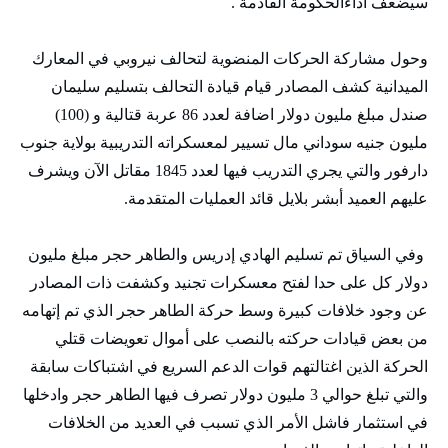
سيضعف اداءالحكومة القادمة .
وحول مشاركة الحركات المنضوية لتحالف نيروبي في المعارك
الميدانية كشف المصادر قيام قيادة التحالف بتسليم سليمان
صندل مبلغ مليون دولار اضافة لعدد 86 عربة قتالية و (100)
مليون جنيه سوداني مال تسيير لمعسكراته التدريبية بولاية جنوب
دارفور والتي يجري التدريب فيها لعدد 1845 مقاتل الآن ويشرف
عليهم العميد أبشر بلايل قائد العمليات المتقدمة.
وفي السياق تم تسليم الهادي إدريس والطاهر حجر مبلغ مليون
دولار كل على حدا لفتح معسكرات تجنيد وكشفت ذات المصادر
عن وجود خلافات كبيرة وسط حركة الطاهر حجر الذي تم إتهامه
من بعض قيادات حركته بالنصب على أموال تعويضات قتلي
الحركة الذين اغتالتهم قوات الدعم السريع في اشتباكات سابقة
والتي تبلغ حوالي 3 مليون دولار تصرف فيها الطاهر حجر وادخلها
في استثمار فاشل الأمر الذي تسبب في العديد من الخلافات