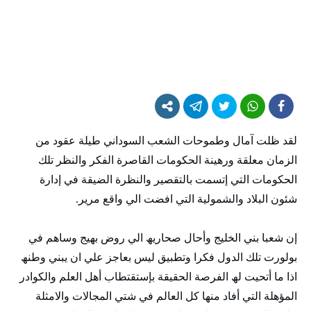
لقد ظلت آمال وطموحات الشعب السوداني طيلة عقود من
الزمان معلقة ورھينة الحكومات القاصرة الفكر والنظر تلك
الحكومات التي إتسمت بالتقصير والنظرة الضيقة في إدارة
شئون البلاد والشمولية التي افضت الي واقع مرير.
إن شعبا بني الخليج وأحال صحاريھ الي روض بھيج وساھم في
بولورت تلك الدول فكرا وتطبيق ليس بعاجز علي ان يبني وطنھ
اذا ما أتحيت لھ الفرصة الحقيقة بإستقتطاب أھل العلم والكوادر
المؤھلة التي أفاد منھا كل العالم في شتي المجالات والامثلة