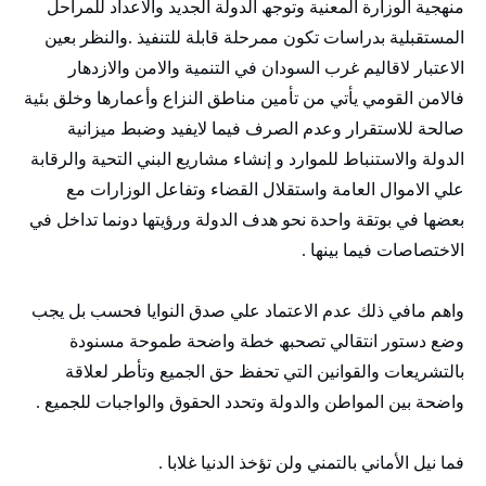
منھجية الوزارة المعنية وتوجھ الدولة الجديد والاعداد للمراحل
المستقبلية بدراسات تكون ممرحلة قابلة للتنفيذ .والنظر بعين
الاعتبار لاقاليم غرب السودان في التنمية والامن والازدھار
فالامن القومي يأتي من تأمين مناطق النزاع وأعمارھا وخلق بئية
صالحة للاستقرار وعدم الصرف فيما لايفيد وضبط ميزانية
الدولة والاستنباط للموارد و إنشاء مشاريع البني التحية والرقابة
علي الاموال العامة واستقلال القضاء وتفاعل الوزارات مع
بعضھا في بوتقة واحدة نحو ھدف الدولة ورؤيتھا دونما تداخل في
الاختصاصات فيما بينھا .
واھم مافي ذلك عدم الاعتماد علي صدق النوايا فحسب بل يجب
وضع دستور انتقالي تصحبھ خطة واضحة طموحة مسنودة
بالتشريعات والقوانين التي تحفظ حق الجميع وتأطر لعلاقة
واضحة بين المواطن والدولة وتحدد الحقوق والواجبات للجميع .
فما نيل الأماني بالتمني ولن تؤخذ الدنيا غلابا .