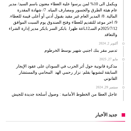
ويكمل الى 10% لمن يرسوا علية العطاء معنون باسم السيد/ مدير
عام هيئة الطرق والجسور ومصارف المياه. 7/ شهادة المقدرة
المالية. 8/ المدير العام غير مقيد بقبول أدني أو أعلى قيمة للعطاء.
9/ اخر موعد للتقديم للعطاء وفتح الصندوق يوم السبت الموافق
2025/7/12م السـ12ـاعة ظهرا. بابكر السر بابكر مدير إدارة الشراء
والتعاقد
أكتوبر 2, 2024
تدمير مقر بنك اجنبي شهير بوسط الخرطوم
مايو 27, 2025
مذكرة قانونية حول أثر الحرب في السودان على عقود الإيجار
السابقة لنشوبها بقلم: نزار رحمي الهد المحامي والمستشار
القانوني
سبتمبر 29, 2024
عاجل العطا من الخطوط الأمامية : وصول أسلحة جديدة للجيش
جديد الأخبار