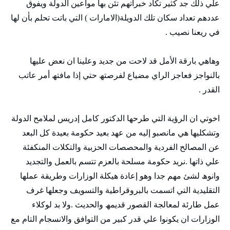
علي ذلك جد كثير تكاد خبراتھم تئن بھا مواعين الدولة ويفوق
عددھم تعداد سكان تلك الدويلة(الامارات ) التي باتت تحلم بأن لھا
في ريعنا نصيب .
وھاھي بارقة الأمل قد لاحت من جديد وعلينا ان نعض عليھا
بالنواجز فعاجز الراي مضياع لفرصتھ حتي إذا مافتھ أمر عاتب
القدر .
اخوتي ان الرؤية التي طرحھا الدكتور كامل إدريس لملامح الدولة
وتشكليھا ھي مانصبو إليه من عھد بعيد حكومة بعيدة كل البعد
عن المصالح الفردية والمحصصات الحزبية والتكلات المنكفئة
علي ذاتھا .نريد حكومة مسلحة بالعزم تتسم بالعمل والتجديد
وانوھ لشئ مھم جدا وھو إعادة ھيكلة الوزارات وطريقة عملھا
التقليدية التي اتسمت بالبروقراطية والتسويف وجعلھا غرف
عمل طارئة لمعالجة القصور قديمھ والحديث .ولا بد لوكلاء
الوزارات ان يكونوا علي قدر كبير من التوافق والانسجام التام مع