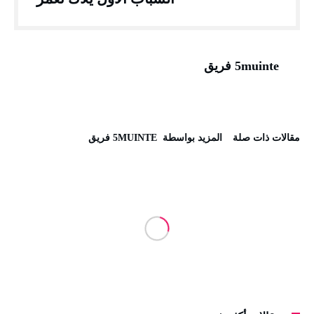
5muinte فريق
‫مقالات ذات صلة‬
‫‫المزيد بواسطة‬ ‬ 5MUINTE فريق