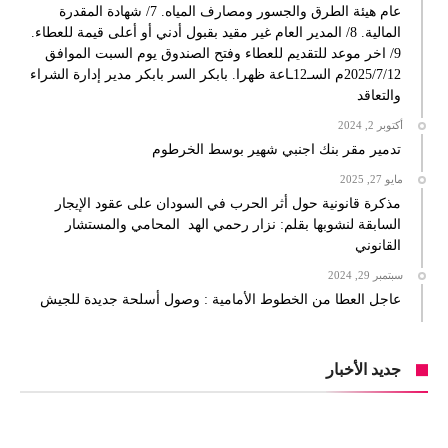
عام هيئة الطرق والجسور ومصارف المياه. 7/ شهادة المقدرة
المالية. 8/ المدير العام غير مقيد بقبول أدني أو أعلى قيمة للعطاء.
9/ اخر موعد للتقديم للعطاء وفتح الصندوق يوم السبت الموافق
2025/7/12م السـ12ـاعة ظهرا. بابكر السر بابكر مدير إدارة الشراء
والتعاقد
أكتوبر 2, 2024
تدمير مقر بنك اجنبي شهير بوسط الخرطوم
مايو 27, 2025
مذكرة قانونية حول أثر الحرب في السودان على عقود الإيجار
السابقة لنشوبها بقلم: نزار رحمي الهد المحامي والمستشار
القانوني
سبتمبر 29, 2024
عاجل العطا من الخطوط الأمامية : وصول أسلحة جديدة للجيش
جديد الأخبار