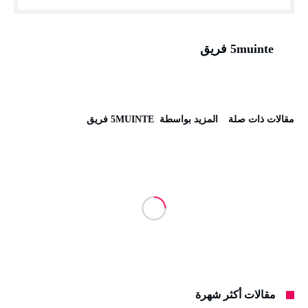
5muinte فريق
‫مقالات ذات صلة‬
‫‫المزيد بواسطة‬ ‬ 5MUINTE فريق
مقالات أكثر شهرة