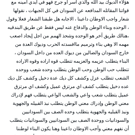
هؤلاء الديوك بيد الله والذي أسر أو جرح فهو في أيدي امينه مع
قواتنا المقاتله المدافعه عن السودان في كل الجبهات ، نقولها
شعار واجب الاوطان داعينا ، الاجابه هل طبقنا الشعار فعلا وقول
، الوحده وبناء الوطن والدفاع عنه ليس فقط عن طريق البندقيه
،هنالك طريق آخر هو الوحده وشحذ الهمم من اجل إيجاد اصعب
مهمه الا وهي بناء وترميم ماافسدته الحرب وديوك العدة من
خارج السودان والضالين من ديوك العده من داخل السودان ،
البناء يتطلب عزيمه والعزيمه تتطلب قوه اراده وقوه الاراده
تتطلب حب الوطن وحب الوطن يتطلب وحده شعب ووحده
الشعب تتطلب عزل وكشف كل ديك عدة دخيل وكشف كل ديك
عده دخيل يتطلب كشف اي مرتزق عميل وكشف اي مرتزق
عميل يتطلب شعب واعي والشعب الواعي يتطلب فهم لإدراك
معني الوطن وإدراك معني الوطن يتطلب نبذ القبيله والجهوية
ونبذ القبليه والجهوية يتطلب وحده الصف بين السودانيين
والسودانيات ووحدة الصف بين السودانيين والسودانيات يتطلب
أن نفهم معني وأجب الاوطان داعينا وهنا يكون البناء لوطننا