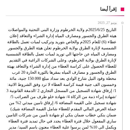
إقرأ أيضا
يونيو 27, 2025
التاريخ 2025/6/25م ولاية الخرطوم وزارة البنى التحتية والمواصلات
هيئة الطرق والجسور ومصارف المياه إدارة الشراء والتعاقد إعلان
عطاء (6) للعام 2025م والخاص بتوريد وتركيب لمبات تعمل بالطاقة
الشمسية لإنارة الطرق بولاية الخرطوم تعلن هيئة الطرق والجسور
ومصارف المياه عن حاجتها الي توريد لمبات تعمل بالطاقة الشمسية
لإنارة الطرق بولاية الخرطوم، وعلى الشركات الراغبة في التقديم
للعطاء الحصول على كراسة العطاء من إدارة الشراء والتعاقد بهيئة
الطرق والجسور و مصارف المياه بمقرها بالثورة الحارة 20 غرب
محطة وقود النيل شارع الوادي بعد سداد مبلغ 150.000 جنية، مائة
وخمسون الف جنية قيمة كراسة العطاء لا ترد وفق الشروط الاتية:
1/ إرفاق شهادة التسجيل من المسجل التجاري 2 /الدمغة القانونية 3
/شهادة إبراء ذمة من الزكاة 4/ شهادة خلو طرف من الضرائب 5/
شهادة تسجيل على القيمة المضافة 6/ إرفاق تامين مبدئي 2% من
جملة العرض المالي المقدم للعطاء شامل القيمة المضافة شيك)
ضمان بنكي خطاب ضمان بنكي او شهادة تأمين من شركات التامين
ساري المفعول خلال فترة العطاء يجدد في حال تمديد فترة العطاء
ويكمل الى 10% لمن يرسوا علية العطاء معنون باسم السيد/ مدير