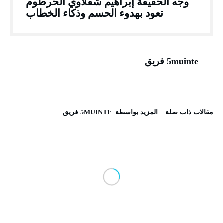
وجه الحقيقة إبراهيم شقلاوي الخرطوم
تعود بهدوء الحسم وذكاء الخطاب
5muinte فريق
‫مقالات ذات صلة‬
‫‫المزيد بواسطة‬ ‬ 5MUINTE فريق