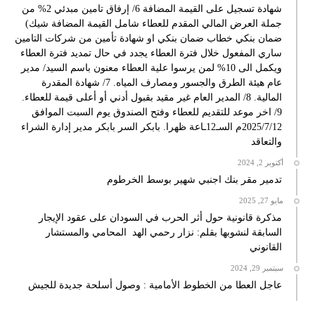
شهادة تسجيل على القيمة المضافة 6/ إرفاق تامين مبدئي 2% من
جملة العرض المالي المقدم للعطاء شامل القيمة المضافة شيك)
ضمان بنكي خطاب ضمان بنكي او شهادة تأمين من شركات التامين
ساري المفعول خلال فترة العطاء يجدد في حال تمديد فترة العطاء
ويكمل الى 10% لمن يرسوا علية العطاء معنون باسم السيد/ مدير
عام هيئة الطرق والجسور ومصارف المياه. 7/ شهادة المقدرة
المالية. 8/ المدير العام غير مقيد بقبول أدني أو أعلى قيمة للعطاء.
9/ اخر موعد للتقديم للعطاء وفتح الصندوق يوم السبت الموافق
2025/7/12م السـ12ـاعة ظهرا. بابكر السر بابكر مدير إدارة الشراء
والتعاقد
أكتوبر 2, 2024
تدمير مقر بنك اجنبي شهير بوسط الخرطوم
مايو 27, 2025
مذكرة قانونية حول أثر الحرب في السودان على عقود الإيجار
السابقة لنشوبها بقلم: نزار رحمي الهد المحامي والمستشار
القانوني
سبتمبر 29, 2024
عاجل العطا من الخطوط الأمامية : وصول أسلحة جديدة للجيش