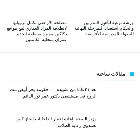
ورشة نوعية لتأهيل المدربين
مصلحة الأراضي تكمل ترتيباتها
والحكام استعداداً للمرحلة النهائية
لانطلاقة المزاد العقاري لبيع مواقع
للبطولة المدرسية الأفريقية
دكاكين مميزة بمنطقة الجديد
عمران بمحلية الكاملين
مقالات ساخنة
بعد ٢١عاما من تشييده …..حكومة بحر أبيض تبث
الروح في مستشفي دكتور عمر نور الدائم
وزير الصحة: إعادة إعمار الداخليات إنجاز كبير
لصندوق رعاية الطلاب