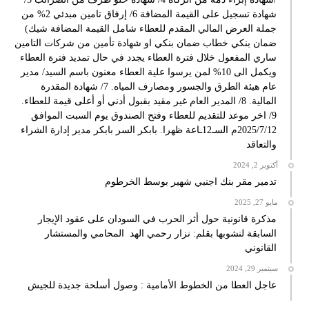
شهادة تسجيل على القيمة المضافة 6/ إرفاق تامين مبدئي 2% من
جملة العرض المالي المقدم للعطاء شامل القيمة المضافة شيك)
ضمان بنكي خطاب ضمان بنكي او شهادة تأمين من شركات التامين
ساري المفعول خلال فترة العطاء يجدد في حال تمديد فترة العطاء
ويكمل الى 10% لمن يرسوا علية العطاء معنون باسم السيد/ مدير
عام هيئة الطرق والجسور ومصارف المياه. 7/ شهادة المقدرة
المالية. 8/ المدير العام غير مقيد بقبول أدني أو أعلى قيمة للعطاء.
9/ اخر موعد للتقديم للعطاء وفتح الصندوق يوم السبت الموافق
2025/7/12م السـ12ـاعة ظهرا. بابكر السر بابكر مدير إدارة الشراء
والتعاقد
أكتوبر 2, 2024
تدمير مقر بنك اجنبي شهير بوسط الخرطوم
مايو 27, 2025
مذكرة قانونية حول أثر الحرب في السودان على عقود الإيجار
السابقة لنشوبها بقلم: نزار رحمي الهد المحامي والمستشار
القانوني
سبتمبر 29, 2024
عاجل العطا من الخطوط الأمامية : وصول أسلحة جديدة للجيش