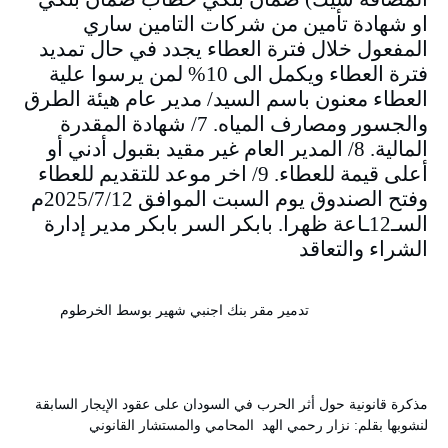
او شهادة تأمين من شركات التامين ساري
المفعول خلال فترة العطاء يجدد في حال تمديد
فترة العطاء ويكمل الى 10% لمن يرسوا علية
العطاء معنون باسم السيد/ مدير عام هيئة الطرق
والجسور ومصارف المياه. 7/ شهادة المقدرة
المالية. 8/ المدير العام غير مقيد بقبول أدني أو
أعلى قيمة للعطاء. 9/ اخر موعد للتقديم للعطاء
وفتح الصندوق يوم السبت الموافق 2025/7/12م
السـ12ـاعة ظهرا. بابكر السر بابكر مدير إدارة
الشراء والتعاقد
تدمير مقر بنك اجنبي شهير بوسط الخرطوم
مذكرة قانونية حول أثر الحرب في السودان على عقود الإيجار السابقة
لنشوبها بقلم: نزار رحمي الهد المحامي والمستشار القانوني