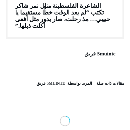
الشاعرة الفلسطينة منال نمر شاكر
تكتب “لم يعد الوقت خطًّا مستقيما يا
حبيبي… مذ رحلت، صار يدور مثل أفعى
أكلت ذيلها.”
5muinte فريق
‫مقالات ذات صلة‬
‫‫المزيد بواسطة‬ ‬ 5MUINTE فريق