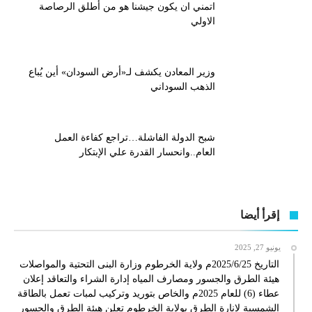
اتمني ان يكون جيشنا هو من أطلق الرصاصة
الاولي
وزير المعادن يكشف لـ«أرض السودان» أين يُباع
الذهب السوداني
شبح الدولة الفاشلة…تراجع كفاءة العمل
العام..وانحسار القدرة علي الإبتكار
إقرأ أيضا
يونيو 27, 2025
التاريخ 2025/6/25م ولاية الخرطوم وزارة البنى التحتية والمواصلات
هيئة الطرق والجسور ومصارف المياه إدارة الشراء والتعاقد إعلان
عطاء (6) للعام 2025م والخاص بتوريد وتركيب لمبات تعمل بالطاقة
الشمسية لإنارة الطرق بولاية الخرطوم تعلن هيئة الطرق والجسور