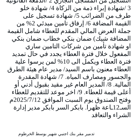
التسجيل من المسجل التجاري 2 /الدمغة القانونية
3 /شهادة إبراء ذمة من الزكاة 4/ شهادة خلو
طرف من الضرائب 5/ شهادة تسجيل على
القيمة المضافة 6/ إرفاق تامين مبدئي 2% من
جملة العرض المالي المقدم للعطاء شامل القيمة
المضافة شيك) ضمان بنكي خطاب ضمان بنكي
او شهادة تأمين من شركات التامين ساري
المفعول خلال فترة العطاء يجدد في حال تمديد
فترة العطاء ويكمل الى 10% لمن يرسوا علية
العطاء معنون باسم السيد/ مدير عام هيئة الطرق
والجسور ومصارف المياه. 7/ شهادة المقدرة
المالية. 8/ المدير العام غير مقيد بقبول أدني أو
أعلى قيمة للعطاء. 9/ اخر موعد للتقديم للعطاء
وفتح الصندوق يوم السبت الموافق 2025/7/12م
السـ12ـاعة ظهرا. بابكر السر بابكر مدير إدارة
الشراء والتعاقد
تدمير مقر بنك اجنبي شهير بوسط الخرطوم