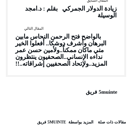
زيادة الدولار الجمركي بقلم : د.امجد
الوسيلة
بالواضح فتح الرحمن النحاس مابين
البرهان وأشرف دوشكا.. أفعلوا الخير
متي ماكان ممكناً..ولأمين حسن عمر
نداءه الإنساني..الصحفيون ينتظرون
المزيد..ولإتحاد الصحفيين إشراقاته..!!
5muinte فريق
‫مقالات ذات صلة‬
‫‫المزيد بواسطة‬ ‬ 5MUINTE فريق