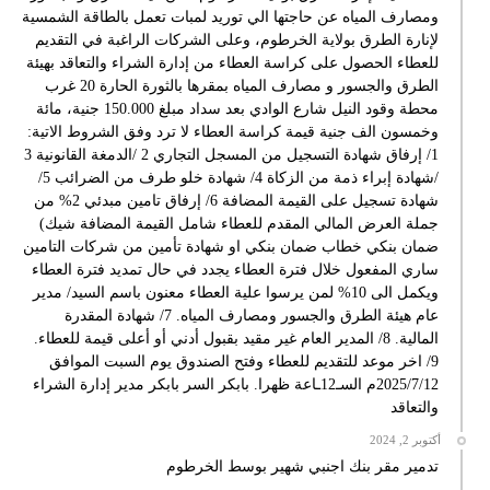
ومصارف المياه عن حاجتها الي توريد لمبات تعمل بالطاقة الشمسية
لإنارة الطرق بولاية الخرطوم، وعلى الشركات الراغبة في التقديم
للعطاء الحصول على كراسة العطاء من إدارة الشراء والتعاقد بهيئة
الطرق والجسور و مصارف المياه بمقرها بالثورة الحارة 20 غرب
محطة وقود النيل شارع الوادي بعد سداد مبلغ 150.000 جنية، مائة
وخمسون الف جنية قيمة كراسة العطاء لا ترد وفق الشروط الاتية:
1/ إرفاق شهادة التسجيل من المسجل التجاري 2 /الدمغة القانونية 3
/شهادة إبراء ذمة من الزكاة 4/ شهادة خلو طرف من الضرائب 5/
شهادة تسجيل على القيمة المضافة 6/ إرفاق تامين مبدئي 2% من
جملة العرض المالي المقدم للعطاء شامل القيمة المضافة شيك)
ضمان بنكي خطاب ضمان بنكي او شهادة تأمين من شركات التامين
ساري المفعول خلال فترة العطاء يجدد في حال تمديد فترة العطاء
ويكمل الى 10% لمن يرسوا علية العطاء معنون باسم السيد/ مدير
عام هيئة الطرق والجسور ومصارف المياه. 7/ شهادة المقدرة
المالية. 8/ المدير العام غير مقيد بقبول أدني أو أعلى قيمة للعطاء.
9/ اخر موعد للتقديم للعطاء وفتح الصندوق يوم السبت الموافق
2025/7/12م السـ12ـاعة ظهرا. بابكر السر بابكر مدير إدارة الشراء
والتعاقد
أكتوبر 2, 2024
تدمير مقر بنك اجنبي شهير بوسط الخرطوم