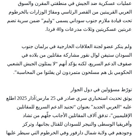
عمليات عسكرية ضد الجيش في منطقتي المقرن والسوق
العربي القريبتين من القصر الرئاسي ومقارّ الوزارات بالخرطوم
تحت قيادة ملازم جنوب سوداني يسمى “وليم” ضمن سرية تضم
عربتين عسكريتين وثلاث مدرعات و40 فردا.
ولم ينكر عضو لجنة العلاقات الخارجية في برلمان جنوب
السودان ستيفن لوال نقور مشاركة مقاتلين من بلاده في
صفوف الدعم السريع، لكنه يؤكد أنهم “لا يمثلون الجيش الشعبي
الحكومي بل هم مسلحون متمردون لن يفلتوا من المحاسبة”.
تورّط مسؤولين في دول الجوار
يوثق تحديث استخباري سري صادر في 25 مارس/آذار 2025 اطلع
عليه “العربي الجديد” بعنوان “تجنيد الدعم السريع للمقاتلين
الإقليميين”، تدفق آلاف المقاتلين الأجانب جلّهم من تشاد
وأفريقيا الوسطى والنيجر للسودان للقتال بجانبها، وتركز
وجودهم في ولاية شمال دارفور وفي الخرطوم التي سيطر عليها