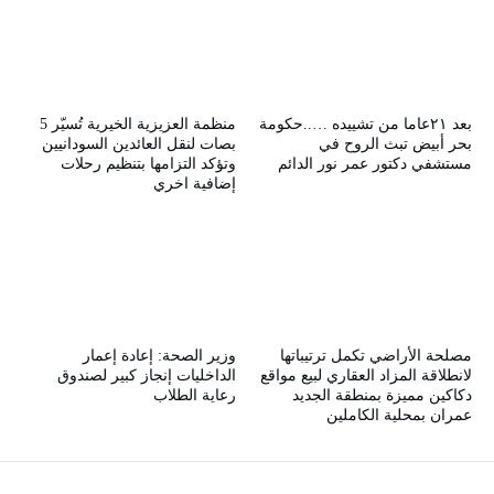
بعد ٢١عاما من تشييده …..حكومة
منظمة العزيزية الخيرية تُسيّر 5
بحر أبيض تبث الروح في
بصات لنقل العائدين السودانيين
مستشفي دكتور عمر نور الدائم
وتؤكد التزامها بتنظيم رحلات
إضافية اخري
مصلحة الأراضي تكمل ترتيباتها
وزير الصحة: إعادة إعمار
لانطلاقة المزاد العقاري لبيع مواقع
الداخليات إنجاز كبير لصندوق
دكاكين مميزة بمنطقة الجديد
رعاية الطلاب
عمران بمحلية الكاملين