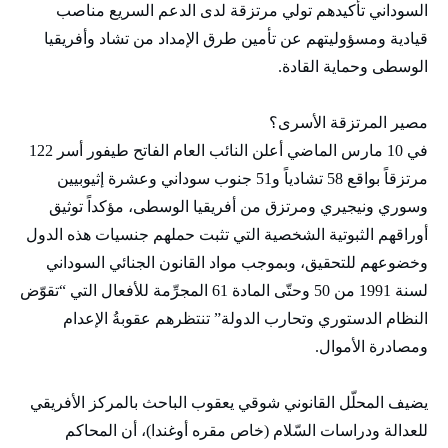
السوداني تأكيدهم تولي مرتزقة لدى الدعم السريع مناصب
قيادية ومسؤوليتهم عن تأمين طرق الإمداد من تشاد وأفريقيا
الوسطى وحماية القادة.
مصير المرتزقة الأسرى؟
في 10 مارس الماضي أعلن النائب العام الفاتح طيفور أسر 122
مرتزقاً بواقع 58 تشادياً و51 جنوب سوداني وعشرة إثيوبيين
وسوري ونيجيري ومرتزق من أفريقيا الوسطى، مؤكداً توثيق
أوراقهم الثبوتية الشخصية التي تثبت حملهم جنسيات هذه الدول
وخضوعهم للتحقيق، وبموجب مواد القانون الجنائي السوداني
لسنة 1991 من 50 وحتّى المادة 61 المجرِّمة للأفعال التي “تقوّض
النظام الدستوري وتحارب الدولة” تنتظرهم عقوبةُ الإعدام
ومصادرة الأموال.
يضيف المحلّل القانوني شوقي يعقوب الباحث بالمركز الأفريقي
للعدالة ودراسات السّلام (خاص مقره أوغندا)، أن المحاكم