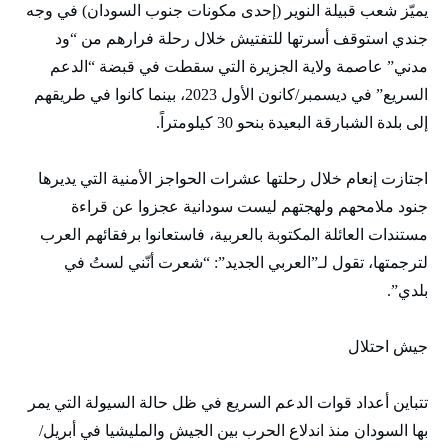
يميّز شعب قبيلة النوير (إحدى مكونات جنوب السودان) في وجه
جندي استوقف أسرتها للتفتيش خلال رحلة فرارهم من “ود
مدني” عاصمة ولاية الجزيرة التي سقطت في قبضة “الدعم
السريع” في ديسمبر/كانون الأول 2023، بينما كانوا في طريقهم
إلى بلدة الشبارقة البعيدة بنحو 30 كيلومتراً.
اجتازت إنعام خلال رحلتها عشرات الحواجز الأمنية التي يديرها
جنود ملامحهم ولهجتهم ليست سودانية عجزوا عن قراءة
مستندات العائلة المكتوبة بالعربية، فاستعانوا برفقائهم العرب
لترجمتها، تقول لـ”العربي الجديد”: “شعرت أنّني لستُ في
بلدي”.
جيش احتلال
تتباين أعداد قوات الدعم السريع في ظل حالة السيولة التي يمر
بها السودان منذ اندلاع الحرب بين الجيش والمليشيا في أبريل/