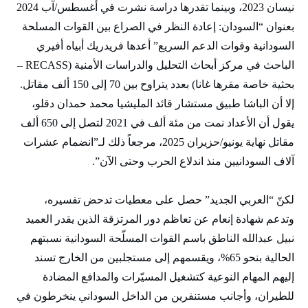
نيسان 2023، وبينما تقدرها دراسة نشرت في أغسطس/آب 2024
بعنوان “السودان: إعادة النظر في الصراع بين القوات المسلحة
السودانية وقوات الدعم السريع” أعدها فريدريك أبياه أفيري
الباحث في مركز أبحاث التحليل والدراسات الأمنية (RECASS –
بحثية خاصة مقرها غانا) بعدد يتراوح بين 70 إلى 150 ألف مقاتل.
إلا أن الباشا طبيق مستشار قائد المليشيا محمد حمدان دقلو،
يقول أن الأعداد نمت من مئة ألف في 2021 لتصل إلى 650 ألف
مقاتل نهاية يونيو/حزيران 2025، مرجعاً ذلك لـ”انضمام عشرات
آلاف السودانيين منذ اندلاع الحرب وحتى الآن”.
لكنّ “العربي الجديد” حصل على معطيات تدحض تفسيره،
وتدعم شهادة إنعام عن تعاظم دور المرتزقة الذين يقدر العميد
نبيل عبدالله الناطق باسم القوات المسلّحة السودانية نسبتهم
الحالية بنحو 65%، ويقسمهم إلى مستجلبين من الخارج تسند
إليهم المهام النوعية كتشغيل المسيّرات والمدافع المضادة
للطيران، وأجانب مستنفرين من الداخل السوداني ينخرطون في