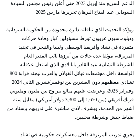
الدعم السريع منذ إبريل 2023 حتى أعلن رئيس مجلس السيادة
السوداني عبد الفتاح البرهان تحريرها مارس 2025.
ويؤكد التحديث الذي تناقلته دائرة محدودة من الحكومة السودانية
ودبلوماسيون غربيون تورط مسؤولين كبار وقادة حركات
متمردة في تشاد وأفريقيا الوسطى وليبيا والنيجر في تجنيد
المرتزقة، موثقا عدة حالات من أبرزها نائب المدير العام
للشرطة التشادية عبد القادر بابا لادي الذي استغل علاقاته
الواسعة داخل مجتمعات قبائل الفولان والعرب ليجند قرابة 800
تشادي معظمهم دون العشرين بين نوفمبر/تشرين الثاني 2024
وفبراير 2025، وعرضت عليهم مبالغ تتراوح بين مليون ومليوني
فرنك أفريقي (من 1,650 إلى 3,300 دولار أمريكي) مقابل ستة
أشهر من الخدمة، ويشرف لادي مباشرة على تدريبهم بإسناد من
ضباط جيش وشرطة محليين.
يجري تدريب المرتزقة داخل معسكرات حكومية في تشاد