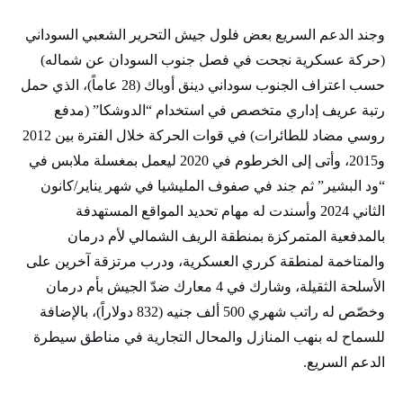
وجند الدعم السريع بعض فلول جيش التحرير الشعبي السوداني
(حركة عسكرية نجحت في فصل جنوب السودان عن شماله)
حسب اعتراف الجنوب سوداني دينق أوباك (28 عاماً)، الذي حمل
رتبة عريف إداري متخصص في استخدام “الدوشكا” (مدفع
روسي مضاد للطائرات) في قوات الحركة خلال الفترة بين 2012
و2015، وأتى إلى الخرطوم في 2020 ليعمل بمغسلة ملابس في
“ود البشير” ثم جند في صفوف المليشيا في شهر يناير/كانون
الثاني 2024 وأسندت له مهام تحديد المواقع المستهدفة
بالمدفعية المتمركزة بمنطقة الريف الشمالي لأم درمان
والمتاخمة لمنطقة كرري العسكرية، ودرب مرتزقة آخرين على
الأسلحة الثقيلة، وشارك في 4 معارك ضدّ الجيش بأم درمان
وخصّص له راتب شهري 500 ألف جنيه (832 دولاراً)، بالإضافة
للسماح له بنهب المنازل والمحال التجارية في مناطق سيطرة
الدعم السريع.