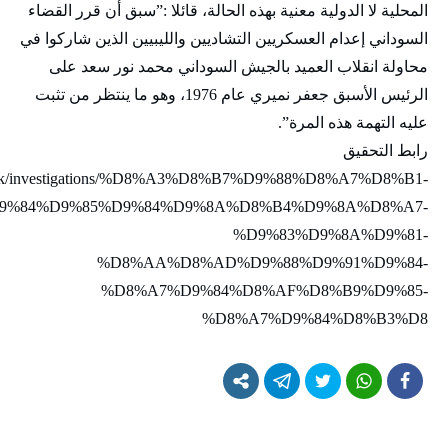
المحلية لا الدولية معنية بهذه الحالة، قائلا :”سبق أن قرر القضاء
السوداني إعدام العسكريين التشاديين والليبيين الذين شاركوا في
محاولة انقلاب العميد بالجيش السوداني محمد نور سعد على
الرئيس الأسبق جعفر نميري عام 1976، وهو ما ينتظر من تثبت
عليه التهمة هذه المرة”.
رابط التحقيق
.co.uk/investigations/%D8%A3%D8%B7%D9%88%D8%A7%D8%B1-
9%84%D9%85%D9%84%D9%8A%D8%B4%D9%8A%D8%A7-
%D9%83%D9%8A%D9%81-
%D8%AA%D8%AD%D9%88%D9%91%D9%84-
%D8%A7%D9%84%D8%AF%D8%B9%D9%85-
%D8%A7%D9%84%D8%B3%D8