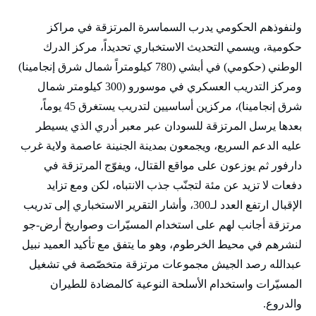
ولنفوذهم الحكومي يدرب السماسرة المرتزقة في مراكز
حكومية، ويسمي التحديث الاستخباري تحديداً، مركز الدرك
الوطني (حكومي) في أبشي (780 كيلومتراً شمال شرق إنجامينا)
ومركز التدريب العسكري في موسورو (300 كيلومتر شمال
شرق إنجامينا)، مركزين أساسيين لتدريب يستغرق 45 يوماً،
بعدها يرسل المرتزقة للسودان عبر معبر أدري الذي يسيطر
عليه الدعم السريع، ويجمعون بمدينة الجنينة عاصمة ولاية غرب
دارفور ثم يوزعون على مواقع القتال، ويفوّج المرتزقة في
دفعات لا تزيد عن مئة لتجنّب جذب الانتباه، لكن ومع تزايد
الإقبال ارتفع العدد لـ300، وأشار التقرير الاستخباري إلى تدريب
مرتزقة أجانب لهم على استخدام المسيّرات وصواريخ أرض-جو
لنشرهم في محيط الخرطوم، وهو ما يتفق مع تأكيد العميد نبيل
عبدالله رصد الجيش مجموعات مرتزقة متخصّصة في تشغيل
المسيّرات واستخدام الأسلحة النوعية كالمضادة للطيران
والدروع.