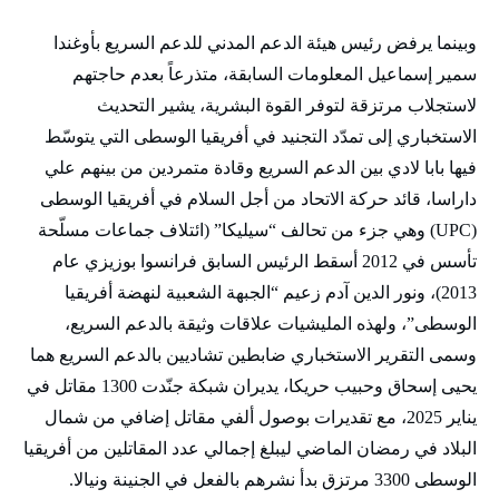
وبينما يرفض رئيس هيئة الدعم المدني للدعم السريع بأوغندا
سمير إسماعيل المعلومات السابقة، متذرعاً بعدم حاجتهم
لاستجلاب مرتزقة لتوفر القوة البشرية، يشير التحديث
الاستخباري إلى تمدّد التجنيد في أفريقيا الوسطى التي يتوسّط
فيها بابا لادي بين الدعم السريع وقادة متمردين من بينهم علي
داراسا، قائد حركة الاتحاد من أجل السلام في أفريقيا الوسطى
(UPC) وهي جزء من تحالف “سيليكا” (ائتلاف جماعات مسلّحة
تأسس في 2012 أسقط الرئيس السابق فرانسوا بوزيزي عام
2013)، ونور الدين آدم زعيم “الجبهة الشعبية لنهضة أفريقيا
الوسطى”، ولهذه المليشيات علاقات وثيقة بالدعم السريع،
وسمى التقرير الاستخباري ضابطين تشاديين بالدعم السريع هما
يحيى إسحاق وحبيب حريكا، يديران شبكة جنّدت 1300 مقاتل في
يناير 2025، مع تقديرات بوصول ألفي مقاتل إضافي من شمال
البلاد في رمضان الماضي ليبلغ إجمالي عدد المقاتلين من أفريقيا
الوسطى 3300 مرتزق بدأ نشرهم بالفعل في الجنينة ونيالا.