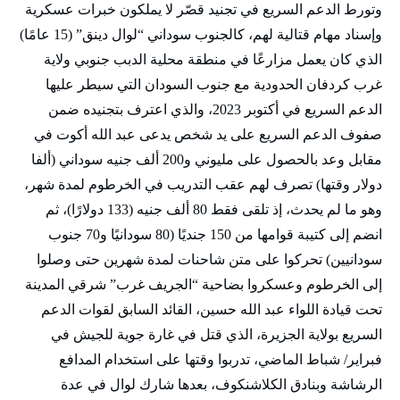
وتورط الدعم السريع في تجنيد قصّر لا يملكون خبرات عسكرية
وإسناد مهام قتالية لهم، كالجنوب سوداني “لوال دينق” (15 عامًا)
الذي كان يعمل مزارعًا في منطقة محلية الدبب جنوبي ولاية
غرب كردفان الحدودية مع جنوب السودان التي سيطر عليها
الدعم السريع في أكتوبر 2023، والذي اعترف بتجنيده ضمن
صفوف الدعم السريع على يد شخص يدعى عبد الله أكوت في
مقابل وعد بالحصول على مليوني و200 ألف جنيه سوداني (ألفا
دولار وقتها) تصرف لهم عقب التدريب في الخرطوم لمدة شهر،
وهو ما لم يحدث، إذ تلقى فقط 80 ألف جنيه (133 دولارًا)، ثم
انضم إلى كتيبة قوامها من 150 جنديًا (80 سودانيًا و70 جنوب
سودانيين) تحركوا على متن شاحنات لمدة شهرين حتى وصلوا
إلى الخرطوم وعسكروا بضاحية “الجريف غرب” شرقي المدينة
تحت قيادة اللواء عبد الله حسين، القائد السابق لقوات الدعم
السريع بولاية الجزيرة، الذي قتل في غارة جوية للجيش في
فبراير/ شباط الماضي، تدربوا وقتها على استخدام المدافع
الرشاشة وبنادق الكلاشنكوف، بعدها شارك لوال في عدة