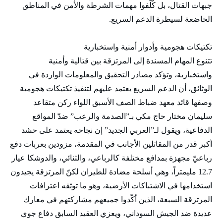
جبهات القتال، بل كُلّفوا مهمات الشرطة والأمن في المناطق
الخاضعة لسيطرة الدعم السريع.
تكتيكات هجومية وأدوار أمنية واستخبارية
تتنوع المهام المسندة إلى المرتزقة بين قتالية وأمنية
واستخبارية، وتؤكد مصادر التحقيق والمعلومات الواردة في
الوثائق، أن الدعم السريع يعتمد عليهم لتنفيذ تكتيكات هجومية
وصفها قائد معهد ضباط الصف الأسبق اللواء ركن متقاعد
سليمان مختار حاج مكي بـ”الصدمة والرعب” ضدّ المواقع
الدفاعية، ويقول لـ”العربي الجديد” إن نجاحه يعتمد على حشد
أكبر قدر من المقاتلين الأجانب في المقدمة، مزودين بعربات دفع
رباعيّ مجهزة بمدافع مختلفة كالرباعي، والثنائي، والدوشكا عيار
12.7 مليمتراً، وهي أسلحة مضادة للطيران لكنّ المرتزقة يجيدون
استخدامها في الاشتباكات الأرضية، وهو ما توثقه اعترافات
المرتزقة السبعة، الذين أكّدوا جميعهم مشاركتهم في معارك
عديدة ضد الجيش السوداني، ويعزي العقيد السابق دفاع جوي