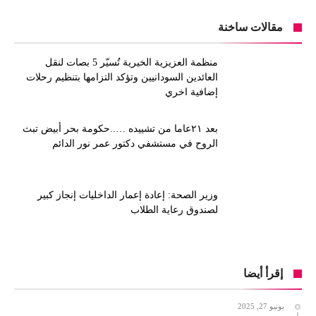
مقالات ساخنة
منظمة العزيزية الخيرية تُسيّر 5 بصات لنقل
العائدين السودانيين وتؤكد التزامها بتنظيم رحلات
إضافية اخري
بعد ٢١عاما من تشييده …..حكومة بحر أبيض تبث
الروح في مستشفي دكتور عمر نور الدائم
وزير الصحة: إعادة إعمار الداخليات إنجاز كبير
لصندوق رعاية الطلاب
إقرأ أيضا
يونيو 27, 2025