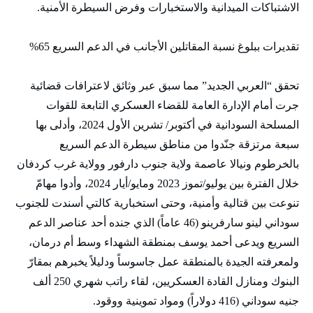
الاشتباكات الميدانية والاستخبارات وفرض السيطرة الأمنية.
تقديرات ببلوغ نسبة المقاتلين الأجانب في الدعم السريع 65%
تحقق “العربي الجديد” مما سبق عبر وثائق لاعترافات قضائية
جرت أمام الإدارة العامة للقضاء العسكري التابعة للقوات
المسلحة السودانية في أكتوبر/ تشرين الأول 2024، وأدلى بها
سبعة مرتزقة جنّدوا من مناطق سيطرة الدعم السريع
بالخرطوم ونيالا عاصمة ولاية جنوب دارفور وولاية غرب كردفان
خلال الفترة بين يوليو/تموز 2023 ومايو/أيار 2024، وأدوا مهامّ
تنوعت بين قتالية وأمنية، وحتى استخبارية كالتي أسندت للجنوب
سوداني لينو سارفرينو (46 عاماً) الذي جنده أحد عناصر الدعم
السريع ويدعى أحمد يوسف بمنطقة الشهداء وسط أم درمان،
ولمعرفته الجيدة بالمنطقة عمل جاسوساً ودليلاً يخبرهم بمقارّ
البنوك ومنازل القادة العسكريين، لقاء راتب شهري 250 ألف
جنيه سوداني (416 دولاراً) ومواد تموينية ووقود.