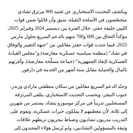
ويكشف التحديث الاستخباري عن تجنيد 900 مرتزق تشادي
متخصّصون في الأسلحة الثقيلة، سبق وأن قاتلوا ضمن قوات
الليبي خليفة حفتر، خلال الفترة بين ديسمبر 2024 وفبراير 2025،
مؤكداً التحاق بين 600 و700 منهم بالدعم السريع بحلول مارس
2025، فيما جندت قوات حفتر مقاتلين من “جبهة التغيير والوفاق
في تشاد” (منظمة سياسية عسكرية معارضة) و”مجلس القيادة
العسكرية لإنقاذ الجمهورية” (جماعة مسلّحة معارضة)، وأغرتهم
بالمال والحماية مقابل ستة أشهر من الخدمة في دارفور.
وجنّد الدعم السريع مقاتلين من سكان منطقتي مارادي وزندر،
جنوب النيجر، وبحسب التحديث الاستخباري، يتلقى المرتزقة
المستجلبين تدريباً في مركز موسورو بتشاد، يستمر من شهرين
إلى ثلاثة، لأن معظمهم لا يملكون خبرات عسكرية، ويقوم على
التدريب مدربون تشاديون وضباط نيجريون تربطهم علاقات
وثيقة بالمسؤولين التشاديين، ولم يُرسل هؤلاء المجندون إلى