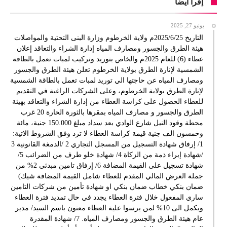
إقرأ أيضا
يونيو 27, 2025
التاريخ 2025/6/25م ولاية الخرطوم وزارة البنى التحتية والمواصلات
هيئة الطرق والجسور ومصارف المياه إدارة الشراء والتعاقد إعلان
عطاء (6) للعام 2025م والخاص بتوريد وتركيب لمبات تعمل بالطاقة
الشمسية لإنارة الطرق بولاية الخرطوم تعلن هيئة الطرق والجسور
ومصارف المياه عن حاجتها الي توريد لمبات تعمل بالطاقة الشمسية
لإنارة الطرق بولاية الخرطوم، وعلى الشركات الراغبة في التقديم
للعطاء الحصول على كراسة العطاء من إدارة الشراء والتعاقد بهيئة
الطرق والجسور و مصارف المياه بمقرها بالثورة الحارة 20 غرب
محطة وقود النيل شارع الوادي بعد سداد مبلغ 150.000 جنية، مائة
وخمسون الف جنية قيمة كراسة العطاء لا ترد وفق الشروط الاتية:
1/ إرفاق شهادة التسجيل من المسجل التجاري 2 /الدمغة القانونية 3
/شهادة إبراء ذمة من الزكاة 4/ شهادة خلو طرف من الضرائب 5/
شهادة تسجيل على القيمة المضافة 6/ إرفاق تامين مبدئي 2% من
جملة العرض المالي المقدم للعطاء شامل القيمة المضافة شيك)
ضمان بنكي خطاب ضمان بنكي او شهادة تأمين من شركات التامين
ساري المفعول خلال فترة العطاء يجدد في حال تمديد فترة العطاء
ويكمل الى 10% لمن يرسوا علية العطاء معنون باسم السيد/ مدير
عام هيئة الطرق والجسور ومصارف المياه. 7/ شهادة المقدرة