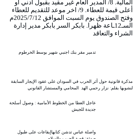
المالية. 8/ المدير العام غير مقيد بقبول أدني أو
أعلى قيمة للعطاء. 9/ اخر موعد للتقديم للعطاء
وفتح الصندوق يوم السبت الموافق 2025/7/12م
السـ12ـاعة ظهرا. بابكر السر بابكر مدير إدارة
الشراء والتعاقد
تدمير مقر بنك اجنبي شهير بوسط الخرطوم
مذكرة قانونية حول أثر الحرب في السودان على عقود الإيجار السابقة
لنشوبها بقلم: نزار رحمي الهد المحامي والمستشار القانوني
عاجل العطا من الخطوط الأمامية : وصول أسلحة
جديدة للجيش
واصلة عباس تدشن كتابهاإيقاعات على طبول
صدئة: قصة الحرب والسلام