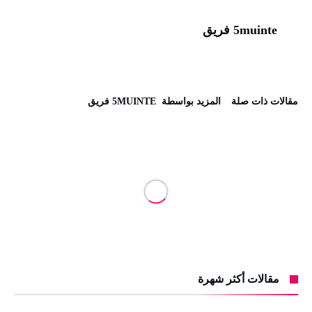
5muinte فريق
‫مقالات ذات صلة‬
‫‫المزيد بواسطة‬ ‬ 5MUINTE فريق
مقالات أكثر شهرة