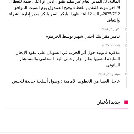
المالية. 8/ المدير العام غير مقيد بقبول أدني أو أعلى قيمة للعطاء.
9/ اخر موعد للتقديم للعطاء وفتح الصندوق يوم السبت الموافق
2025/7/12م السـ12ـاعة ظهرا. بابكر السر بابكر مدير إدارة الشراء
والتعاقد
أكتوبر 2, 2024
تدمير مقر بنك اجنبي شهير بوسط الخرطوم
مايو 27, 2025
مذكرة قانونية حول أثر الحرب في السودان على عقود الإيجار
السابقة لنشوبها بقلم: نزار رحمي الهد المحامي والمستشار
القانوني
سبتمبر 29, 2024
عاجل العطا من الخطوط الأمامية : وصول أسلحة جديدة للجيش
جديد الأخبار