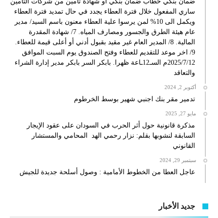
ضمان بنكي خطاب ضمان بنكي او شهادة تأمين من شركات التامين
ساري المفعول خلال فترة العطاء يجدد في حال تمديد فترة العطاء
ويكمل الى 10% لمن يرسوا علية العطاء معنون باسم السيد/ مدير
عام هيئة الطرق والجسور ومصارف المياه. 7/ شهادة المقدرة
المالية. 8/ المدير العام غير مقيد بقبول أدني أو أعلى قيمة للعطاء.
9/ اخر موعد للتقديم للعطاء وفتح الصندوق يوم السبت الموافق
2025/7/12م السـ12ـاعة ظهرا. بابكر السر بابكر مدير إدارة الشراء
والتعاقد
أكتوبر 2, 2024
تدمير مقر بنك اجنبي شهير بوسط الخرطوم
مايو 27, 2025
مذكرة قانونية حول أثر الحرب في السودان على عقود الإيجار
السابقة لنشوبها بقلم: نزار رحمي الهد المحامي والمستشار
القانوني
سبتمبر 29, 2024
عاجل العطا من الخطوط الأمامية : وصول أسلحة جديدة للجيش
جديد الأخبار