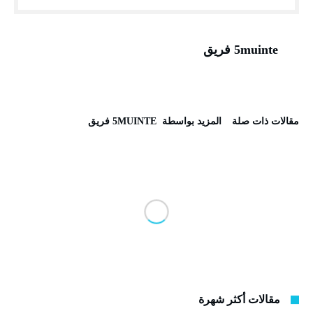
5muinte فريق
‫مقالات ذات صلة‬
‫‫المزيد بواسطة‬ ‬ 5MUINTE فريق
مقالات أكثر شهرة